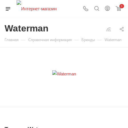
0
Waterman
—
—
—
Главная
Справочная информация
Бренды
Waterman