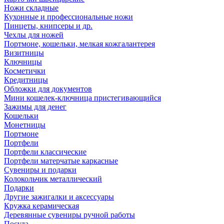
Ножи складные
Кухонные и профессиональные ножи
Пинцеты, книпсеры и др.
Чехлы для ножей
Портмоне, кошельки, мелкая кожгалантерея
Визитницы
Ключницы
Косметички
Кредитницы
Обложки для документов
Мини кошелек-ключница пристегивающийся
Зажимы для денег
Кошельки
Монетницы
Портмоне
Портфели
Портфели классические
Портфели матерчатые каркасные
Сувениры и подарки
Колокольчик металлический
Подарки
Другие зажигалки и аксессуары
Кружка керамическая
Деревянные сувениры ручной работы
Посуда