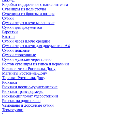
Коробки подарочные с наполнителем
Сувениры из полистоуна
Сувениры из бронзы и янтаря
Сумки
Сумки через плечо маленькие
Сумки для документов
Барсетки
Клатчи
Сумки через плечо средние
Сумки через плечо для документов А4
Сумки поясные
Сумки спортивные
Сумки мужские через плечо
Ростов сувениры из гипса и керамики
Колокольчики Ростов-на-Дону
Магниты Ростов-на-Дону
Тарелки Ростов-на-Дону
Рюкзаки
Рюкзаки военно-туристические
Рюкзаки трансформеры
Рюкзак-дипломат ударостойкий
Рюкзак на одно плечо
Чемоданы и дорожные сумки
Термосумки