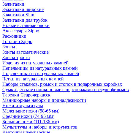
Зажигалки
Зажигалки широкие
Зажигалки Slim
Зажигалки для трубок
Новые вставные блоки
Аксессуары Zippo
Расходники
Топливо Zippo
Зонты
Зонты автоматические
Зонты трости
Изделия из натуральных камней
Пепельницы из натуральных камней
Подсвечники из натуральных камней
Четки из натуральных камней
Наборы стаканов, рюмок и стопок в подарочных коробках
Сумки детские силиконовые с персонажами из мультфильмов
Тарелки Старочеркасск
Маникюрные наборы и принадлежности
Ножи и мультитулы
Маленькие ножи (58-65 мм)
Средние ножи (74-95 мм)
Большие ножи (111-136 мм)
Мультитулы и наборы инструментов
Карточки швейцарские