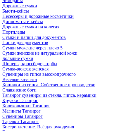
Чемоданы
Дорожные сумки
Бьюти-кейсы
Несессеры и дорожные косметички
Дипломаты и кейсы
Дорожные сумки на колесах
Портпледы
Сумки и папки для документов
Папки для документов
Сумки мужские через плечо 5
Сумки женские из натуральной кожи
Большие сумки
Шоперы, кроссбоди, торбы
Сумка-рюкзак женская
Сувениры из гипса высокопрочного
Веселые казачата
Копилки из гипса. Собственное производство
Славянские боги
Таганрог сувениры из стекла, гипса, керамики
Кружки Таганрог
Колокольчики Таганрог
Магниты Таганрог
Сувениры Таганрог
Тарелки Таганрог
Бисероплетение. Всё для рукоделия