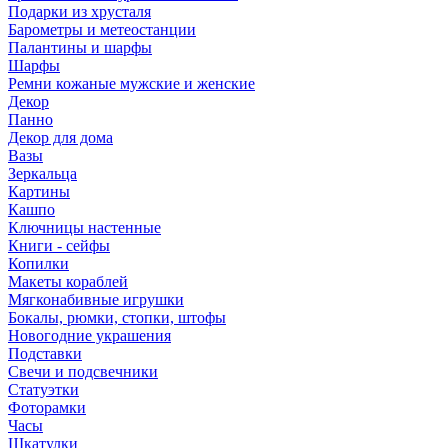
Подарки из хрусталя
Барометры и метеостанции
Палантины и шарфы
Шарфы
Ремни кожаные мужские и женские
Декор
Панно
Декор для дома
Вазы
Зеркальца
Картины
Кашпо
Ключницы настенные
Книги - сейфы
Копилки
Макеты кораблей
Мягконабивные игрушки
Бокалы, рюмки, стопки, штофы
Новогодние украшения
Подставки
Свечи и подсвечники
Статуэтки
Фоторамки
Часы
Шкатулки