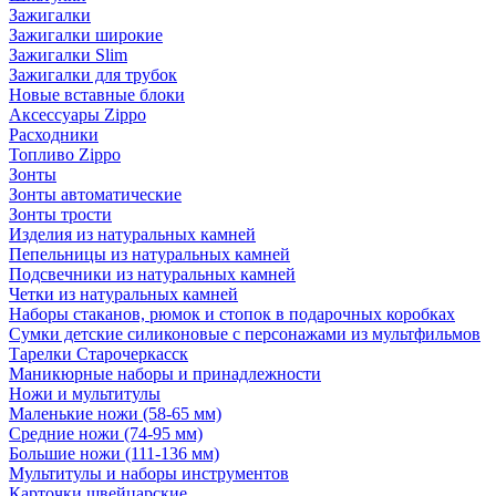
Зажигалки
Зажигалки широкие
Зажигалки Slim
Зажигалки для трубок
Новые вставные блоки
Аксессуары Zippo
Расходники
Топливо Zippo
Зонты
Зонты автоматические
Зонты трости
Изделия из натуральных камней
Пепельницы из натуральных камней
Подсвечники из натуральных камней
Четки из натуральных камней
Наборы стаканов, рюмок и стопок в подарочных коробках
Сумки детские силиконовые с персонажами из мультфильмов
Тарелки Старочеркасск
Маникюрные наборы и принадлежности
Ножи и мультитулы
Маленькие ножи (58-65 мм)
Средние ножи (74-95 мм)
Большие ножи (111-136 мм)
Мультитулы и наборы инструментов
Карточки швейцарские