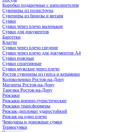
Коробки подарочные с наполнителем
Сувениры из полистоуна
Сувениры из бронзы и янтаря
Сумки
Сумки через плечо маленькие
Сумки для документов
Барсетки
Клатчи
Сумки через плечо средние
Сумки через плечо для документов А4
Сумки поясные
Сумки спортивные
Сумки мужские через плечо
Ростов сувениры из гипса и керамики
Колокольчики Ростов-на-Дону
Магниты Ростов-на-Дону
Тарелки Ростов-на-Дону
Рюкзаки
Рюкзаки военно-туристические
Рюкзаки трансформеры
Рюкзак-дипломат ударостойкий
Рюкзак на одно плечо
Чемоданы и дорожные сумки
Термосумки