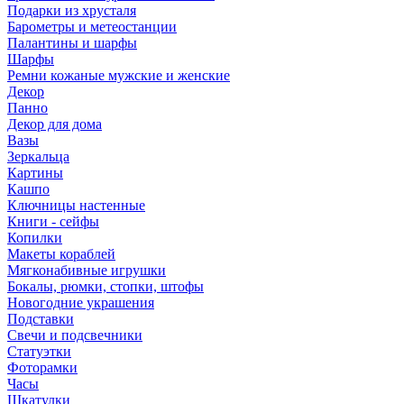
Подарки из хрусталя
Барометры и метеостанции
Палантины и шарфы
Шарфы
Ремни кожаные мужские и женские
Декор
Панно
Декор для дома
Вазы
Зеркальца
Картины
Кашпо
Ключницы настенные
Книги - сейфы
Копилки
Макеты кораблей
Мягконабивные игрушки
Бокалы, рюмки, стопки, штофы
Новогодние украшения
Подставки
Свечи и подсвечники
Статуэтки
Фоторамки
Часы
Шкатулки