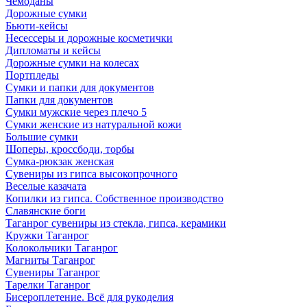
Чемоданы
Дорожные сумки
Бьюти-кейсы
Несессеры и дорожные косметички
Дипломаты и кейсы
Дорожные сумки на колесах
Портпледы
Сумки и папки для документов
Папки для документов
Сумки мужские через плечо 5
Сумки женские из натуральной кожи
Большие сумки
Шоперы, кроссбоди, торбы
Сумка-рюкзак женская
Сувениры из гипса высокопрочного
Веселые казачата
Копилки из гипса. Собственное производство
Славянские боги
Таганрог сувениры из стекла, гипса, керамики
Кружки Таганрог
Колокольчики Таганрог
Магниты Таганрог
Сувениры Таганрог
Тарелки Таганрог
Бисероплетение. Всё для рукоделия