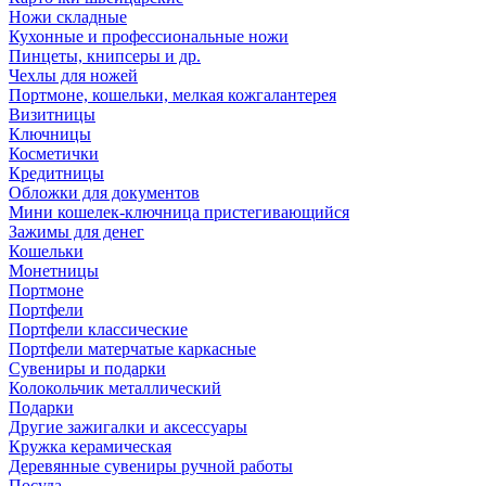
Ножи складные
Кухонные и профессиональные ножи
Пинцеты, книпсеры и др.
Чехлы для ножей
Портмоне, кошельки, мелкая кожгалантерея
Визитницы
Ключницы
Косметички
Кредитницы
Обложки для документов
Мини кошелек-ключница пристегивающийся
Зажимы для денег
Кошельки
Монетницы
Портмоне
Портфели
Портфели классические
Портфели матерчатые каркасные
Сувениры и подарки
Колокольчик металлический
Подарки
Другие зажигалки и аксессуары
Кружка керамическая
Деревянные сувениры ручной работы
Посуда