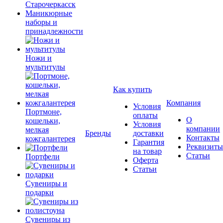
Старочеркасск
Маникюрные
наборы и
принадлежности
Ножи и
мультитулы
Как купить
Компания
Условия
Портмоне,
оплаты
О
кошельки,
Условия
компании
мелкая
Бренды
доставки
Контакты
кожгалантерея
Гарантия
Реквизиты
на товар
Статьи
Портфели
Оферта
Статьи
Сувениры и
подарки
Сувениры из