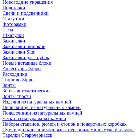
Новогодние украшения
Подставки
Свечи и подсвечники
Статуэтки
Фоторамки
Часы
Шкатулки
Зажигалки
Зажигалки широкие
Зажигалки Slim
Зажигалки для трубок
Новые вставные блоки
Аксессуары Zippo
Расходники
Топливо Zippo
Зонты
Зонты автоматические
Зонты трости
Изделия из натуральных камней
Пепельницы из натуральных камней
Подсвечники из натуральных камней
Четки из натуральных камней
Наборы стаканов, рюмок и стопок в подарочных коробках
Сумки детские силиконовые с персонажами из мультфильмов
Тарелки Старочеркасск