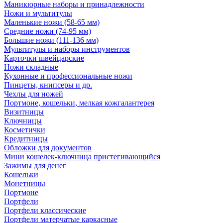
Маникюрные наборы и принадлежности
Ножи и мультитулы
Маленькие ножи (58-65 мм)
Средние ножи (74-95 мм)
Большие ножи (111-136 мм)
Мультитулы и наборы инструментов
Карточки швейцарские
Ножи складные
Кухонные и профессиональные ножи
Пинцеты, книпсеры и др.
Чехлы для ножей
Портмоне, кошельки, мелкая кожгалантерея
Визитницы
Ключницы
Косметички
Кредитницы
Обложки для документов
Мини кошелек-ключница пристегивающийся
Зажимы для денег
Кошельки
Монетницы
Портмоне
Портфели
Портфели классические
Портфели матерчатые каркасные