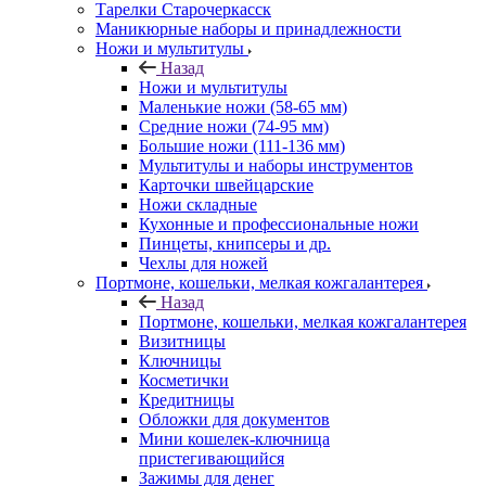
Тарелки Старочеркасск
Маникюрные наборы и принадлежности
Ножи и мультитулы
Назад
Ножи и мультитулы
Маленькие ножи (58-65 мм)
Средние ножи (74-95 мм)
Большие ножи (111-136 мм)
Мультитулы и наборы инструментов
Карточки швейцарские
Ножи складные
Кухонные и профессиональные ножи
Пинцеты, книпсеры и др.
Чехлы для ножей
Портмоне, кошельки, мелкая кожгалантерея
Назад
Портмоне, кошельки, мелкая кожгалантерея
Визитницы
Ключницы
Косметички
Кредитницы
Обложки для документов
Мини кошелек-ключница
пристегивающийся
Зажимы для денег