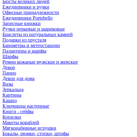
Бюсты великих людей
Ежедневники и ручки
Офисные принадлежности
Ежедневники Portobello
Записные книжки
Ручки перьевые и шариковые
Браслеты из натуральных камней
Подарки из хрусталя
Барометры и метеостанции
Палантины и шарфы
Шарфы
Ремни кожаные мужские и женские
Декор
Панно
Декор для дома
Вазы
Зеркальца
Картины
Кашпо
Ключницы настенные
Книги - сейфы
Копилки
Макеты кораблей
Мягконабивные игрушки
Бокалы, рюмки, стопки, штофы