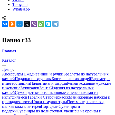
Telegram
WhatsApp
Панно r33
Главная
—
Каталог
—
Декор
Аксессуары
Ежедневники и ручки
Браслеты из натуральных
камней
Подарки из хрусталя
Бюсты великих людей
Барометры
и метеостанции
Палантины и шарфы
Ремни кожаные мужские
и женские
Зажигалки
Зонты
Изделия из натуральных
камней
Сумки детские силиконовые с персонажами из
мультфильмов
Тарелки Старочеркасск
Маникюрные наборы и
принадлежности
Ножи и мультитулы
Портмоне, кошельки,
мелкая кожгалантерея
Портфели
Сувениры и
подарки
Сувениры из полистоуна
Сувениры из бронзы и