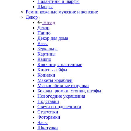
Палантины и шарфы
Шарфы
Ремни кожаные мужские и женские
Декор
Назад
Декор
Панно
Декор для дома
Вазы
Зеркальца
Картины
Кашпо
Ключницы настенные
Книги - сейфы
Копилки
Макеты кораблей
Мягконабивные игрушки
Бокалы, рюмки, стопки, штофы
Новогодние украшения
Подставки
Свечи и подсвечники
Статуэтки
Фоторамки
Часы
Шкатулки