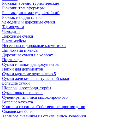
Рюкзаки военно-туристические
Рюкзаки трансформеры
Рюкзак-дипломат ударостойкий
Рюкзак на одно плечо
Чемоданы и дорожные сумки
Термосумки
Чемоданы
Дорожные сумки
Бьюти-кейсы
Несессеры и дорожные косметички
Дипломаты и кейсы
Дорожные сумки на колесах
Портпледы
Сумки и папки для документов
Папки для документов
Сумки мужские через плечо 5
Сумки женские из натуральной кожи
Большие сумки
Шоперы, кроссбоди, торбы
Сумка-рюкзак женская
Сувениры из гипса высокопрочного
Веселые казачата
Копилки из гипса. Собственное производство
Славянские боги
Таганрог сувениры из стекла, гипса, керамики