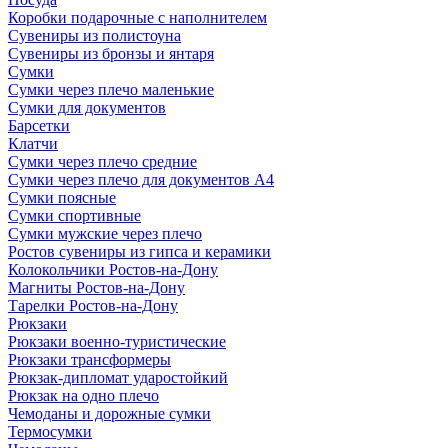
Коробки подарочные с наполнителем
Сувениры из полистоуна
Сувениры из бронзы и янтаря
Сумки
Сумки через плечо маленькие
Сумки для документов
Барсетки
Клатчи
Сумки через плечо средние
Сумки через плечо для документов А4
Сумки поясные
Сумки спортивные
Сумки мужские через плечо
Ростов сувениры из гипса и керамики
Колокольчики Ростов-на-Дону
Магниты Ростов-на-Дону
Тарелки Ростов-на-Дону
Рюкзаки
Рюкзаки военно-туристические
Рюкзаки трансформеры
Рюкзак-дипломат ударостойкий
Рюкзак на одно плечо
Чемоданы и дорожные сумки
Термосумки