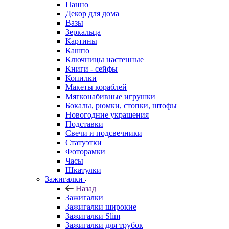
Панно
Декор для дома
Вазы
Зеркальца
Картины
Кашпо
Ключницы настенные
Книги - сейфы
Копилки
Макеты кораблей
Мягконабивные игрушки
Бокалы, рюмки, стопки, штофы
Новогодние украшения
Подставки
Свечи и подсвечники
Статуэтки
Фоторамки
Часы
Шкатулки
Зажигалки
Назад
Зажигалки
Зажигалки широкие
Зажигалки Slim
Зажигалки для трубок