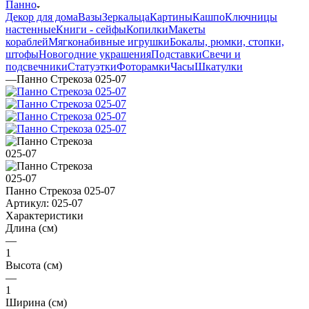
Панно
Декор для дома
Вазы
Зеркальца
Картины
Кашпо
Ключницы
настенные
Книги - сейфы
Копилки
Макеты
кораблей
Мягконабивные игрушки
Бокалы, рюмки, стопки,
штофы
Новогодние украшения
Подставки
Свечи и
подсвечники
Статуэтки
Фоторамки
Часы
Шкатулки
—
Панно Стрекоза 025-07
Панно Стрекоза 025-07
Артикул:
025-07
Характеристики
Длина (см)
—
1
Высота (см)
—
1
Ширина (см)