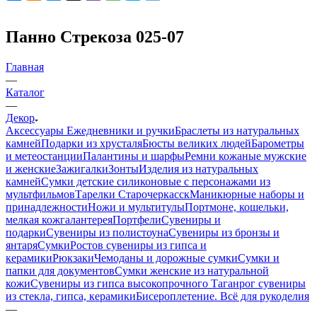
Панно Стрекоза 025-07
Главная
—
Каталог
—
Декор
Аксессуары
Ежедневники и ручки
Браслеты из натуральных
камней
Подарки из хрусталя
Бюсты великих людей
Барометры
и метеостанции
Палантины и шарфы
Ремни кожаные мужские
и женские
Зажигалки
Зонты
Изделия из натуральных
камней
Сумки детские силиконовые с персонажами из
мультфильмов
Тарелки Старочеркасск
Маникюрные наборы и
принадлежности
Ножи и мультитулы
Портмоне, кошельки,
мелкая кожгалантерея
Портфели
Сувениры и
подарки
Сувениры из полистоуна
Сувениры из бронзы и
янтаря
Сумки
Ростов сувениры из гипса и
керамики
Рюкзаки
Чемоданы и дорожные сумки
Сумки и
папки для документов
Сумки женские из натуральной
кожи
Сувениры из гипса высокопрочного
Таганрог сувениры
из стекла, гипса, керамики
Бисероплетение. Всё для рукоделия
—