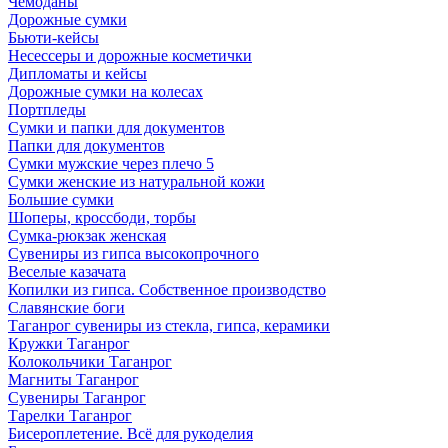
Чемоданы
Дорожные сумки
Бьюти-кейсы
Несессеры и дорожные косметички
Дипломаты и кейсы
Дорожные сумки на колесах
Портпледы
Сумки и папки для документов
Папки для документов
Сумки мужские через плечо 5
Сумки женские из натуральной кожи
Большие сумки
Шоперы, кроссбоди, торбы
Сумка-рюкзак женская
Сувениры из гипса высокопрочного
Веселые казачата
Копилки из гипса. Собственное производство
Славянские боги
Таганрог сувениры из стекла, гипса, керамики
Кружки Таганрог
Колокольчики Таганрог
Магниты Таганрог
Сувениры Таганрог
Тарелки Таганрог
Бисероплетение. Всё для рукоделия