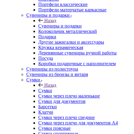
Портфели классические
Портфели матерчатые каркасные
Сувениры и подарки
Назад
Сувениры и подарки
Колокольчик металлический
Подарки
Другие зажигалки и аксессуары
Кружка керамическая
Деревянные сувениры ручной работы
Посуда
Коробки подарочные с наполнителем
Сувениры из полистоуна
Сувениры из бронзы и янтаря
Сумки
Назад
Сумки
Сумки через плечо маленькие
Сумки для документов
Барсетки
Клатчи
Сумки через плечо средние
Сумки через плечо для документов А4
Сумки поясные
Сумки спортивные