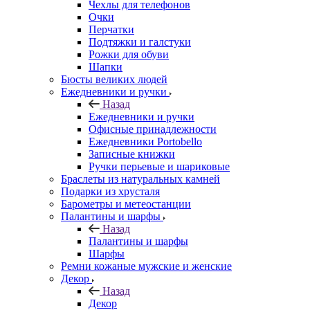
Чехлы для телефонов
Очки
Перчатки
Подтяжки и галстуки
Рожки для обуви
Шапки
Бюсты великих людей
Ежедневники и ручки
Назад
Ежедневники и ручки
Офисные принадлежности
Ежедневники Portobello
Записные книжки
Ручки перьевые и шариковые
Браслеты из натуральных камней
Подарки из хрусталя
Барометры и метеостанции
Палантины и шарфы
Назад
Палантины и шарфы
Шарфы
Ремни кожаные мужские и женские
Декор
Назад
Декор