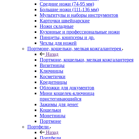
Средние ножи (74-95 мм)
Большие ножи (111-136 мм)
Мультитулы и наборы инструментов
Карточки швейцарские
Ножи складные
Кухонные и профессиональные ножи
Пинцеты, книпсеры и др.
Чехлы для ножей
Портмоне, кошельки, мелкая кожгалантерея
Назад
Портмоне, кошельки, мелкая кожгалантерея
Визитницы
Ключницы
Косметички
Кредитницы
Обложки для документов
Мини кошелек-ключница
пристегивающийся
Зажимы для денег
Кошельки
Монетницы
Портмоне
Портфели
Назад
Портфели