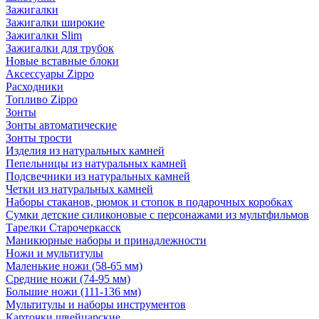
Зажигалки
Зажигалки широкие
Зажигалки Slim
Зажигалки для трубок
Новые вставные блоки
Аксессуары Zippo
Расходники
Топливо Zippo
Зонты
Зонты автоматические
Зонты трости
Изделия из натуральных камней
Пепельницы из натуральных камней
Подсвечники из натуральных камней
Четки из натуральных камней
Наборы стаканов, рюмок и стопок в подарочных коробках
Сумки детские силиконовые с персонажами из мультфильмов
Тарелки Старочеркасск
Маникюрные наборы и принадлежности
Ножи и мультитулы
Маленькие ножи (58-65 мм)
Средние ножи (74-95 мм)
Большие ножи (111-136 мм)
Мультитулы и наборы инструментов
Карточки швейцарские