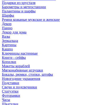
Подарки из хрусталя
Барометры и метеостанции
Палантины и шарфы
Шарфы
Ремни кожаные мужские и женские
Декор
Панно
Декор для дома
Вазы
Зеркальца
Картины
Кашпо
Ключницы настенные
Книги - сейфы
Копилки
Макеты кораблей
Мягконабивные игрушки
Бокалы, рюмки, стопки, штофы
Новогодние украшения
Подставки
Свечи и подсвечники
Статуэтки
Фоторамки
Часы
Шкатулки