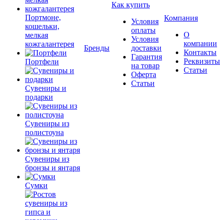
Как купить
Портмоне,
Компания
Условия
кошельки,
оплаты
О
мелкая
Условия
компании
кожгалантерея
Бренды
доставки
Контакты
Гарантия
Реквизиты
Портфели
на товар
Статьи
Оферта
Статьи
Сувениры и
подарки
Сувениры из
полистоуна
Сувениры из
бронзы и янтаря
Сумки