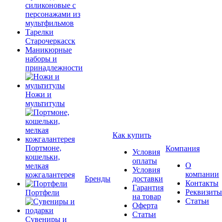
силиконовые с
персонажами из
мультфильмов
Тарелки
Старочеркасск
Маникюрные
наборы и
принадлежности
Ножи и
мультитулы
Как купить
Портмоне,
Компания
Условия
кошельки,
оплаты
О
мелкая
Условия
компании
кожгалантерея
Бренды
доставки
Контакты
Гарантия
Реквизиты
Портфели
на товар
Статьи
Оферта
Статьи
Сувениры и