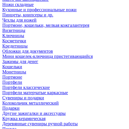
Ножи складные
Кухонные и профессиональные ножи
Пинцеты, книпсеры и др.
Чехлы для ножей
Портмоне, кошельки, мелкая кожгалантерея
Визитницы
Ключницы
Косметички
Кредитницы
Обложки для документов
Мини кошелек-ключница пристегивающийся
Зажимы для денег
Кошельки
Монетницы
Портмоне
Портфели
Портфели классические
Портфели матерчатые каркасные
Сувениры и подарки
Колокольчик металлический
Подарки
Другие зажигалки и аксессуары
Кружка керамическая
Деревянные сувениры ручной работы
Посуда