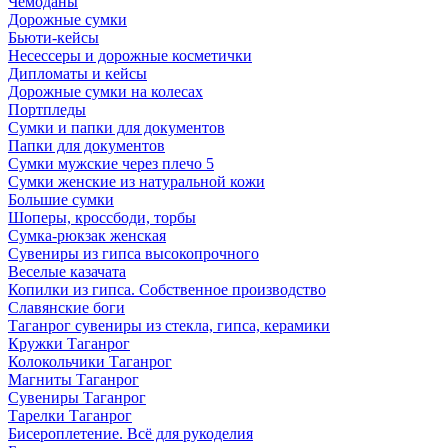
Чемоданы
Дорожные сумки
Бьюти-кейсы
Несессеры и дорожные косметички
Дипломаты и кейсы
Дорожные сумки на колесах
Портпледы
Сумки и папки для документов
Папки для документов
Сумки мужские через плечо 5
Сумки женские из натуральной кожи
Большие сумки
Шоперы, кроссбоди, торбы
Сумка-рюкзак женская
Сувениры из гипса высокопрочного
Веселые казачата
Копилки из гипса. Собственное производство
Славянские боги
Таганрог сувениры из стекла, гипса, керамики
Кружки Таганрог
Колокольчики Таганрог
Магниты Таганрог
Сувениры Таганрог
Тарелки Таганрог
Бисероплетение. Всё для рукоделия