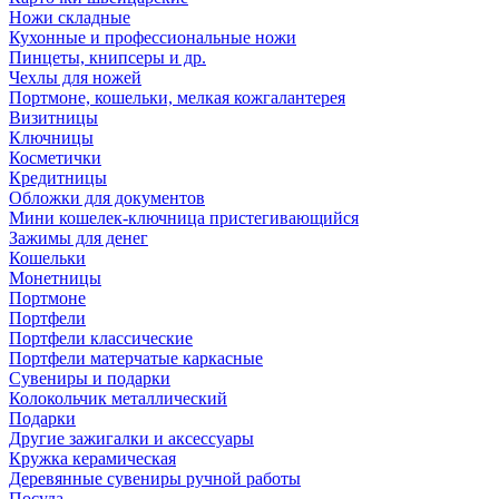
Ножи складные
Кухонные и профессиональные ножи
Пинцеты, книпсеры и др.
Чехлы для ножей
Портмоне, кошельки, мелкая кожгалантерея
Визитницы
Ключницы
Косметички
Кредитницы
Обложки для документов
Мини кошелек-ключница пристегивающийся
Зажимы для денег
Кошельки
Монетницы
Портмоне
Портфели
Портфели классические
Портфели матерчатые каркасные
Сувениры и подарки
Колокольчик металлический
Подарки
Другие зажигалки и аксессуары
Кружка керамическая
Деревянные сувениры ручной работы
Посуда