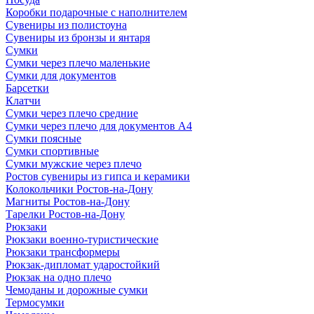
Коробки подарочные с наполнителем
Сувениры из полистоуна
Сувениры из бронзы и янтаря
Сумки
Сумки через плечо маленькие
Сумки для документов
Барсетки
Клатчи
Сумки через плечо средние
Сумки через плечо для документов А4
Сумки поясные
Сумки спортивные
Сумки мужские через плечо
Ростов сувениры из гипса и керамики
Колокольчики Ростов-на-Дону
Магниты Ростов-на-Дону
Тарелки Ростов-на-Дону
Рюкзаки
Рюкзаки военно-туристические
Рюкзаки трансформеры
Рюкзак-дипломат ударостойкий
Рюкзак на одно плечо
Чемоданы и дорожные сумки
Термосумки