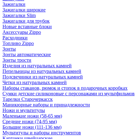
Зажигалки
Зажигалки широкие
Зажигалки Slim
Зажигалки для трубок
Новые вставные блоки
Аксессуары Zippo
Расходники
Топливо Zippo
Зонты
Зонты автоматические
Зонты трости
Изделия из натуральных камней
Пепельницы из натуральных камней
Подсвечники из натуральных камней
Четки из натуральных камней
Наборы стаканов, рюмок и стопок в подарочных коробках
Сумки детские силиконовые с персонажами из мультфильмов
Тарелки Старочеркасск
Маникюрные наборы и принадлежности
Ножи и мультитулы
Маленькие ножи (58-65 мм)
Средние ножи (74-95 мм)
Большие ножи (111-136 мм)
Мультитулы и наборы инструментов
Карточки швейцарские