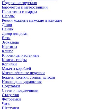
Подарки из хрусталя
Барометры и метеостанции
Палантины и шарфы
Шарфы
Ремни кожаные мужские и женские
Декор
Панно
Декор для дома
Вазы
Зеркальца
Картины
Кашпо
Ключницы настенные
Книги - сейфы
Копилки
Макеты кораблей
Мягконабивные игрушки
Бокалы, рюмки, стопки, штофы
Новогодние украшения
Подставки
Свечи и подсвечники
Статуэтки
Фоторамки
Часы
Шкатулки