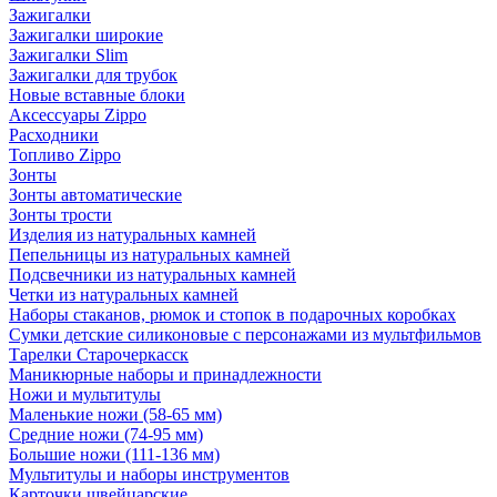
Зажигалки
Зажигалки широкие
Зажигалки Slim
Зажигалки для трубок
Новые вставные блоки
Аксессуары Zippo
Расходники
Топливо Zippo
Зонты
Зонты автоматические
Зонты трости
Изделия из натуральных камней
Пепельницы из натуральных камней
Подсвечники из натуральных камней
Четки из натуральных камней
Наборы стаканов, рюмок и стопок в подарочных коробках
Сумки детские силиконовые с персонажами из мультфильмов
Тарелки Старочеркасск
Маникюрные наборы и принадлежности
Ножи и мультитулы
Маленькие ножи (58-65 мм)
Средние ножи (74-95 мм)
Большие ножи (111-136 мм)
Мультитулы и наборы инструментов
Карточки швейцарские