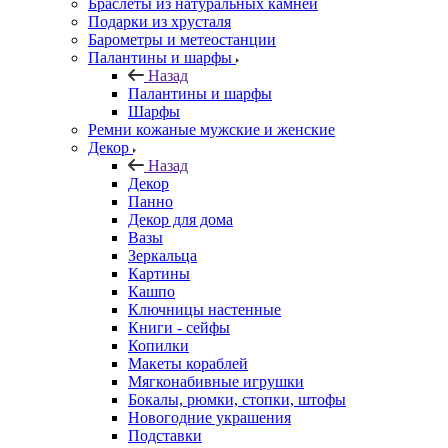
Браслеты из натуральных камней
Подарки из хрусталя
Барометры и метеостанции
Палантины и шарфы
Назад
Палантины и шарфы
Шарфы
Ремни кожаные мужские и женские
Декор
Назад
Декор
Панно
Декор для дома
Вазы
Зеркальца
Картины
Кашпо
Ключницы настенные
Книги - сейфы
Копилки
Макеты кораблей
Мягконабивные игрушки
Бокалы, рюмки, стопки, штофы
Новогодние украшения
Подставки