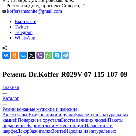
г. Таганрог, ул. Петровская, д. 95.
г. Ростов-на-Дону, проспект Сиверса, 21
koffersamsonite@gmail.com
Вконтакте
Twitter
Telegram
WhatsApp
Ремень Dr.Koffer R029V-07-115-107-09
Главная
—
Каталог
—
Ремни кожаные мужские и женские
Аксессуары
Ежедневники и ручки
Браслеты из натуральных
камней
Подарки из хрусталя
Бюсты великих людей
Пакеты
подарочные
Барометры и метеостанции
Палантины и
шарфы
Декор
Зажигалки
Зонты
Изделия из натуральных