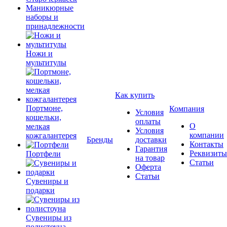
Маникюрные
наборы и
принадлежности
Ножи и
мультитулы
Как купить
Портмоне,
Компания
Условия
кошельки,
оплаты
О
мелкая
Условия
компании
кожгалантерея
Бренды
доставки
Контакты
Гарантия
Реквизиты
Портфели
на товар
Статьи
Оферта
Статьи
Сувениры и
подарки
Сувениры из
полистоуна