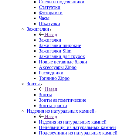
Свечи и подсвечники
Статуэтки
Фоторамки
Часы
Шкатулки
Зажигалки
Назад
Зажигалки
Зажигалки широкие
Зажигалки Slim
Зажигалки для трубок
Новые вставные блоки
Аксессуары Zippo
Расходники
Топливо Zippo
Зонты
Назад
Зонты
Зонты автоматические
Зонты трости
Изделия из натуральных камней
Назад
Изделия из натуральных камней
Пепельницы из натуральных камней
Подсвечники из натуральных камней