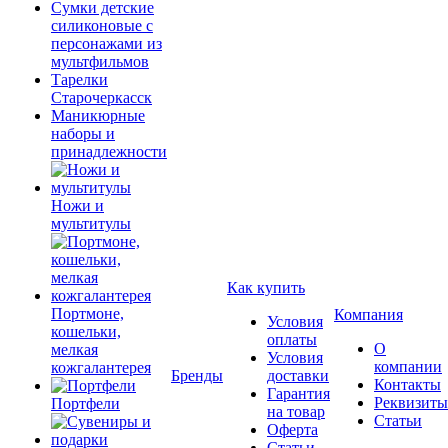
Сумки детские
силиконовые с
персонажами из
мультфильмов
Тарелки
Старочеркасск
Маникюрные
наборы и
принадлежности
Ножи и
мультитулы
Как купить
Портмоне,
Компания
Условия
кошельки,
оплаты
О
мелкая
Условия
компании
кожгалантерея
Бренды
доставки
Контакты
Гарантия
Реквизиты
Портфели
на товар
Статьи
Оферта
Статьи