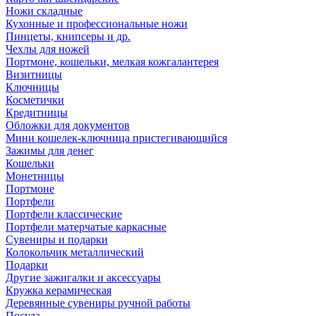
Ножи складные
Кухонные и профессиональные ножи
Пинцеты, книпсеры и др.
Чехлы для ножей
Портмоне, кошельки, мелкая кожгалантерея
Визитницы
Ключницы
Косметички
Кредитницы
Обложки для документов
Мини кошелек-ключница пристегивающийся
Зажимы для денег
Кошельки
Монетницы
Портмоне
Портфели
Портфели классические
Портфели матерчатые каркасные
Сувениры и подарки
Колокольчик металлический
Подарки
Другие зажигалки и аксессуары
Кружка керамическая
Деревянные сувениры ручной работы
Посуда