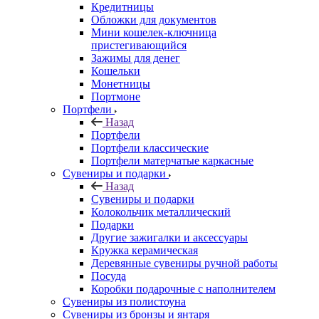
Кредитницы
Обложки для документов
Мини кошелек-ключница
пристегивающийся
Зажимы для денег
Кошельки
Монетницы
Портмоне
Портфели
Назад
Портфели
Портфели классические
Портфели матерчатые каркасные
Сувениры и подарки
Назад
Сувениры и подарки
Колокольчик металлический
Подарки
Другие зажигалки и аксессуары
Кружка керамическая
Деревянные сувениры ручной работы
Посуда
Коробки подарочные с наполнителем
Сувениры из полистоуна
Сувениры из бронзы и янтаря