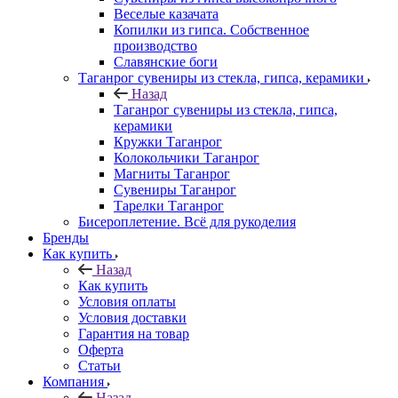
Веселые казачата
Копилки из гипса. Собственное
производство
Славянские боги
Таганрог сувениры из стекла, гипса, керамики
Назад
Таганрог сувениры из стекла, гипса,
керамики
Кружки Таганрог
Колокольчики Таганрог
Магниты Таганрог
Сувениры Таганрог
Тарелки Таганрог
Бисероплетение. Всё для рукоделия
Бренды
Как купить
Назад
Как купить
Условия оплаты
Условия доставки
Гарантия на товар
Оферта
Статьи
Компания
Назад