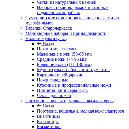
Четки из натуральных камней
Наборы стаканов, рюмок и стопок в
подарочных коробках
Сумки детские силиконовые с персонажами из
мультфильмов
Тарелки Старочеркасск
Маникюрные наборы и принадлежности
Ножи и мультитулы
Назад
Ножи и мультитулы
Маленькие ножи (58-65 мм)
Средние ножи (74-95 мм)
Большие ножи (111-136 мм)
Мультитулы и наборы инструментов
Карточки швейцарские
Ножи складные
Кухонные и профессиональные ножи
Пинцеты, книпсеры и др.
Чехлы для ножей
Портмоне, кошельки, мелкая кожгалантерея
Назад
Портмоне, кошельки, мелкая кожгалантерея
Визитницы
Ключницы
Косметички