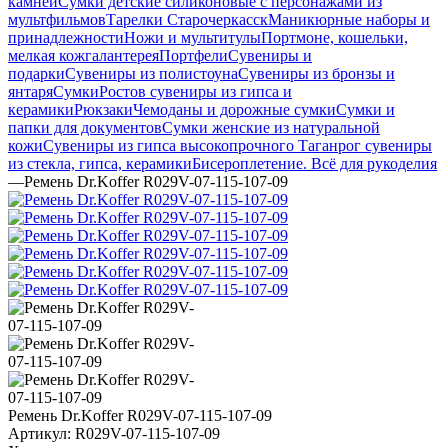
камней
Сумки детские силиконовые с персонажами из
мультфильмов
Тарелки Старочеркасск
Маникюрные наборы и
принадлежности
Ножи и мультитулы
Портмоне, кошельки,
мелкая кожгалантерея
Портфели
Сувениры и
подарки
Сувениры из полистоуна
Сувениры из бронзы и
янтаря
Сумки
Ростов сувениры из гипса и
керамики
Рюкзаки
Чемоданы и дорожные сумки
Сумки и
папки для документов
Сумки женские из натуральной
кожи
Сувениры из гипса высокопрочного
Таганрог сувениры
из стекла, гипса, керамики
Бисероплетение. Всё для рукоделия
—
Ремень Dr.Koffer R029V-07-115-107-09
Ремень Dr.Koffer R029V-07-115-107-09
Артикул:
R029V-07-115-107-09