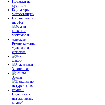
Подарки из
хрусталя
Барометры и
метеостанции
Палантины и
шарфы
Ремни кожаные
мужские и
женские
Декор
Зажигалки
Зонты
Изделия из
натуральных
камней