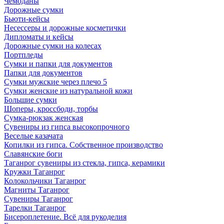
Чемоданы
Дорожные сумки
Бьюти-кейсы
Несессеры и дорожные косметички
Дипломаты и кейсы
Дорожные сумки на колесах
Портпледы
Сумки и папки для документов
Папки для документов
Сумки мужские через плечо 5
Сумки женские из натуральной кожи
Большие сумки
Шоперы, кроссбоди, торбы
Сумка-рюкзак женская
Сувениры из гипса высокопрочного
Веселые казачата
Копилки из гипса. Собственное производство
Славянские боги
Таганрог сувениры из стекла, гипса, керамики
Кружки Таганрог
Колокольчики Таганрог
Магниты Таганрог
Сувениры Таганрог
Тарелки Таганрог
Бисероплетение. Всё для рукоделия