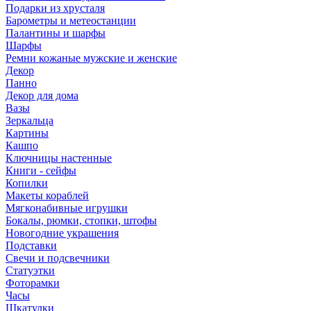
Подарки из хрусталя
Барометры и метеостанции
Палантины и шарфы
Шарфы
Ремни кожаные мужские и женские
Декор
Панно
Декор для дома
Вазы
Зеркальца
Картины
Кашпо
Ключницы настенные
Книги - сейфы
Копилки
Макеты кораблей
Мягконабивные игрушки
Бокалы, рюмки, стопки, штофы
Новогодние украшения
Подставки
Свечи и подсвечники
Статуэтки
Фоторамки
Часы
Шкатулки