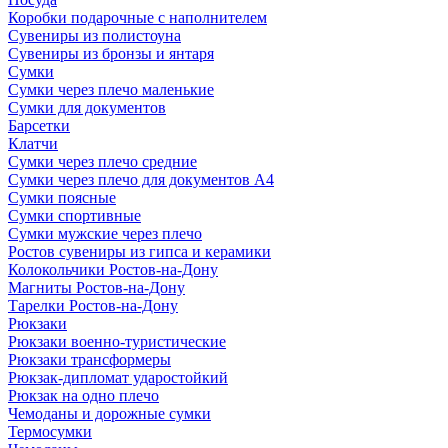
Коробки подарочные с наполнителем
Сувениры из полистоуна
Сувениры из бронзы и янтаря
Сумки
Сумки через плечо маленькие
Сумки для документов
Барсетки
Клатчи
Сумки через плечо средние
Сумки через плечо для документов А4
Сумки поясные
Сумки спортивные
Сумки мужские через плечо
Ростов сувениры из гипса и керамики
Колокольчики Ростов-на-Дону
Магниты Ростов-на-Дону
Тарелки Ростов-на-Дону
Рюкзаки
Рюкзаки военно-туристические
Рюкзаки трансформеры
Рюкзак-дипломат ударостойкий
Рюкзак на одно плечо
Чемоданы и дорожные сумки
Термосумки