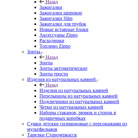
Назад
Зажигалки
Зажигалки широкие
Зажигалки Slim
Зажигалки для трубок
Новые вставные блоки
Аксессуары Zippo
Расходники
Топливо Zippo
Зонты
Назад
Зонты
Зонты автоматические
Зонты трости
Изделия из натуральных камней
Назад
Изделия из натуральных камней
Пепельницы из натуральных камней
Подсвечники из натуральных камней
Четки из натуральных камней
Наборы стаканов, рюмок и стопок в
подарочных коробках
Сумки детские силиконовые с персонажами из
мультфильмов
Тарелки Старочеркасск