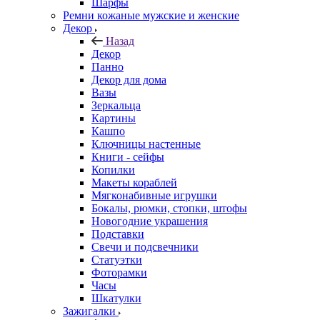
Шарфы
Ремни кожаные мужские и женские
Декор
Назад
Декор
Панно
Декор для дома
Вазы
Зеркальца
Картины
Кашпо
Ключницы настенные
Книги - сейфы
Копилки
Макеты кораблей
Мягконабивные игрушки
Бокалы, рюмки, стопки, штофы
Новогодние украшения
Подставки
Свечи и подсвечники
Статуэтки
Фоторамки
Часы
Шкатулки
Зажигалки