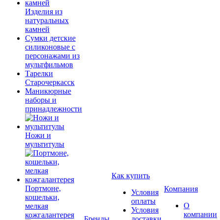
Изделия из
натуральных
камней
Сумки детские
силиконовые с
персонажами из
мультфильмов
Тарелки
Старочеркасск
Маникюрные
наборы и
принадлежности
Ножи и
мультитулы
Как купить
Портмоне,
Компания
Условия
кошельки,
оплаты
О
мелкая
Условия
компании
кожгалантерея
Бренды
доставки