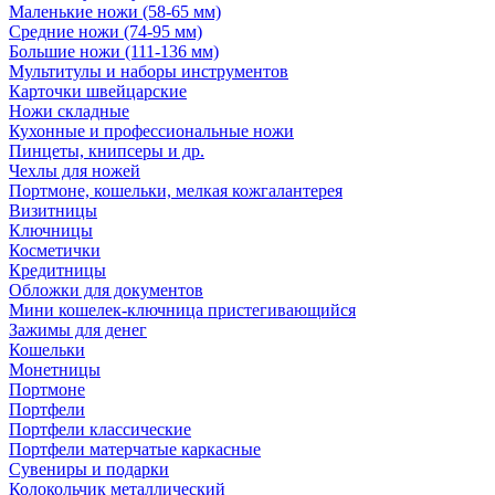
Маленькие ножи (58-65 мм)
Средние ножи (74-95 мм)
Большие ножи (111-136 мм)
Мультитулы и наборы инструментов
Карточки швейцарские
Ножи складные
Кухонные и профессиональные ножи
Пинцеты, книпсеры и др.
Чехлы для ножей
Портмоне, кошельки, мелкая кожгалантерея
Визитницы
Ключницы
Косметички
Кредитницы
Обложки для документов
Мини кошелек-ключница пристегивающийся
Зажимы для денег
Кошельки
Монетницы
Портмоне
Портфели
Портфели классические
Портфели матерчатые каркасные
Сувениры и подарки
Колокольчик металлический