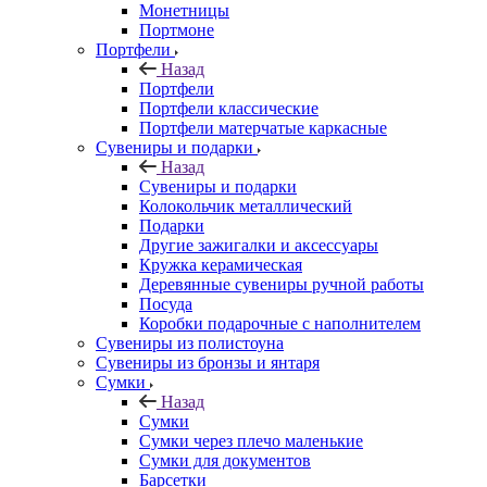
Монетницы
Портмоне
Портфели
Назад
Портфели
Портфели классические
Портфели матерчатые каркасные
Сувениры и подарки
Назад
Сувениры и подарки
Колокольчик металлический
Подарки
Другие зажигалки и аксессуары
Кружка керамическая
Деревянные сувениры ручной работы
Посуда
Коробки подарочные с наполнителем
Сувениры из полистоуна
Сувениры из бронзы и янтаря
Сумки
Назад
Сумки
Сумки через плечо маленькие
Сумки для документов
Барсетки