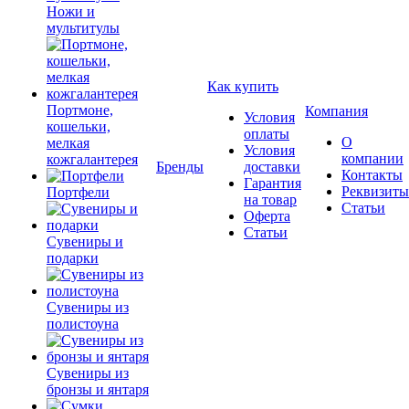
Ножи и
мультитулы
Как купить
Портмоне,
Компания
Условия
кошельки,
оплаты
О
мелкая
Условия
компании
кожгалантерея
Бренды
доставки
Контакты
Гарантия
Реквизиты
Портфели
на товар
Статьи
Оферта
Статьи
Сувениры и
подарки
Сувениры из
полистоуна
Сувениры из
бронзы и янтаря