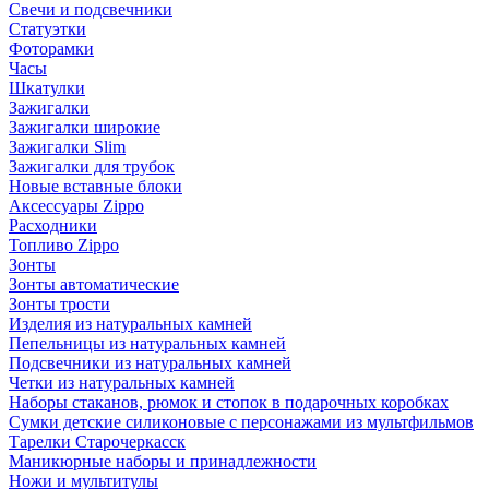
Свечи и подсвечники
Статуэтки
Фоторамки
Часы
Шкатулки
Зажигалки
Зажигалки широкие
Зажигалки Slim
Зажигалки для трубок
Новые вставные блоки
Аксессуары Zippo
Расходники
Топливо Zippo
Зонты
Зонты автоматические
Зонты трости
Изделия из натуральных камней
Пепельницы из натуральных камней
Подсвечники из натуральных камней
Четки из натуральных камней
Наборы стаканов, рюмок и стопок в подарочных коробках
Сумки детские силиконовые с персонажами из мультфильмов
Тарелки Старочеркасск
Маникюрные наборы и принадлежности
Ножи и мультитулы