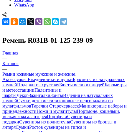
WhatsApp
Ремень R031B-01-125-239-09
Главная
—
Каталог
—
Ремни кожаные мужские и женские
Аксессуары
Ежедневники и ручки
Браслеты из натуральных
камней
Подарки из хрусталя
Бюсты великих людей
Барометры
и метеостанции
Палантины и
шарфы
Декор
Зажигалки
Зонты
Изделия из натуральных
камней
Сумки детские силиконовые с персонажами из
мультфильмов
Тарелки Старочеркасск
Маникюрные наборы и
принадлежности
Ножи и мультитулы
Портмоне, кошельки,
мелкая кожгалантерея
Портфели
Сувениры и
подарки
Сувениры из полистоуна
Сувениры из бронзы и
янтаря
Сумки
Ростов сувениры из гипса и