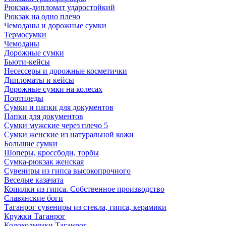
Рюкзак-дипломат ударостойкий
Рюкзак на одно плечо
Чемоданы и дорожные сумки
Термосумки
Чемоданы
Дорожные сумки
Бьюти-кейсы
Несессеры и дорожные косметички
Дипломаты и кейсы
Дорожные сумки на колесах
Портпледы
Сумки и папки для документов
Папки для документов
Сумки мужские через плечо 5
Сумки женские из натуральной кожи
Большие сумки
Шоперы, кроссбоди, торбы
Сумка-рюкзак женская
Сувениры из гипса высокопрочного
Веселые казачата
Копилки из гипса. Собственное производство
Славянские боги
Таганрог сувениры из стекла, гипса, керамики
Кружки Таганрог
Колокольчики Таганрог