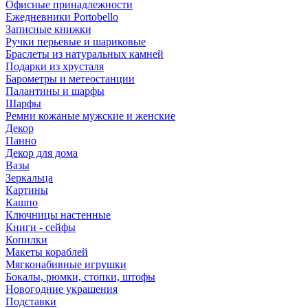
Офисные принадлежности
Ежедневники Portobello
Записные книжки
Ручки перьевые и шариковые
Браслеты из натуральных камней
Подарки из хрусталя
Барометры и метеостанции
Палантины и шарфы
Шарфы
Ремни кожаные мужские и женские
Декор
Панно
Декор для дома
Вазы
Зеркальца
Картины
Кашпо
Ключницы настенные
Книги - сейфы
Копилки
Макеты кораблей
Мягконабивные игрушки
Бокалы, рюмки, стопки, штофы
Новогодние украшения
Подставки