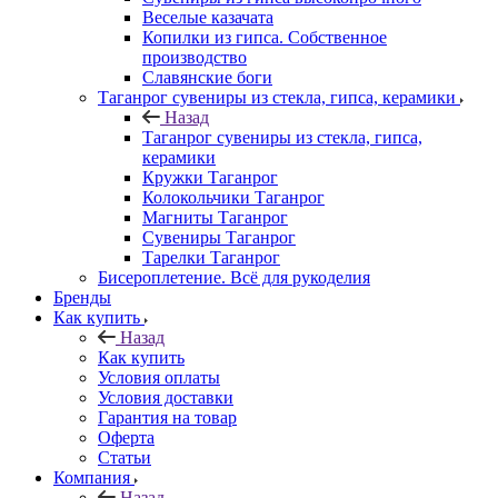
Веселые казачата
Копилки из гипса. Собственное
производство
Славянские боги
Таганрог сувениры из стекла, гипса, керамики
Назад
Таганрог сувениры из стекла, гипса,
керамики
Кружки Таганрог
Колокольчики Таганрог
Магниты Таганрог
Сувениры Таганрог
Тарелки Таганрог
Бисероплетение. Всё для рукоделия
Бренды
Как купить
Назад
Как купить
Условия оплаты
Условия доставки
Гарантия на товар
Оферта
Статьи
Компания
Назад