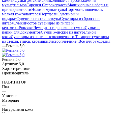
камней
Сумки детские силиконовые с персонажами из
мультфильмов
Тарелки Старочеркасск
Маникюрные наборы и
принадлежности
Ножи и мультитулы
Портмоне, кошельки,
мелкая кожгалантерея
Портфели
Сувениры и
подарки
Сувениры из полистоуна
Сувениры из бронзы и
янтаря
Сумки
Ростов сувениры из гипса и
керамики
Рюкзаки
Чемоданы и дорожные сумки
Сумки и
папки для документов
Сумки женские из натуральной
кожи
Сувениры из гипса высокопрочного
Таганрог сувениры
из стекла, гипса, керамики
Бисероплетение. Всё для рукоделия
—
Ремень 5,0
Ремень 5,0
Артикул:
5,0
Характеристики
Производитель
—
НАВИГАТОР
Пол
—
Унисекс
Материал
—
Натуральная кожа