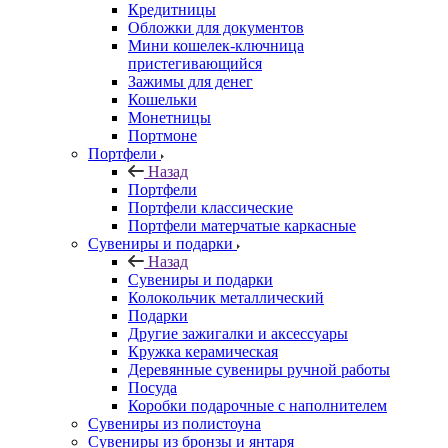
Кредитницы
Обложки для документов
Мини кошелек-ключница
пристегивающийся
Зажимы для денег
Кошельки
Монетницы
Портмоне
Портфели
Назад
Портфели
Портфели классические
Портфели матерчатые каркасные
Сувениры и подарки
Назад
Сувениры и подарки
Колокольчик металлический
Подарки
Другие зажигалки и аксессуары
Кружка керамическая
Деревянные сувениры ручной работы
Посуда
Коробки подарочные с наполнителем
Сувениры из полистоуна
Сувениры из бронзы и янтаря