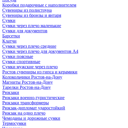
Коробки подарочные с наполнителем
Сувениры из полистоуна
Сувениры из бронзы и янтаря
Сумки
Сумки через плечо маленькие
Сумки для документов
Барсетки
Клатчи
Сумки через плечо средние
Сумки через плечо для документов А4
Сумки поясные
Сумки спортивные
Сумки мужские через плечо
Ростов сувениры из гипса и керамики
Колокольчики Ростов-на-Дону
Магниты Ростов-на-Дону
Тарелки Ростов-на-Дону
Рюкзаки
Рюкзаки военно-туристические
Рюкзаки трансформеры
Рюкзак-дипломат ударостойкий
Рюкзак на одно плечо
Чемоданы и дорожные сумки
Термосумки