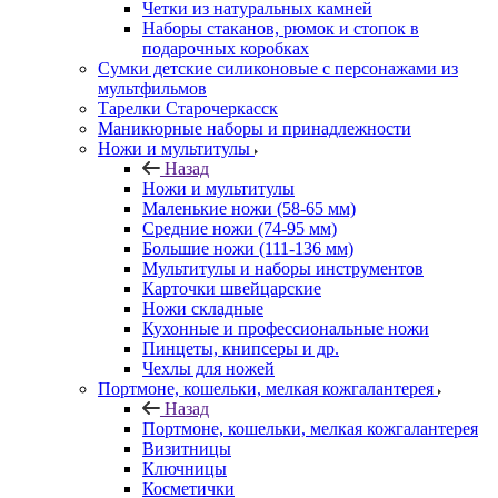
Четки из натуральных камней
Наборы стаканов, рюмок и стопок в
подарочных коробках
Сумки детские силиконовые с персонажами из
мультфильмов
Тарелки Старочеркасск
Маникюрные наборы и принадлежности
Ножи и мультитулы
Назад
Ножи и мультитулы
Маленькие ножи (58-65 мм)
Средние ножи (74-95 мм)
Большие ножи (111-136 мм)
Мультитулы и наборы инструментов
Карточки швейцарские
Ножи складные
Кухонные и профессиональные ножи
Пинцеты, книпсеры и др.
Чехлы для ножей
Портмоне, кошельки, мелкая кожгалантерея
Назад
Портмоне, кошельки, мелкая кожгалантерея
Визитницы
Ключницы
Косметички