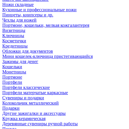
Ножи складные
Кухонные и профессиональные ножи
Пинцеты, книпсеры и др.
Чехлы для ножей
Портмоне, кошельки, мелкая кожгалантерея
Визитницы
Ключницы
Косметички
Кредитницы
Обложки для документов
Мини кошелек-ключница пристегивающийся
Зажимы для денег
Кошельки
Монетницы
Портмоне
Портфели
Портфели классические
Портфели матерчатые каркасные
Сувениры и подарки
Колокольчик металлический
Подарки
Другие зажигалки и аксессуары
Кружка керамическая
Деревянные сувениры ручной работы
Посуда