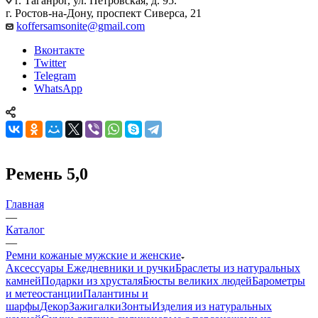
г. Таганрог, ул. Петровская, д. 95.
г. Ростов-на-Дону, проспект Сиверса, 21
koffersamsonite@gmail.com
Вконтакте
Twitter
Telegram
WhatsApp
Ремень 5,0
Главная
—
Каталог
—
Ремни кожаные мужские и женские
Аксессуары
Ежедневники и ручки
Браслеты из натуральных
камней
Подарки из хрусталя
Бюсты великих людей
Барометры
и метеостанции
Палантины и
шарфы
Декор
Зажигалки
Зонты
Изделия из натуральных