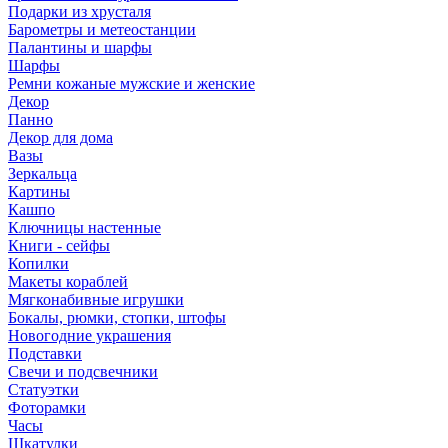
Подарки из хрусталя
Барометры и метеостанции
Палантины и шарфы
Шарфы
Ремни кожаные мужские и женские
Декор
Панно
Декор для дома
Вазы
Зеркальца
Картины
Кашпо
Ключницы настенные
Книги - сейфы
Копилки
Макеты кораблей
Мягконабивные игрушки
Бокалы, рюмки, стопки, штофы
Новогодние украшения
Подставки
Свечи и подсвечники
Статуэтки
Фоторамки
Часы
Шкатулки