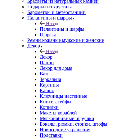
Браслеты из натуральных камней
Подарки из хрусталя
Барометры и метеостанции
Палантины и шарфы
Назад
Палантины и шарфы
Шарфы
Ремни кожаные мужские и женские
Декор
Назад
Декор
Панно
Декор для дома
Вазы
Зеркальца
Картины
Кашпо
Ключницы настенные
Книги - сейфы
Копилки
Макеты кораблей
Мягконабивные игрушки
Бокалы, рюмки, стопки, штофы
Новогодние украшения
Подставки