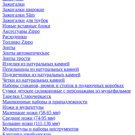
Зажигалки
Зажигалки широкие
Зажигалки Slim
Зажигалки для трубок
Новые вставные блоки
Аксессуары Zippo
Расходники
Топливо Zippo
Зонты
Зонты автоматические
Зонты трости
Изделия из натуральных камней
Пепельницы из натуральных камней
Подсвечники из натуральных камней
Четки из натуральных камней
Наборы стаканов, рюмок и стопок в подарочных коробках
Сумки детские силиконовые с персонажами из мультфильмов
Тарелки Старочеркасск
Маникюрные наборы и принадлежности
Ножи и мультитулы
Маленькие ножи (58-65 мм)
Средние ножи (74-95 мм)
Большие ножи (111-136 мм)
Мультитулы и наборы инструментов
Карточки швейцарские