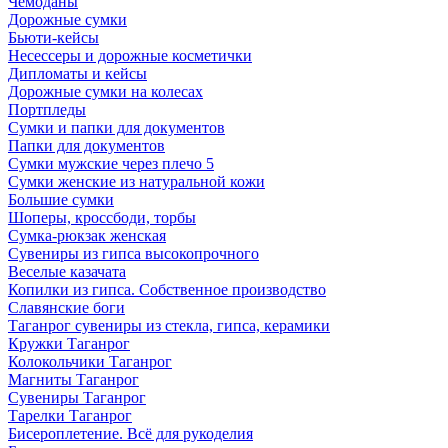
Чемоданы
Дорожные сумки
Бьюти-кейсы
Несессеры и дорожные косметички
Дипломаты и кейсы
Дорожные сумки на колесах
Портпледы
Сумки и папки для документов
Папки для документов
Сумки мужские через плечо 5
Сумки женские из натуральной кожи
Большие сумки
Шоперы, кроссбоди, торбы
Сумка-рюкзак женская
Сувениры из гипса высокопрочного
Веселые казачата
Копилки из гипса. Собственное производство
Славянские боги
Таганрог сувениры из стекла, гипса, керамики
Кружки Таганрог
Колокольчики Таганрог
Магниты Таганрог
Сувениры Таганрог
Тарелки Таганрог
Бисероплетение. Всё для рукоделия