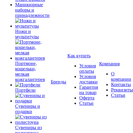
Маникюрные
наборы и
принадлежности
Ножи и
мультитулы
Как купить
Портмоне,
Компания
Условия
кошельки,
оплаты
О
мелкая
Условия
компании
кожгалантерея
Бренды
доставки
Контакты
Гарантия
Реквизиты
Портфели
на товар
Статьи
Оферта
Статьи
Сувениры и
подарки
Сувениры из
полистоуна