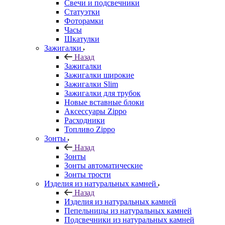
Свечи и подсвечники
Статуэтки
Фоторамки
Часы
Шкатулки
Зажигалки
Назад
Зажигалки
Зажигалки широкие
Зажигалки Slim
Зажигалки для трубок
Новые вставные блоки
Аксессуары Zippo
Расходники
Топливо Zippo
Зонты
Назад
Зонты
Зонты автоматические
Зонты трости
Изделия из натуральных камней
Назад
Изделия из натуральных камней
Пепельницы из натуральных камней
Подсвечники из натуральных камней