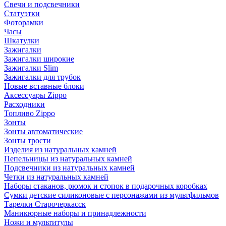
Свечи и подсвечники
Статуэтки
Фоторамки
Часы
Шкатулки
Зажигалки
Зажигалки широкие
Зажигалки Slim
Зажигалки для трубок
Новые вставные блоки
Аксессуары Zippo
Расходники
Топливо Zippo
Зонты
Зонты автоматические
Зонты трости
Изделия из натуральных камней
Пепельницы из натуральных камней
Подсвечники из натуральных камней
Четки из натуральных камней
Наборы стаканов, рюмок и стопок в подарочных коробках
Сумки детские силиконовые с персонажами из мультфильмов
Тарелки Старочеркасск
Маникюрные наборы и принадлежности
Ножи и мультитулы