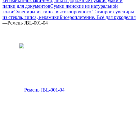
керамики
Рюкзаки
Чемоданы и дорожные сумки
Сумки и
папки для документов
Сумки женские из натуральной
кожи
Сувениры из гипса высокопрочного
Таганрог сувениры
из стекла, гипса, керамики
Бисероплетение. Всё для рукоделия
—
Ремень JBL-001-04