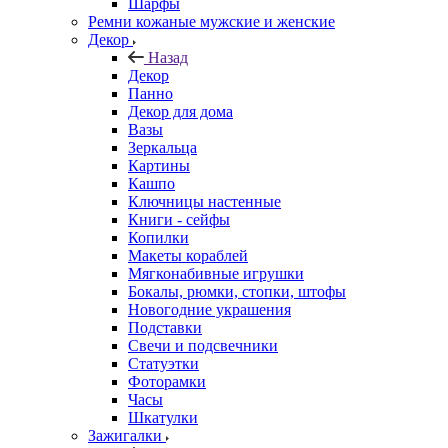
Шарфы
Ремни кожаные мужские и женские
Декор
Назад
Декор
Панно
Декор для дома
Вазы
Зеркальца
Картины
Кашпо
Ключницы настенные
Книги - сейфы
Копилки
Макеты кораблей
Мягконабивные игрушки
Бокалы, рюмки, стопки, штофы
Новогодние украшения
Подставки
Свечи и подсвечники
Статуэтки
Фоторамки
Часы
Шкатулки
Зажигалки