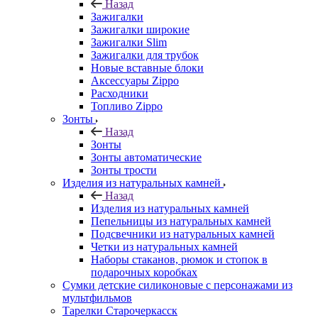
Назад
Зажигалки
Зажигалки широкие
Зажигалки Slim
Зажигалки для трубок
Новые вставные блоки
Аксессуары Zippo
Расходники
Топливо Zippo
Зонты
Назад
Зонты
Зонты автоматические
Зонты трости
Изделия из натуральных камней
Назад
Изделия из натуральных камней
Пепельницы из натуральных камней
Подсвечники из натуральных камней
Четки из натуральных камней
Наборы стаканов, рюмок и стопок в
подарочных коробках
Сумки детские силиконовые с персонажами из
мультфильмов
Тарелки Старочеркасск