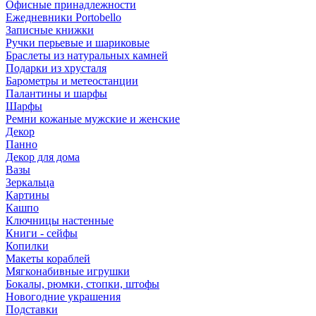
Офисные принадлежности
Ежедневники Portobello
Записные книжки
Ручки перьевые и шариковые
Браслеты из натуральных камней
Подарки из хрусталя
Барометры и метеостанции
Палантины и шарфы
Шарфы
Ремни кожаные мужские и женские
Декор
Панно
Декор для дома
Вазы
Зеркальца
Картины
Кашпо
Ключницы настенные
Книги - сейфы
Копилки
Макеты кораблей
Мягконабивные игрушки
Бокалы, рюмки, стопки, штофы
Новогодние украшения
Подставки