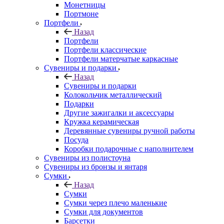
Монетницы
Портмоне
Портфели
Назад
Портфели
Портфели классические
Портфели матерчатые каркасные
Сувениры и подарки
Назад
Сувениры и подарки
Колокольчик металлический
Подарки
Другие зажигалки и аксессуары
Кружка керамическая
Деревянные сувениры ручной работы
Посуда
Коробки подарочные с наполнителем
Сувениры из полистоуна
Сувениры из бронзы и янтаря
Сумки
Назад
Сумки
Сумки через плечо маленькие
Сумки для документов
Барсетки