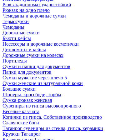
Рюкзак-дипломат ударостойкий
Рюкзак на одно плечо
Чемоданы и дорожные сумки
Термосумки
Чемоданы
Дорожные сумки
Бьюти-кейсы
Несессеры и дорожные косметички
Дипломаты и кейсы
Дорожные сумки на колесах
Портпледы
Сумки и папки для документов
Папки для документов
Сумки мужские через плечо 5
Сумки женские из натуральной кожи
Большие сумки
Шоперы, кроссбоди, торбы
Сумка-рюкзак женская
Сувениры из гипса высокопрочного
Веселые казачата
Копилки из гипса. Собственное производство
Славянские боги
Таганрог сувениры из стекла, гипса, керамики
Кружки Таганрог
Колокольчики Таганрог