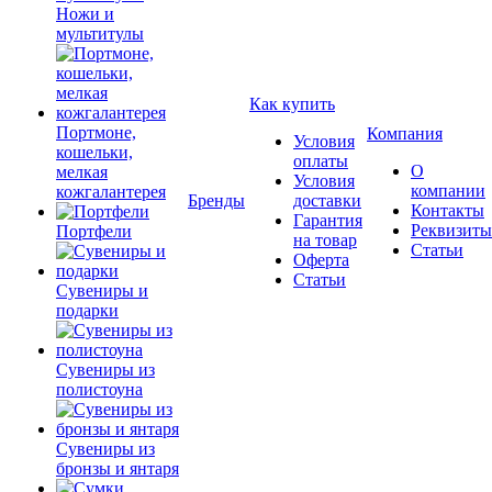
Ножи и
мультитулы
Как купить
Портмоне,
Компания
Условия
кошельки,
оплаты
О
мелкая
Условия
компании
кожгалантерея
Бренды
доставки
Контакты
Гарантия
Реквизиты
Портфели
на товар
Статьи
Оферта
Статьи
Сувениры и
подарки
Сувениры из
полистоуна
Сувениры из
бронзы и янтаря