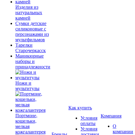
Изделия из
натуральных
камней
Сумки детские
силиконовые с
персонажами из
мультфильмов
Тарелки
Старочеркасск
Маникюрные
наборы и
принадлежности
Ножи и
мультитулы
Как купить
Портмоне,
Компания
Условия
кошельки,
оплаты
О
мелкая
Условия
компании
кожгалантерея
Бренды
доставки