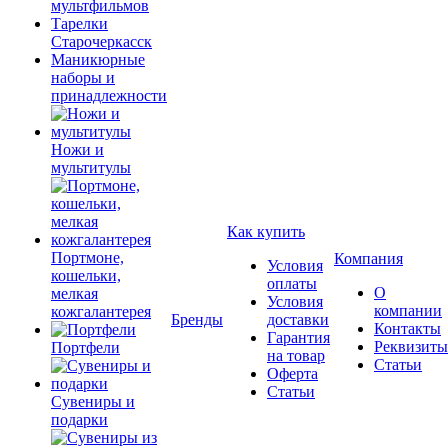
мультфильмов
Тарелки
Старочеркасск
Маникюрные
наборы и
принадлежности
Ножи и
мультитулы
Как купить
Портмоне,
Компания
Условия
кошельки,
оплаты
О
мелкая
Условия
компании
кожгалантерея
Бренды
доставки
Контакты
Гарантия
Реквизиты
Портфели
на товар
Статьи
Оферта
Статьи
Сувениры и
подарки