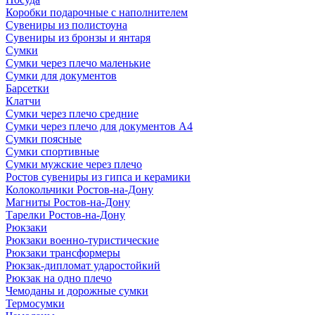
Коробки подарочные с наполнителем
Сувениры из полистоуна
Сувениры из бронзы и янтаря
Сумки
Сумки через плечо маленькие
Сумки для документов
Барсетки
Клатчи
Сумки через плечо средние
Сумки через плечо для документов А4
Сумки поясные
Сумки спортивные
Сумки мужские через плечо
Ростов сувениры из гипса и керамики
Колокольчики Ростов-на-Дону
Магниты Ростов-на-Дону
Тарелки Ростов-на-Дону
Рюкзаки
Рюкзаки военно-туристические
Рюкзаки трансформеры
Рюкзак-дипломат ударостойкий
Рюкзак на одно плечо
Чемоданы и дорожные сумки
Термосумки