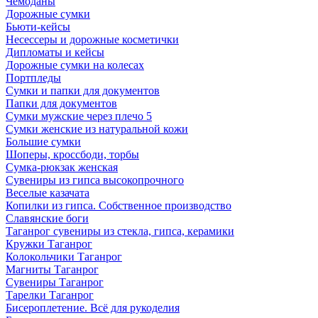
Чемоданы
Дорожные сумки
Бьюти-кейсы
Несессеры и дорожные косметички
Дипломаты и кейсы
Дорожные сумки на колесах
Портпледы
Сумки и папки для документов
Папки для документов
Сумки мужские через плечо 5
Сумки женские из натуральной кожи
Большие сумки
Шоперы, кроссбоди, торбы
Сумка-рюкзак женская
Сувениры из гипса высокопрочного
Веселые казачата
Копилки из гипса. Собственное производство
Славянские боги
Таганрог сувениры из стекла, гипса, керамики
Кружки Таганрог
Колокольчики Таганрог
Магниты Таганрог
Сувениры Таганрог
Тарелки Таганрог
Бисероплетение. Всё для рукоделия