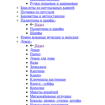
Ручки перьевые и шариковые
Браслеты из натуральных камней
Подарки из хрусталя
Барометры и метеостанции
Палантины и шарфы
Назад
Палантины и шарфы
Шарфы
Ремни кожаные мужские и женские
Декор
Назад
Декор
Панно
Декор для дома
Вазы
Зеркальца
Картины
Кашпо
Ключницы настенные
Книги - сейфы
Копилки
Макеты кораблей
Мягконабивные игрушки
Бокалы, рюмки, стопки, штофы
Новогодние украшения