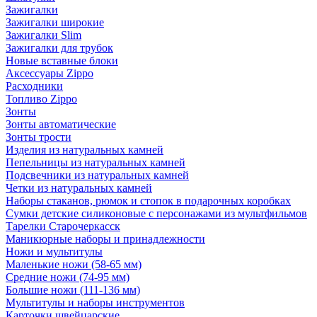
Зажигалки
Зажигалки широкие
Зажигалки Slim
Зажигалки для трубок
Новые вставные блоки
Аксессуары Zippo
Расходники
Топливо Zippo
Зонты
Зонты автоматические
Зонты трости
Изделия из натуральных камней
Пепельницы из натуральных камней
Подсвечники из натуральных камней
Четки из натуральных камней
Наборы стаканов, рюмок и стопок в подарочных коробках
Сумки детские силиконовые с персонажами из мультфильмов
Тарелки Старочеркасск
Маникюрные наборы и принадлежности
Ножи и мультитулы
Маленькие ножи (58-65 мм)
Средние ножи (74-95 мм)
Большие ножи (111-136 мм)
Мультитулы и наборы инструментов
Карточки швейцарские