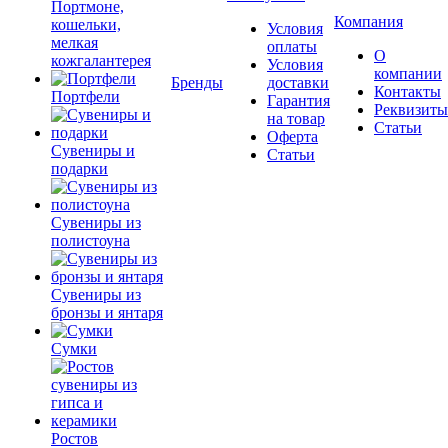
Портмоне,
Компания
кошельки,
Условия
мелкая
оплаты
О
кожгалантерея
Условия
компании
Бренды
доставки
Контакты
Портфели
Гарантия
Реквизиты
на товар
Статьи
Оферта
Сувениры и
Статьи
подарки
Сувениры из
полистоуна
Сувениры из
бронзы и янтаря
Сумки
Ростов