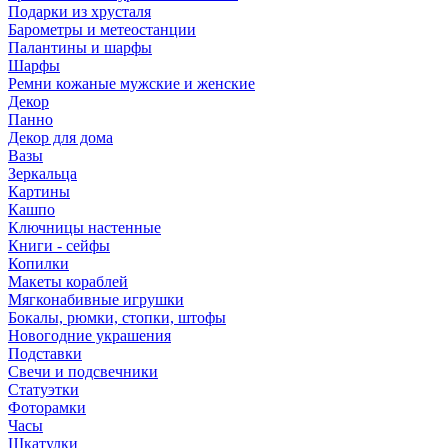
Подарки из хрусталя
Барометры и метеостанции
Палантины и шарфы
Шарфы
Ремни кожаные мужские и женские
Декор
Панно
Декор для дома
Вазы
Зеркальца
Картины
Кашпо
Ключницы настенные
Книги - сейфы
Копилки
Макеты кораблей
Мягконабивные игрушки
Бокалы, рюмки, стопки, штофы
Новогодние украшения
Подставки
Свечи и подсвечники
Статуэтки
Фоторамки
Часы
Шкатулки