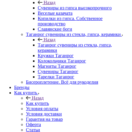
Назад
Сувениры из гипса высокопрочного
Веселые казачата
Копилки из гипса. Собственное
производство
Славянские боги
Таганрог сувениры из стекла, гипса, керамики
Назад
Таганрог сувениры из стекла, гипса,
керамики
Кружки Таганрог
Колокольчики Таганрог
Магниты Таганрог
Сувениры Таганрог
Тарелки Таганрог
Бисероплетение. Всё для рукоделия
Бренды
Как купить
Назад
Как купить
Условия оплаты
Условия доставки
Гарантия на товар
Оферта
Статьи