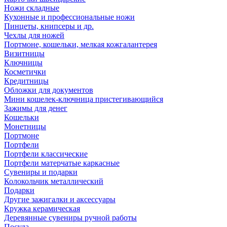
Ножи складные
Кухонные и профессиональные ножи
Пинцеты, книпсеры и др.
Чехлы для ножей
Портмоне, кошельки, мелкая кожгалантерея
Визитницы
Ключницы
Косметички
Кредитницы
Обложки для документов
Мини кошелек-ключница пристегивающийся
Зажимы для денег
Кошельки
Монетницы
Портмоне
Портфели
Портфели классические
Портфели матерчатые каркасные
Сувениры и подарки
Колокольчик металлический
Подарки
Другие зажигалки и аксессуары
Кружка керамическая
Деревянные сувениры ручной работы
Посуда