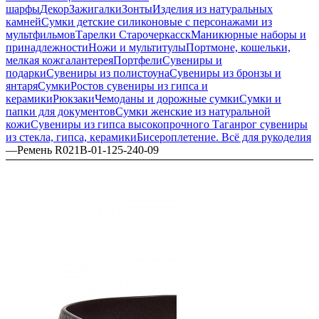
шарфы
Декор
Зажигалки
Зонты
Изделия из натуральных
камней
Сумки детские силиконовые с персонажами из
мультфильмов
Тарелки Старочеркасск
Маникюрные наборы и
принадлежности
Ножи и мультитулы
Портмоне, кошельки,
мелкая кожгалантерея
Портфели
Сувениры и
подарки
Сувениры из полистоуна
Сувениры из бронзы и
янтаря
Сумки
Ростов сувениры из гипса и
керамики
Рюкзаки
Чемоданы и дорожные сумки
Сумки и
папки для документов
Сумки женские из натуральной
кожи
Сувениры из гипса высокопрочного
Таганрог сувениры
из стекла, гипса, керамики
Бисероплетение. Всё для рукоделия
—
Ремень R021B-01-125-240-09