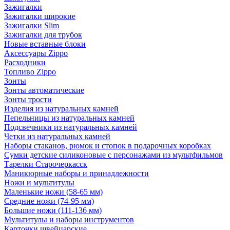
Зажигалки
Зажигалки широкие
Зажигалки Slim
Зажигалки для трубок
Новые вставные блоки
Аксессуары Zippo
Расходники
Топливо Zippo
Зонты
Зонты автоматические
Зонты трости
Изделия из натуральных камней
Пепельницы из натуральных камней
Подсвечники из натуральных камней
Четки из натуральных камней
Наборы стаканов, рюмок и стопок в подарочных коробках
Сумки детские силиконовые с персонажами из мультфильмов
Тарелки Старочеркасск
Маникюрные наборы и принадлежности
Ножи и мультитулы
Маленькие ножи (58-65 мм)
Средние ножи (74-95 мм)
Большие ножи (111-136 мм)
Мультитулы и наборы инструментов
Карточки швейцарские