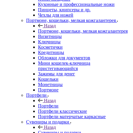
Кухонные и профессиональные ножи
Пинцеты, книпсеры и др.
Чехлы для ножей
Портмоне, кошельки, мелкая кожгалантерея
Назад
Портмоне, кошельки, мелкая кожгалантерея
Визитницы
Ключницы
Косметички
Кредитницы
Обложки для документов
Мини кошелек-ключница
пристегивающийся
Зажимы для денег
Кошельки
Монетницы
Портмоне
Портфели
Назад
Портфели
Портфели классические
Портфели матерчатые каркасные
Сувениры и подарки
Назад
Сувениры и подарки