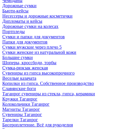
Чемоданы
Дорожные сумки
Бьюти-кейсы
Несессеры и дорожные косметички
Дипломаты и кейсы
Дорожные сумки на колесах
Портпледы
Сумки и папки для документов
Папки для документов
Сумки мужские через плечо 5
Сумки женские из натуральной кожи
Большие сумки
Шоперы, кроссбоди, торбы
Сумка-рюкзак женская
Сувениры из гипса высокопрочного
Веселые казачата
Копилки из гипса. Собственное производство
Славянские боги
Таганрог сувениры из стекла, гипса, керамики
Кружки Таганрог
Колокольчики Таганрог
Магниты Таганрог
Сувениры Таганрог
Тарелки Таганрог
Бисероплетение. Всё для рукоделия