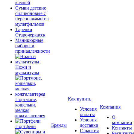
камней
Сумки детские
силиконовые с
персонажами из
мультфильмов
Тарелки
Старочеркасск
Маникюрные
наборы и
принадлежности
Ножи и
мультитулы
Как купить
Портмоне,
кошельки,
Компания
Условия
мелкая
оплаты
кожгалантерея
О
Условия
компании
Бренды
доставки
Портфели
Контакты
Гарантия
Реквизиты