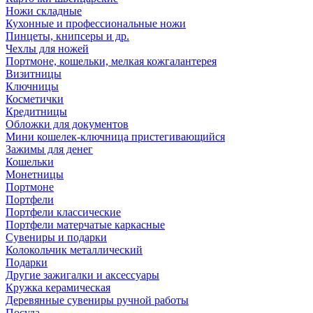
Ножи складные
Кухонные и профессиональные ножи
Пинцеты, книпсеры и др.
Чехлы для ножей
Портмоне, кошельки, мелкая кожгалантерея
Визитницы
Ключницы
Косметички
Кредитницы
Обложки для документов
Мини кошелек-ключница пристегивающийся
Зажимы для денег
Кошельки
Монетницы
Портмоне
Портфели
Портфели классические
Портфели матерчатые каркасные
Сувениры и подарки
Колокольчик металлический
Подарки
Другие зажигалки и аксессуары
Кружка керамическая
Деревянные сувениры ручной работы
Посуда