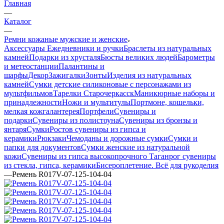
Главная
—
Каталог
—
Ремни кожаные мужские и женские
Аксессуары
Ежедневники и ручки
Браслеты из натуральных
камней
Подарки из хрусталя
Бюсты великих людей
Барометры
и метеостанции
Палантины и
шарфы
Декор
Зажигалки
Зонты
Изделия из натуральных
камней
Сумки детские силиконовые с персонажами из
мультфильмов
Тарелки Старочеркасск
Маникюрные наборы и
принадлежности
Ножи и мультитулы
Портмоне, кошельки,
мелкая кожгалантерея
Портфели
Сувениры и
подарки
Сувениры из полистоуна
Сувениры из бронзы и
янтаря
Сумки
Ростов сувениры из гипса и
керамики
Рюкзаки
Чемоданы и дорожные сумки
Сумки и
папки для документов
Сумки женские из натуральной
кожи
Сувениры из гипса высокопрочного
Таганрог сувениры
из стекла, гипса, керамики
Бисероплетение. Всё для рукоделия
—
Ремень R017V-07-125-104-04