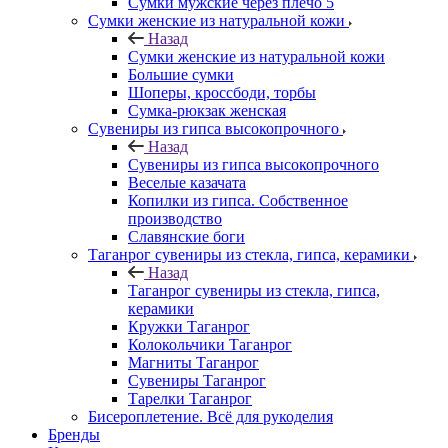
Сумки мужские через плечо 5
Сумки женские из натуральной кожи
Назад
Сумки женские из натуральной кожи
Большие сумки
Шоперы, кроссбоди, торбы
Сумка-рюкзак женская
Сувениры из гипса высокопрочного
Назад
Сувениры из гипса высокопрочного
Веселые казачата
Копилки из гипса. Собственное
производство
Славянские боги
Таганрог сувениры из стекла, гипса, керамики
Назад
Таганрог сувениры из стекла, гипса,
керамики
Кружки Таганрог
Колокольчики Таганрог
Магниты Таганрог
Сувениры Таганрог
Тарелки Таганрог
Бисероплетение. Всё для рукоделия
Бренды