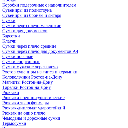
Коробки подарочные с наполнителем
Сувениры из полистоуна
Сувениры из бронзы и янтаря
Сумки
Сумки через плечо маленькие
Сумки для документов
Барсетки
Клатчи
Сумки через плечо средние
Сумки через плечо для документов А4
Сумки поясные
Сумки спортивные
Сумки мужские через плечо
Ростов сувениры из гипса и керамики
Колокольчики Ростов-на-Дону
Магниты Ростов-на-Дону
Тарелки Ростов-на-Дону
Рюкзаки
Рюкзаки военно-туристические
Рюкзаки трансформеры
Рюкзак-дипломат ударостойкий
Рюкзак на одно плечо
Чемоданы и дорожные сумки
Термосумки