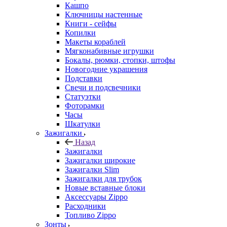
Кашпо
Ключницы настенные
Книги - сейфы
Копилки
Макеты кораблей
Мягконабивные игрушки
Бокалы, рюмки, стопки, штофы
Новогодние украшения
Подставки
Свечи и подсвечники
Статуэтки
Фоторамки
Часы
Шкатулки
Зажигалки
Назад
Зажигалки
Зажигалки широкие
Зажигалки Slim
Зажигалки для трубок
Новые вставные блоки
Аксессуары Zippo
Расходники
Топливо Zippo
Зонты