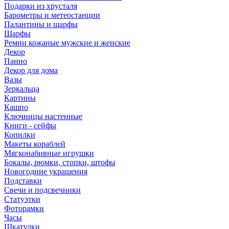
Подарки из хрусталя
Барометры и метеостанции
Палантины и шарфы
Шарфы
Ремни кожаные мужские и женские
Декор
Панно
Декор для дома
Вазы
Зеркальца
Картины
Кашпо
Ключницы настенные
Книги - сейфы
Копилки
Макеты кораблей
Мягконабивные игрушки
Бокалы, рюмки, стопки, штофы
Новогодние украшения
Подставки
Свечи и подсвечники
Статуэтки
Фоторамки
Часы
Шкатулки