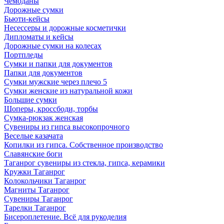
Чемоданы
Дорожные сумки
Бьюти-кейсы
Несессеры и дорожные косметички
Дипломаты и кейсы
Дорожные сумки на колесах
Портпледы
Сумки и папки для документов
Папки для документов
Сумки мужские через плечо 5
Сумки женские из натуральной кожи
Большие сумки
Шоперы, кроссбоди, торбы
Сумка-рюкзак женская
Сувениры из гипса высокопрочного
Веселые казачата
Копилки из гипса. Собственное производство
Славянские боги
Таганрог сувениры из стекла, гипса, керамики
Кружки Таганрог
Колокольчики Таганрог
Магниты Таганрог
Сувениры Таганрог
Тарелки Таганрог
Бисероплетение. Всё для рукоделия