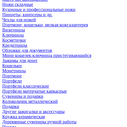
Ножи складные
Кухонные и профессиональные ножи
Пинцеты, книпсеры и др.
Чехлы для ножей
Портмоне, кошельки, мелкая кожгалантерея
Визитницы
Ключницы
Косметички
Кредитницы
Обложки для документов
Мини кошелек-ключница пристегивающийся
Зажимы для денег
Кошельки
Монетницы
Портмоне
Портфели
Портфели классические
Портфели матерчатые каркасные
Сувениры и подарки
Колокольчик металлический
Подарки
Другие зажигалки и аксессуары
Кружка керамическая
Деревянные сувениры ручной работы
Посуда