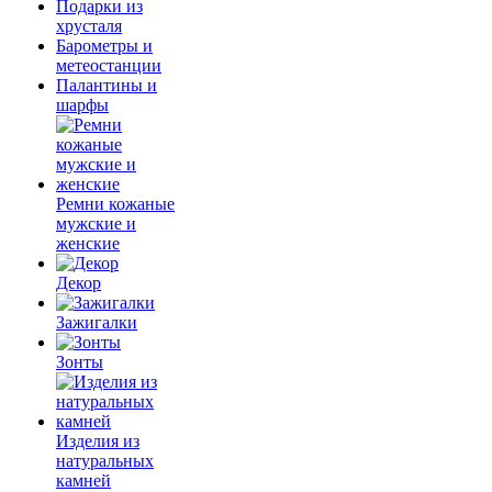
Подарки из
хрусталя
Барометры и
метеостанции
Палантины и
шарфы
Ремни кожаные
мужские и
женские
Декор
Зажигалки
Зонты
Изделия из
натуральных
камней