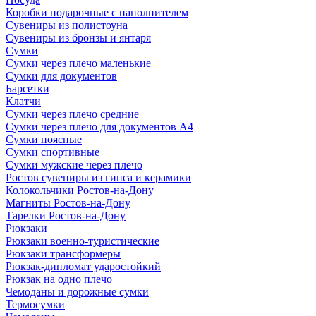
Коробки подарочные с наполнителем
Сувениры из полистоуна
Сувениры из бронзы и янтаря
Сумки
Сумки через плечо маленькие
Сумки для документов
Барсетки
Клатчи
Сумки через плечо средние
Сумки через плечо для документов А4
Сумки поясные
Сумки спортивные
Сумки мужские через плечо
Ростов сувениры из гипса и керамики
Колокольчики Ростов-на-Дону
Магниты Ростов-на-Дону
Тарелки Ростов-на-Дону
Рюкзаки
Рюкзаки военно-туристические
Рюкзаки трансформеры
Рюкзак-дипломат ударостойкий
Рюкзак на одно плечо
Чемоданы и дорожные сумки
Термосумки