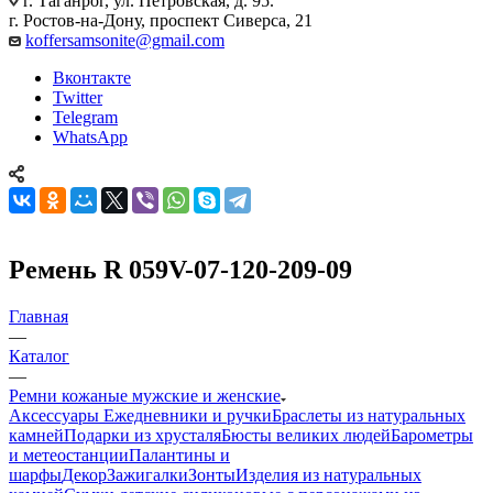
г. Таганрог, ул. Петровская, д. 95.
г. Ростов-на-Дону, проспект Сиверса, 21
koffersamsonite@gmail.com
Вконтакте
Twitter
Telegram
WhatsApp
Ремень R 059V-07-120-209-09
Главная
—
Каталог
—
Ремни кожаные мужские и женские
Аксессуары
Ежедневники и ручки
Браслеты из натуральных
камней
Подарки из хрусталя
Бюсты великих людей
Барометры
и метеостанции
Палантины и
шарфы
Декор
Зажигалки
Зонты
Изделия из натуральных