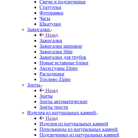
Свечи и подсвечники
Статуэтки
Фоторамки
Часы
Шкатулки
Зажигалки
Назад
Зажигалки
Зажигалки широкие
Зажигалки Slim
Зажигалки для трубок
Новые вставные блоки
Аксессуары Zippo
Расходники
Топливо Zippo
Зонты
Назад
Зонты
Зонты автоматические
Зонты трости
Изделия из натуральных камней
Назад
Изделия из натуральных камней
Пепельницы из натуральных камней
Подсвечники из натуральных камней