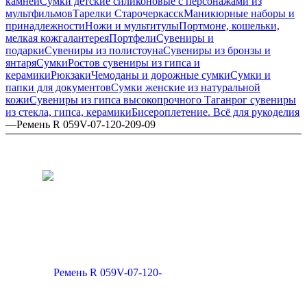
камней
Сумки детские силиконовые с персонажами из
мультфильмов
Тарелки Старочеркасск
Маникюрные наборы и
принадлежности
Ножи и мультитулы
Портмоне, кошельки,
мелкая кожгалантерея
Портфели
Сувениры и
подарки
Сувениры из полистоуна
Сувениры из бронзы и
янтаря
Сумки
Ростов сувениры из гипса и
керамики
Рюкзаки
Чемоданы и дорожные сумки
Сумки и
папки для документов
Сумки женские из натуральной
кожи
Сувениры из гипса высокопрочного
Таганрог сувениры
из стекла, гипса, керамики
Бисероплетение. Всё для рукоделия
—
Ремень R 059V-07-120-209-09