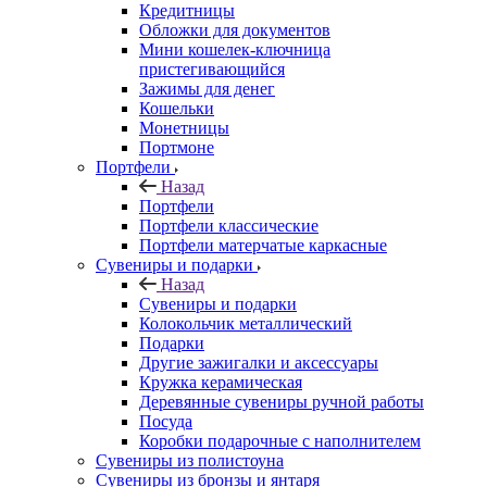
Кредитницы
Обложки для документов
Мини кошелек-ключница
пристегивающийся
Зажимы для денег
Кошельки
Монетницы
Портмоне
Портфели
Назад
Портфели
Портфели классические
Портфели матерчатые каркасные
Сувениры и подарки
Назад
Сувениры и подарки
Колокольчик металлический
Подарки
Другие зажигалки и аксессуары
Кружка керамическая
Деревянные сувениры ручной работы
Посуда
Коробки подарочные с наполнителем
Сувениры из полистоуна
Сувениры из бронзы и янтаря