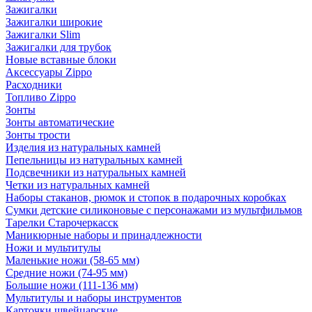
Зажигалки
Зажигалки широкие
Зажигалки Slim
Зажигалки для трубок
Новые вставные блоки
Аксессуары Zippo
Расходники
Топливо Zippo
Зонты
Зонты автоматические
Зонты трости
Изделия из натуральных камней
Пепельницы из натуральных камней
Подсвечники из натуральных камней
Четки из натуральных камней
Наборы стаканов, рюмок и стопок в подарочных коробках
Сумки детские силиконовые с персонажами из мультфильмов
Тарелки Старочеркасск
Маникюрные наборы и принадлежности
Ножи и мультитулы
Маленькие ножи (58-65 мм)
Средние ножи (74-95 мм)
Большие ножи (111-136 мм)
Мультитулы и наборы инструментов
Карточки швейцарские