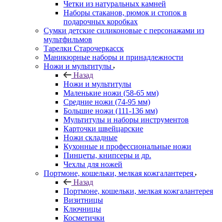
Четки из натуральных камней
Наборы стаканов, рюмок и стопок в
подарочных коробках
Сумки детские силиконовые с персонажами из
мультфильмов
Тарелки Старочеркасск
Маникюрные наборы и принадлежности
Ножи и мультитулы
Назад
Ножи и мультитулы
Маленькие ножи (58-65 мм)
Средние ножи (74-95 мм)
Большие ножи (111-136 мм)
Мультитулы и наборы инструментов
Карточки швейцарские
Ножи складные
Кухонные и профессиональные ножи
Пинцеты, книпсеры и др.
Чехлы для ножей
Портмоне, кошельки, мелкая кожгалантерея
Назад
Портмоне, кошельки, мелкая кожгалантерея
Визитницы
Ключницы
Косметички