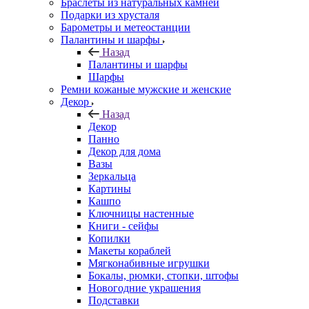
Браслеты из натуральных камней
Подарки из хрусталя
Барометры и метеостанции
Палантины и шарфы
Назад
Палантины и шарфы
Шарфы
Ремни кожаные мужские и женские
Декор
Назад
Декор
Панно
Декор для дома
Вазы
Зеркальца
Картины
Кашпо
Ключницы настенные
Книги - сейфы
Копилки
Макеты кораблей
Мягконабивные игрушки
Бокалы, рюмки, стопки, штофы
Новогодние украшения
Подставки