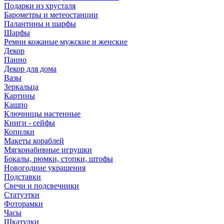
Подарки из хрусталя
Барометры и метеостанции
Палантины и шарфы
Шарфы
Ремни кожаные мужские и женские
Декор
Панно
Декор для дома
Вазы
Зеркальца
Картины
Кашпо
Ключницы настенные
Книги - сейфы
Копилки
Макеты кораблей
Мягконабивные игрушки
Бокалы, рюмки, стопки, штофы
Новогодние украшения
Подставки
Свечи и подсвечники
Статуэтки
Фоторамки
Часы
Шкатулки