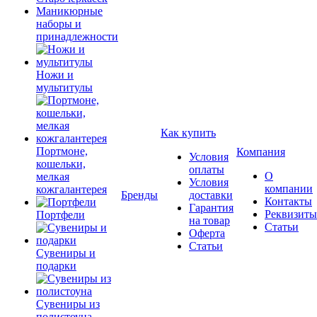
Маникюрные
наборы и
принадлежности
Ножи и
мультитулы
Как купить
Портмоне,
Компания
Условия
кошельки,
оплаты
О
мелкая
Условия
компании
кожгалантерея
Бренды
доставки
Контакты
Гарантия
Реквизиты
Портфели
на товар
Статьи
Оферта
Статьи
Сувениры и
подарки
Сувениры из
полистоуна