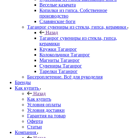
Веселые казачата
Копилки из гипса. Собственное
производство
Славянские боги
Таганрог сувениры из стекла, гипса, керамики
Назад
Таганрог сувениры из стекла, гипса,
керамики
Кружки Таганрог
Колокольчики Таганрог
Магниты Таганрог
Сувениры Таганрог
Тарелки Таганрог
Бисероплетение. Всё для рукоделия
Бренды
Как купить
Назад
Как купить
Условия оплаты
Условия доставки
Гарантия на товар
Оферта
Статьи
Компания
Назад