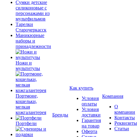
Сумки детские
силиконовые с
персонажами из
мультфильмов
Тарелки
Старочеркасск
Маникюрные
наборы и
принадлежности
Ножи и
мультитулы
Как купить
Портмоне,
Компания
Условия
кошельки,
оплаты
О
мелкая
Условия
компании
кожгалантерея
Бренды
доставки
Контакты
Гарантия
Реквизиты
Портфели
на товар
Статьи
Оферта
Статьи