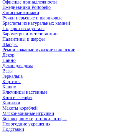
Офисные принадлежности
Ежедневники Portobello
Записные книжки
Ручки перьевые и шариковые
Браслеты из натуральных камней
Подарки из хрусталя
Барометры и метеостанции
Палантины и шарфы
Шарфы
Ремни кожаные мужские и женские
Декор
Панно
Декор для дома
Вазы
Зеркальца
Картины
Кашпо
Ключницы настенные
Книги - сейфы
Копилки
Макеты кораблей
Мягконабивные игрушки
Бокалы, рюмки, стопки, штофы
Новогодние украшения
Подставки