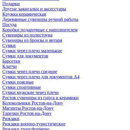
Подарки
Другие зажигалки и аксессуары
Кружка керамическая
Деревянные сувениры ручной работы
Посуда
Коробки подарочные с наполнителем
Сувениры из полистоуна
Сувениры из бронзы и янтаря
Сумки
Сумки через плечо маленькие
Сумки для документов
Барсетки
Клатчи
Сумки через плечо средние
Сумки через плечо для документов А4
Сумки поясные
Сумки спортивные
Сумки мужские через плечо
Ростов сувениры из гипса и керамики
Колокольчики Ростов-на-Дону
Магниты Ростов-на-Дону
Тарелки Ростов-на-Дону
Рюкзаки
Рюкзаки военно-туристические
Рюкзаки трансформеры