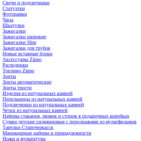
Свечи и подсвечники
Статуэтки
Фоторамки
Часы
Шкатулки
Зажигалки
Зажигалки широкие
Зажигалки Slim
Зажигалки для трубок
Новые вставные блоки
Аксессуары Zippo
Расходники
Топливо Zippo
Зонты
Зонты автоматические
Зонты трости
Изделия из натуральных камней
Пепельницы из натуральных камней
Подсвечники из натуральных камней
Четки из натуральных камней
Наборы стаканов, рюмок и стопок в подарочных коробках
Сумки детские силиконовые с персонажами из мультфильмов
Тарелки Старочеркасск
Маникюрные наборы и принадлежности
Ножи и мультитулы