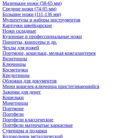
Маленькие ножи (58-65 мм)
Средние ножи (74-95 мм)
Большие ножи (111-136 мм)
Мультитулы и наборы инструментов
Карточки швейцарские
Ножи складные
Кухонные и профессиональные ножи
Пинцеты, книпсеры и др.
Чехлы для ножей
Портмоне, кошельки, мелкая кожгалантерея
Визитницы
Ключницы
Косметички
Кредитницы
Обложки для документов
Мини кошелек-ключница пристегивающийся
Зажимы для денег
Кошельки
Монетницы
Портмоне
Портфели
Портфели классические
Портфели матерчатые каркасные
Сувениры и подарки
Колокольчик металлический