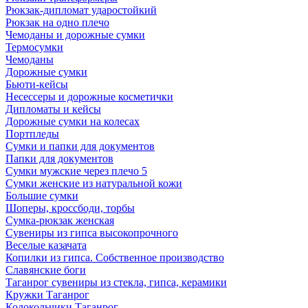
Рюкзак-дипломат ударостойкий
Рюкзак на одно плечо
Чемоданы и дорожные сумки
Термосумки
Чемоданы
Дорожные сумки
Бьюти-кейсы
Несессеры и дорожные косметички
Дипломаты и кейсы
Дорожные сумки на колесах
Портпледы
Сумки и папки для документов
Папки для документов
Сумки мужские через плечо 5
Сумки женские из натуральной кожи
Большие сумки
Шоперы, кроссбоди, торбы
Сумка-рюкзак женская
Сувениры из гипса высокопрочного
Веселые казачата
Копилки из гипса. Собственное производство
Славянские боги
Таганрог сувениры из стекла, гипса, керамики
Кружки Таганрог
Колокольчики Таганрог