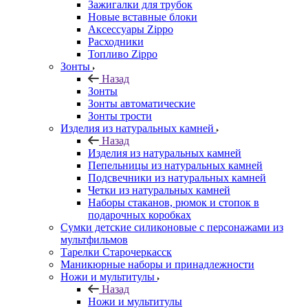
Зажигалки для трубок
Новые вставные блоки
Аксессуары Zippo
Расходники
Топливо Zippo
Зонты
Назад
Зонты
Зонты автоматические
Зонты трости
Изделия из натуральных камней
Назад
Изделия из натуральных камней
Пепельницы из натуральных камней
Подсвечники из натуральных камней
Четки из натуральных камней
Наборы стаканов, рюмок и стопок в
подарочных коробках
Сумки детские силиконовые с персонажами из
мультфильмов
Тарелки Старочеркасск
Маникюрные наборы и принадлежности
Ножи и мультитулы
Назад
Ножи и мультитулы