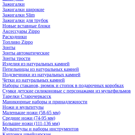
Зажигалки
Зажигалки широкие
Зажигалки Slim
Зажигалки для трубок
Новые вставные блоки
Аксессуары Zippo
Расходники
Топливо Zippo
Зонты
Зонты автоматические
Зонты трости
Изделия из натуральных камней
Пепельницы из натуральных камней
Подсвечники из натуральных камней
Четки из натуральных камней
Наборы стаканов, рюмок и стопок в подарочных коробках
Сумки детские силиконовые с персонажами из мультфильмов
Тарелки Старочеркасск
Маникюрные наборы и принадлежности
Ножи и мультитулы
Маленькие ножи (58-65 мм)
Средние ножи (74-95 мм)
Большие ножи (111-136 мм)
Мультитулы и наборы инструментов
Карточки швейцарские