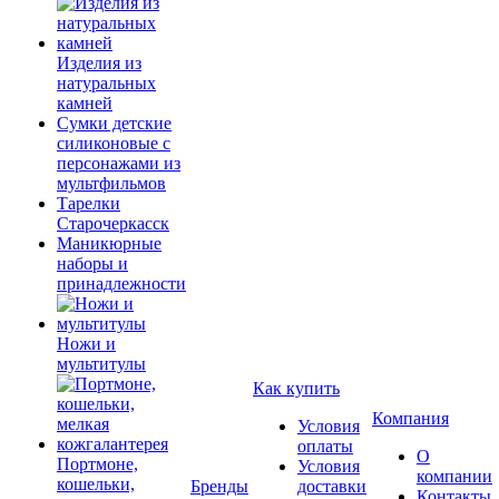
Изделия из
натуральных
камней
Сумки детские
силиконовые с
персонажами из
мультфильмов
Тарелки
Старочеркасск
Маникюрные
наборы и
принадлежности
Ножи и
мультитулы
Как купить
Компания
Условия
оплаты
О
Портмоне,
Условия
компании
кошельки,
Бренды
доставки
Контакты