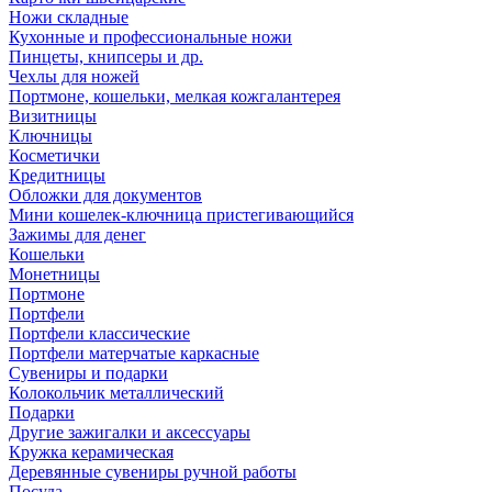
Ножи складные
Кухонные и профессиональные ножи
Пинцеты, книпсеры и др.
Чехлы для ножей
Портмоне, кошельки, мелкая кожгалантерея
Визитницы
Ключницы
Косметички
Кредитницы
Обложки для документов
Мини кошелек-ключница пристегивающийся
Зажимы для денег
Кошельки
Монетницы
Портмоне
Портфели
Портфели классические
Портфели матерчатые каркасные
Сувениры и подарки
Колокольчик металлический
Подарки
Другие зажигалки и аксессуары
Кружка керамическая
Деревянные сувениры ручной работы
Посуда