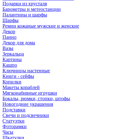
Подарки из хрусталя
Барометры и метеостанции
Палантины и шарфы
Шарфы
Ремни кожаные мужские и женские
Декор
Панно
Декор для дома
Вазы
Зеркальца
Картины
Кашпо
Ключницы настенные
Книги - сейфы
Копилки
Макеты кораблей
Мягконабивные игрушки
Бокалы, рюмки, стопки, штофы
Новогодние украшения
Подставки
Свечи и подсвечники
Статуэтки
Фоторамки
Часы
Шкатулки