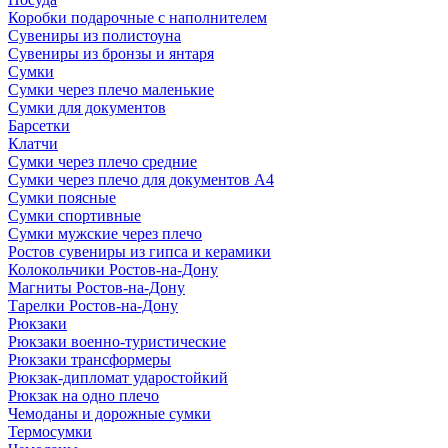
Коробки подарочные с наполнителем
Сувениры из полистоуна
Сувениры из бронзы и янтаря
Сумки
Сумки через плечо маленькие
Сумки для документов
Барсетки
Клатчи
Сумки через плечо средние
Сумки через плечо для документов А4
Сумки поясные
Сумки спортивные
Сумки мужские через плечо
Ростов сувениры из гипса и керамики
Колокольчики Ростов-на-Дону
Магниты Ростов-на-Дону
Тарелки Ростов-на-Дону
Рюкзаки
Рюкзаки военно-туристические
Рюкзаки трансформеры
Рюкзак-дипломат ударостойкий
Рюкзак на одно плечо
Чемоданы и дорожные сумки
Термосумки