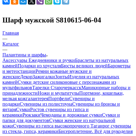
Шарф мужской S810615-06-04
Главная
—
Каталог
—
Палантины и шарфы
Аксессуары
Ежедневники и ручки
Браслеты из натуральных
камней
Подарки из хрусталя
Бюсты великих людей
Барометры
и метеостанции
Ремни кожаные мужские и
женские
Декор
Зажигалки
Зонты
Изделия из натуральных
камней
Сумки детские силиконовые с персонажами из
мультфильмов
Тарелки Старочеркасск
Маникюрные наборы и
принадлежности
Ножи и мультитулы
Портмоне, кошельки,
мелкая кожгалантерея
Портфели
Сувениры и
подарки
Сувениры из полистоуна
Сувениры из бронзы и
янтаря
Сумки
Ростов сувениры из гипса и
керамики
Рюкзаки
Чемоданы и дорожные сумки
Сумки и
папки для документов
Сумки женские из натуральной
кожи
Сувениры из гипса высокопрочного
Таганрог сувениры
из стекла, гипса, керамики
Бисероплетение. Всё для рукоделия