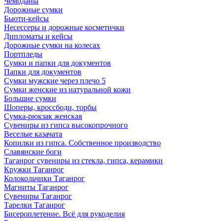
Чемоданы
Дорожные сумки
Бьюти-кейсы
Несессеры и дорожные косметички
Дипломаты и кейсы
Дорожные сумки на колесах
Портпледы
Сумки и папки для документов
Папки для документов
Сумки мужские через плечо 5
Сумки женские из натуральной кожи
Большие сумки
Шоперы, кроссбоди, торбы
Сумка-рюкзак женская
Сувениры из гипса высокопрочного
Веселые казачата
Копилки из гипса. Собственное производство
Славянские боги
Таганрог сувениры из стекла, гипса, керамики
Кружки Таганрог
Колокольчики Таганрог
Магниты Таганрог
Сувениры Таганрог
Тарелки Таганрог
Бисероплетение. Всё для рукоделия