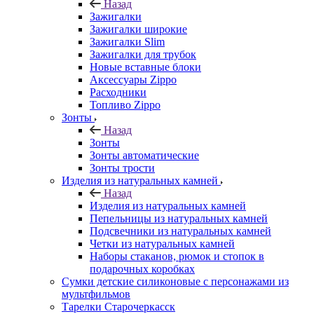
Назад
Зажигалки
Зажигалки широкие
Зажигалки Slim
Зажигалки для трубок
Новые вставные блоки
Аксессуары Zippo
Расходники
Топливо Zippo
Зонты
Назад
Зонты
Зонты автоматические
Зонты трости
Изделия из натуральных камней
Назад
Изделия из натуральных камней
Пепельницы из натуральных камней
Подсвечники из натуральных камней
Четки из натуральных камней
Наборы стаканов, рюмок и стопок в
подарочных коробках
Сумки детские силиконовые с персонажами из
мультфильмов
Тарелки Старочеркасск