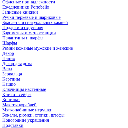
Офисные принадлежности
Ежедневники Portobello
Записные книжки
Ручки перьевые и шариковые
Браслеты из натуральных камней
Подарки из хрусталя
Барометры и метеостанции
Палантины и шарфы
Шарфы
Ремни кожаные мужские и женские
Декор
Панно
Декор для дома
Вазы
Зеркальца
Картины
Кашпо
Ключницы настенные
Книги - сейфы
Копилки
Макеты кораблей
Мягконабивные игрушки
Бокалы, рюмки, стопки, штофы
Новогодние украшения
Подставки