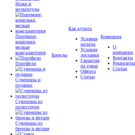
Ножи и
мультитулы
Как купить
Портмоне,
Компания
Условия
кошельки,
оплаты
О
мелкая
Условия
компании
кожгалантерея
Бренды
доставки
Контакты
Гарантия
Реквизиты
Портфели
на товар
Статьи
Оферта
Статьи
Сувениры и
подарки
Сувениры из
полистоуна
Сувениры из
бронзы и янтаря