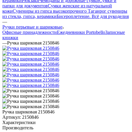
керамики
Рюкзаки
Чемоданы и дорожные сумки
Сумки и
папки для документов
Сумки женские из натуральной
кожи
Сувениры из гипса высокопрочного
Таганрог сувениры
из стекла, гипса, керамики
Бисероплетение. Всё для рукоделия
—
Ручки перьевые и шариковые
Офисные принадлежности
Ежедневники Portobello
Записные
книжки
—
Ручка шариковая 2150846
Ручка шариковая 2150846
Артикул:
2150846
Характеристики
Производитель