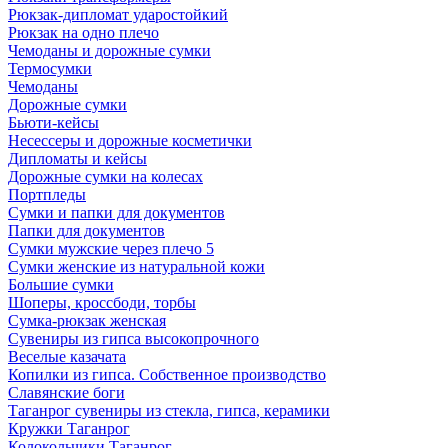
Рюкзак-дипломат ударостойкий
Рюкзак на одно плечо
Чемоданы и дорожные сумки
Термосумки
Чемоданы
Дорожные сумки
Бьюти-кейсы
Несессеры и дорожные косметички
Дипломаты и кейсы
Дорожные сумки на колесах
Портпледы
Сумки и папки для документов
Папки для документов
Сумки мужские через плечо 5
Сумки женские из натуральной кожи
Большие сумки
Шоперы, кроссбоди, торбы
Сумка-рюкзак женская
Сувениры из гипса высокопрочного
Веселые казачата
Копилки из гипса. Собственное производство
Славянские боги
Таганрог сувениры из стекла, гипса, керамики
Кружки Таганрог
Колокольчики Таганрог