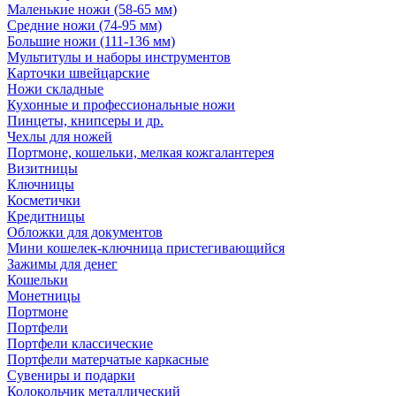
Маленькие ножи (58-65 мм)
Средние ножи (74-95 мм)
Большие ножи (111-136 мм)
Мультитулы и наборы инструментов
Карточки швейцарские
Ножи складные
Кухонные и профессиональные ножи
Пинцеты, книпсеры и др.
Чехлы для ножей
Портмоне, кошельки, мелкая кожгалантерея
Визитницы
Ключницы
Косметички
Кредитницы
Обложки для документов
Мини кошелек-ключница пристегивающийся
Зажимы для денег
Кошельки
Монетницы
Портмоне
Портфели
Портфели классические
Портфели матерчатые каркасные
Сувениры и подарки
Колокольчик металлический