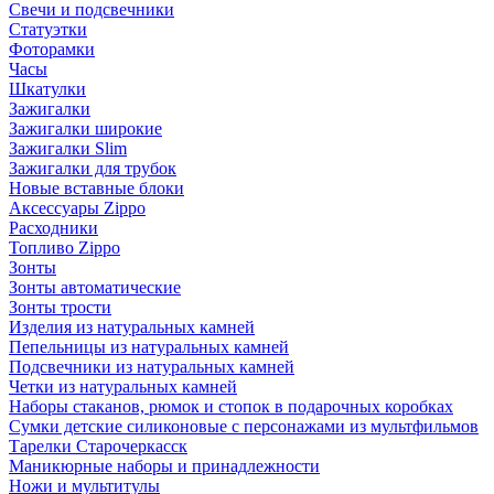
Свечи и подсвечники
Статуэтки
Фоторамки
Часы
Шкатулки
Зажигалки
Зажигалки широкие
Зажигалки Slim
Зажигалки для трубок
Новые вставные блоки
Аксессуары Zippo
Расходники
Топливо Zippo
Зонты
Зонты автоматические
Зонты трости
Изделия из натуральных камней
Пепельницы из натуральных камней
Подсвечники из натуральных камней
Четки из натуральных камней
Наборы стаканов, рюмок и стопок в подарочных коробках
Сумки детские силиконовые с персонажами из мультфильмов
Тарелки Старочеркасск
Маникюрные наборы и принадлежности
Ножи и мультитулы