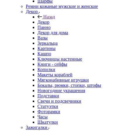
Шарфы
Ремни кожаные мужские и женские
Декор
Назад
Декор
Панно
Декор для дома
Вазы
Зеркальца
Картины
Кашпо
Ключницы настенные
Книги - сейфы
Копилки
Макеты кораблей
Мягконабивные игрушки
Бокалы, рюмки, стопки, штофы
Новогодние украшения
Подставки
Свечи и подсвечники
Статуэтки
Фоторамки
Часы
Шкатулки
Зажигалки