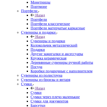
Монетницы
Портмоне
Портфели
Назад
Портфели
Портфели классические
Портфели матерчатые каркасные
Сувениры и подарки
Назад
Сувениры и подарки
Колокольчик металлический
Подарки
Другие зажигалки и аксессуары
Кружка керамическая
Деревянные сувениры ручной работы
Посуда
Коробки подарочные с наполнителем
Сувениры из полистоуна
Сувениры из бронзы и янтаря
Сумки
Назад
Сумки
Сумки через плечо маленькие
Сумки для документов
Барсетки