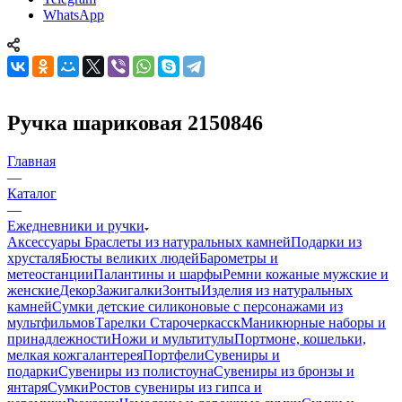
WhatsApp
Ручка шариковая 2150846
Главная
—
Каталог
—
Ежедневники и ручки
Аксессуары
Браслеты из натуральных камней
Подарки из
хрусталя
Бюсты великих людей
Барометры и
метеостанции
Палантины и шарфы
Ремни кожаные мужские и
женские
Декор
Зажигалки
Зонты
Изделия из натуральных
камней
Сумки детские силиконовые с персонажами из
мультфильмов
Тарелки Старочеркасск
Маникюрные наборы и
принадлежности
Ножи и мультитулы
Портмоне, кошельки,
мелкая кожгалантерея
Портфели
Сувениры и
подарки
Сувениры из полистоуна
Сувениры из бронзы и
янтаря
Сумки
Ростов сувениры из гипса и