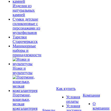
Изделия из
натуральных
камней
Сумки детские
силиконовые с
персонажами из
мультфильмов
Тарелки
Старочеркасск
Маникюрные
наборы и
принадлежности
Ножи и
мультитулы
Как купить
Портмоне,
Компания
Условия
кошельки,
оплаты
О
мелкая
Условия
компании
кожгалантерея
Бренды
доставки