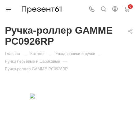
0
Ручка-роллер GAMME
PC0926RP
—
—
—
Главная
Каталог
Ежедневники и ручки
—
Ручки перьевые и шариковые
Ручка-роллер GAMME PC0926RP