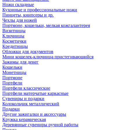
Ножи складные
Кухонные и профессиональные ножи
Пинцеты, книпсеры и др.
Чехлы для ножей
Портмоне, кошельки, мелкая кожгалантерея
Визитницы
Ключницы
Косметички
Кредитницы
Обложки для документов
Мини кошелек-ключница пристегивающийся
Зажимы для денег
Кошельки
Монетницы
Портмоне
Портфели
Портфели классические
Портфели матерчатые каркасные
Сувениры и подарки
Колокольчик металлический
Подарки
Другие зажигалки и аксессуары
Кружка керамическая
Деревянные сувениры ручной работы
Посуда