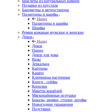
Браслеты из натуральных камней
Подарки из хрусталя
Барометры и метеостанции
Палантины и шарфы
Назад
Палантины и шарфы
Шарфы
Ремни кожаные мужские и женские
Декор
Назад
Декор
Панно
Декор для дома
Вазы
Зеркальца
Картины
Кашпо
Ключницы настенные
Книги - сейфы
Копилки
Макеты кораблей
Мягконабивные игрушки
Бокалы, рюмки, стопки, штофы
Новогодние украшения
Подставки