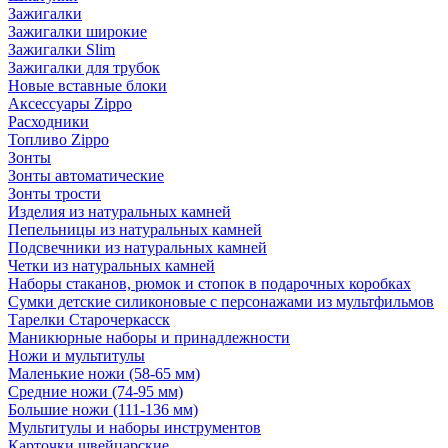
Зажигалки
Зажигалки широкие
Зажигалки Slim
Зажигалки для трубок
Новые вставные блоки
Аксессуары Zippo
Расходники
Топливо Zippo
Зонты
Зонты автоматические
Зонты трости
Изделия из натуральных камней
Пепельницы из натуральных камней
Подсвечники из натуральных камней
Четки из натуральных камней
Наборы стаканов, рюмок и стопок в подарочных коробках
Сумки детские силиконовые с персонажами из мультфильмов
Тарелки Старочеркасск
Маникюрные наборы и принадлежности
Ножи и мультитулы
Маленькие ножи (58-65 мм)
Средние ножи (74-95 мм)
Большие ножи (111-136 мм)
Мультитулы и наборы инструментов
Карточки швейцарские