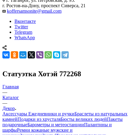
г. Таганрог, ул. Петровская, д. 95.
г. Ростов-на-Дону, проспект Сиверса, 21
koffersamsonite@gmail.com
Вконтакте
Twitter
Telegram
WhatsApp
Статуэтка Хотэй 772268
Главная
—
Каталог
—
Декор
Аксессуары
Ежедневники и ручки
Браслеты из натуральных
камней
Подарки из хрусталя
Бюсты великих людей
Пакеты
подарочные
Барометры и метеостанции
Палантины и
шарфы
Ремни кожаные мужские и