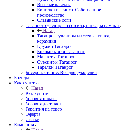
Веселые казачата
Копилки из гипса. Собственное
производство
Славянские боги
Таганрог сувениры из стекла, гипса, керамики
Назад
Таганрог сувениры из стекла, гипса,
керамики
Кружки Таганрог
Колокольчики Таганрог
Магниты Таганрог
Сувениры Таганрог
Тарелки Таганрог
Бисероплетение. Всё для рукоделия
Бренды
Как купить
Назад
Как купить
Условия оплаты
Условия доставки
Гарантия на товар
Оферта
Статьи
Компания
Назад