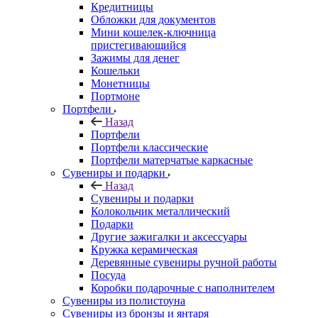
Кредитницы
Обложки для документов
Мини кошелек-ключница
пристегивающийся
Зажимы для денег
Кошельки
Монетницы
Портмоне
Портфели
Назад
Портфели
Портфели классические
Портфели матерчатые каркасные
Сувениры и подарки
Назад
Сувениры и подарки
Колокольчик металлический
Подарки
Другие зажигалки и аксессуары
Кружка керамическая
Деревянные сувениры ручной работы
Посуда
Коробки подарочные с наполнителем
Сувениры из полистоуна
Сувениры из бронзы и янтаря