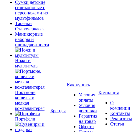
Сумки детские
силиконовые с
персонажами из
мультфильмов
Тарелки
Старочеркасск
Маникюрные
наборы и
принадлежности
Ножи и
мультитулы
Как купить
Портмоне,
Компания
Условия
кошельки,
оплаты
О
мелкая
Условия
компании
кожгалантерея
Бренды
доставки
Контакты
Гарантия
Реквизиты
Портфели
на товар
Статьи
Оферта
Статьи