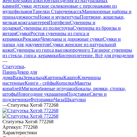
женские
Зажигалки
Зонты
Изделия из натуральных
камней
Сумки детские силиконовые с персонажами из
мультфильмов
Тарелки Старочеркасск
Маникюрные наборы и
принадлежности
Ножи и мультитулы
Портмоне, кошельки,
мелкая кожгалантерея
Портфели
Сувениры и
подарки
Сувениры из полистоуна
Сувениры из бронзы и
янтаря
Сумки
Ростов сувениры из гипса и
керамики
Рюкзаки
Чемоданы и дорожные сумки
Сумки и
папки для документов
Сумки женские из натуральной
кожи
Сувениры из гипса высокопрочного
Таганрог сувениры
из стекла, гипса, керамики
Бисероплетение. Всё для рукоделия
—
Статуэтки
Панно
Декор для
дома
Вазы
Зеркальца
Картины
Кашпо
Ключницы
настенные
Книги - сейфы
Копилки
Макеты
кораблей
Мягконабивные игрушки
Бокалы, рюмки, стопки,
штофы
Новогодние украшения
Подставки
Свечи и
подсвечники
Фоторамки
Часы
Шкатулки
—
Статуэтка Хотэй 772268
Статуэтка Хотэй 772268
Артикул:
772268
Характеристики