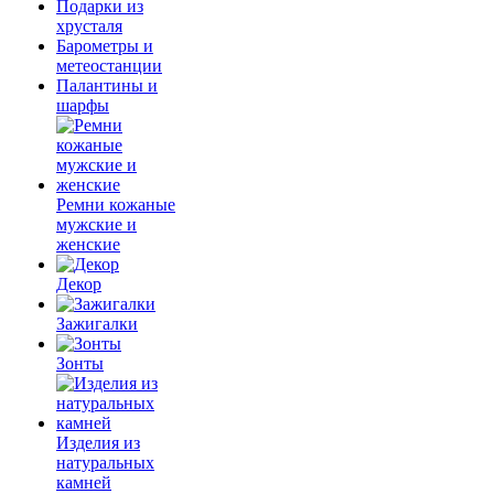
Подарки из
хрусталя
Барометры и
метеостанции
Палантины и
шарфы
Ремни кожаные
мужские и
женские
Декор
Зажигалки
Зонты
Изделия из
натуральных
камней