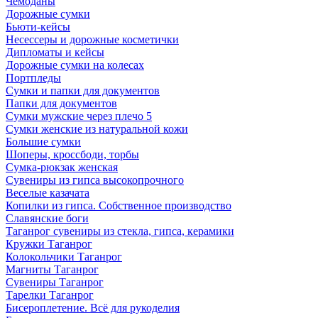
Чемоданы
Дорожные сумки
Бьюти-кейсы
Несессеры и дорожные косметички
Дипломаты и кейсы
Дорожные сумки на колесах
Портпледы
Сумки и папки для документов
Папки для документов
Сумки мужские через плечо 5
Сумки женские из натуральной кожи
Большие сумки
Шоперы, кроссбоди, торбы
Сумка-рюкзак женская
Сувениры из гипса высокопрочного
Веселые казачата
Копилки из гипса. Собственное производство
Славянские боги
Таганрог сувениры из стекла, гипса, керамики
Кружки Таганрог
Колокольчики Таганрог
Магниты Таганрог
Сувениры Таганрог
Тарелки Таганрог
Бисероплетение. Всё для рукоделия