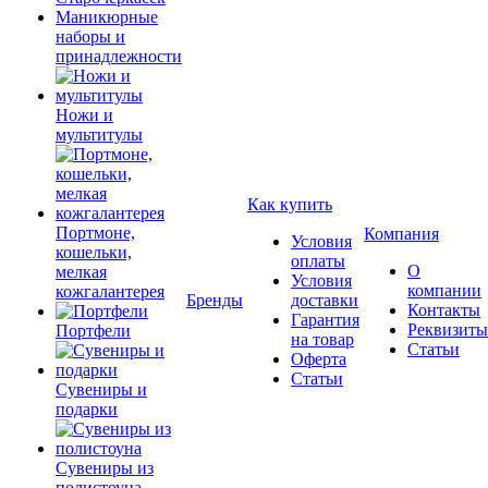
Маникюрные
наборы и
принадлежности
Ножи и
мультитулы
Как купить
Портмоне,
Компания
Условия
кошельки,
оплаты
О
мелкая
Условия
компании
кожгалантерея
Бренды
доставки
Контакты
Гарантия
Реквизиты
Портфели
на товар
Статьи
Оферта
Статьи
Сувениры и
подарки
Сувениры из
полистоуна