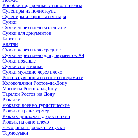
Коробки подарочные с наполнителем
Сувениры из полистоуна
Сувениры из бронзы и янтаря
Сумки
Сумки через плечо маленькие
Сумки для документов
Барсетки
Клатчи
Сумки через плечо средние
Сумки через плечо для документов А4
Сумки поясные
Сумки спортивные
Сумки мужские через плечо
Ростов сувениры из гипса и керамики
Колокольчики Ростов-на-Дону
Магниты Ростов-на-Дону
Тарелки Ростов-на-Дону
Рюкзаки
Рюкзаки военно-туристические
Рюкзаки трансформеры
Рюкзак-дипломат ударостойкий
Рюкзак на одно плечо
Чемоданы и дорожные сумки
Термосумки