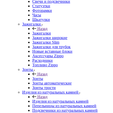
Свечи и подсвечники
Статуэтки
Фоторамки
Часы
Шкатулки
Зажигалки
Назад
Зажигалки
Зажигалки широкие
Зажигалки Slim
Зажигалки для трубок
Новые вставные блоки
Аксессуары Zippo
Расходники
Топливо Zippo
Зонты
Назад
Зонты
Зонты автоматические
Зонты трости
Изделия из натуральных камней
Назад
Изделия из натуральных камней
Пепельницы из натуральных камней
Подсвечники из натуральных камней