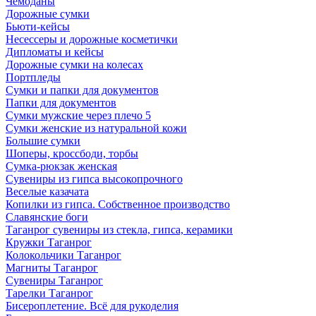
Чемоданы
Дорожные сумки
Бьюти-кейсы
Несессеры и дорожные косметички
Дипломаты и кейсы
Дорожные сумки на колесах
Портпледы
Сумки и папки для документов
Папки для документов
Сумки мужские через плечо 5
Сумки женские из натуральной кожи
Большие сумки
Шоперы, кроссбоди, торбы
Сумка-рюкзак женская
Сувениры из гипса высокопрочного
Веселые казачата
Копилки из гипса. Собственное производство
Славянские боги
Таганрог сувениры из стекла, гипса, керамики
Кружки Таганрог
Колокольчики Таганрог
Магниты Таганрог
Сувениры Таганрог
Тарелки Таганрог
Бисероплетение. Всё для рукоделия