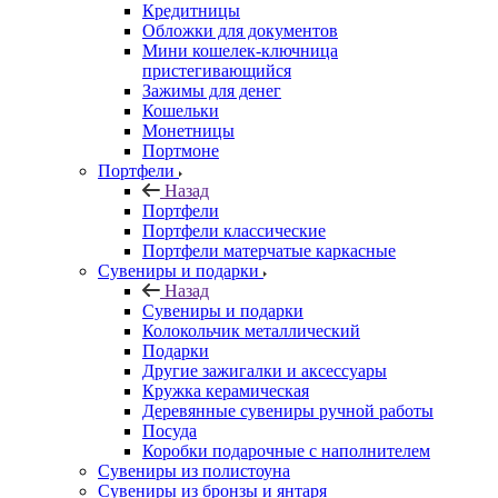
Кредитницы
Обложки для документов
Мини кошелек-ключница
пристегивающийся
Зажимы для денег
Кошельки
Монетницы
Портмоне
Портфели
Назад
Портфели
Портфели классические
Портфели матерчатые каркасные
Сувениры и подарки
Назад
Сувениры и подарки
Колокольчик металлический
Подарки
Другие зажигалки и аксессуары
Кружка керамическая
Деревянные сувениры ручной работы
Посуда
Коробки подарочные с наполнителем
Сувениры из полистоуна
Сувениры из бронзы и янтаря