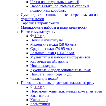
Четки из натуральных камней
Наборы стаканов, рюмок и стопок в
подарочных коробках
Сумки детские силиконовые с персонажами из
мультфильмов
Тарелки Старочеркасск
Маникюрные наборы и принадлежности
Ножи и мультитулы
Назад
Ножи и мультитулы
Маленькие ножи (58-65 мм)
Средние ножи (74-95 мм)
Большие ножи (111-136 мм)
Мультитулы и наборы инструментов
Карточки швейцарские
Ножи складные
Кухонные и профессиональные ножи
Пинцеты, книпсеры и др.
Чехлы для ножей
Портмоне, кошельки, мелкая кожгалантерея
Назад
Портмоне, кошельки, мелкая кожгалантерея
Визитницы
Ключницы
Косметички