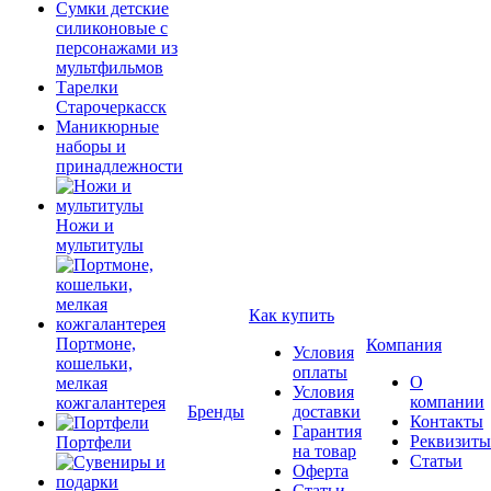
Сумки детские
силиконовые с
персонажами из
мультфильмов
Тарелки
Старочеркасск
Маникюрные
наборы и
принадлежности
Ножи и
мультитулы
Как купить
Портмоне,
Компания
Условия
кошельки,
оплаты
О
мелкая
Условия
компании
кожгалантерея
Бренды
доставки
Контакты
Гарантия
Реквизиты
Портфели
на товар
Статьи
Оферта
Статьи