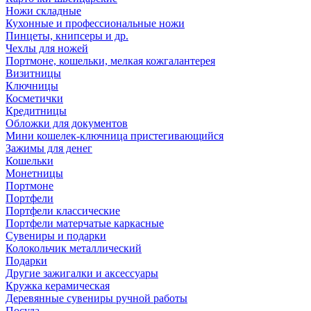
Ножи складные
Кухонные и профессиональные ножи
Пинцеты, книпсеры и др.
Чехлы для ножей
Портмоне, кошельки, мелкая кожгалантерея
Визитницы
Ключницы
Косметички
Кредитницы
Обложки для документов
Мини кошелек-ключница пристегивающийся
Зажимы для денег
Кошельки
Монетницы
Портмоне
Портфели
Портфели классические
Портфели матерчатые каркасные
Сувениры и подарки
Колокольчик металлический
Подарки
Другие зажигалки и аксессуары
Кружка керамическая
Деревянные сувениры ручной работы
Посуда