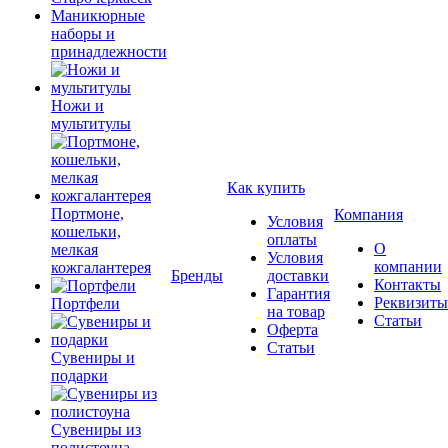
Маникюрные
наборы и
принадлежности
Ножи и
мультитулы
Как купить
Портмоне,
Компания
Условия
кошельки,
оплаты
О
мелкая
Условия
компании
кожгалантерея
Бренды
доставки
Контакты
Гарантия
Реквизиты
Портфели
на товар
Статьи
Оферта
Статьи
Сувениры и
подарки
Сувениры из
полистоуна