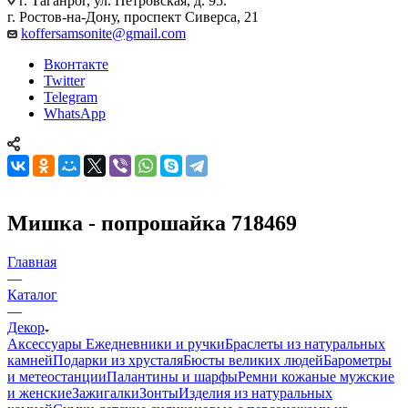
г. Таганрог, ул. Петровская, д. 95.
г. Ростов-на-Дону, проспект Сиверса, 21
koffersamsonite@gmail.com
Вконтакте
Twitter
Telegram
WhatsApp
Мишка - попрошайка 718469
Главная
—
Каталог
—
Декор
Аксессуары
Ежедневники и ручки
Браслеты из натуральных
камней
Подарки из хрусталя
Бюсты великих людей
Барометры
и метеостанции
Палантины и шарфы
Ремни кожаные мужские
и женские
Зажигалки
Зонты
Изделия из натуральных