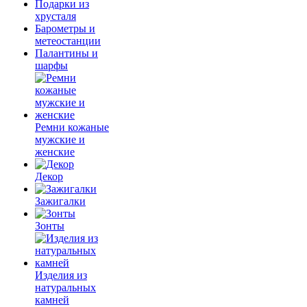
Подарки из
хрусталя
Барометры и
метеостанции
Палантины и
шарфы
Ремни кожаные
мужские и
женские
Декор
Зажигалки
Зонты
Изделия из
натуральных
камней