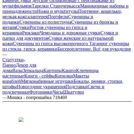
камней
Сумки детские силиконовые с персонажами из
мультфильмов
Тарелки Старочеркасск
Маникюрные наборы и
принадлежности
Ножи и мультитулы
Портмоне, кошельки,
мелкая кожгалантерея
Портфели
Сувениры и
подарки
Сувениры из полистоуна
Сувениры из бронзы и
янтаря
Сумки
Ростов сувениры из гипса и
керамики
Рюкзаки
Чемоданы и дорожные сумки
Сумки и
папки для документов
Сумки женские из натуральной
кожи
Сувениры из гипса высокопрочного
Таганрог сувениры
из стекла, гипса, керамики
Бисероплетение. Всё для рукоделия
—
Статуэтки
Панно
Декор для
дома
Вазы
Зеркальца
Картины
Кашпо
Ключницы
настенные
Книги - сейфы
Копилки
Макеты
кораблей
Мягконабивные игрушки
Бокалы, рюмки, стопки,
штофы
Новогодние украшения
Подставки
Свечи и
подсвечники
Фоторамки
Часы
Шкатулки
—
Мишка - попрошайка 718469