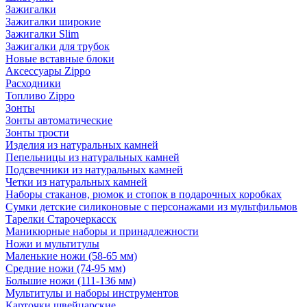
Зажигалки
Зажигалки широкие
Зажигалки Slim
Зажигалки для трубок
Новые вставные блоки
Аксессуары Zippo
Расходники
Топливо Zippo
Зонты
Зонты автоматические
Зонты трости
Изделия из натуральных камней
Пепельницы из натуральных камней
Подсвечники из натуральных камней
Четки из натуральных камней
Наборы стаканов, рюмок и стопок в подарочных коробках
Сумки детские силиконовые с персонажами из мультфильмов
Тарелки Старочеркасск
Маникюрные наборы и принадлежности
Ножи и мультитулы
Маленькие ножи (58-65 мм)
Средние ножи (74-95 мм)
Большие ножи (111-136 мм)
Мультитулы и наборы инструментов
Карточки швейцарские