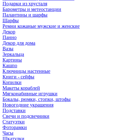
Подарки из хрусталя
Барометры и метеостанции
Палантины и шарфы
Шарфы
Ремни кожаные мужские и женские
Декор
Панно
Декор для дома
Вазы
Зеркальца
Картины
Кашпо
Ключницы настенные
Книги - сейфы
Копилки
Макеты кораблей
Мягконабивные игрушки
Бокалы, рюмки, стопки, штофы
Новогодние украшения
Подставки
Свечи и подсвечники
Статуэтки
Фоторамки
Часы
Шкатулки