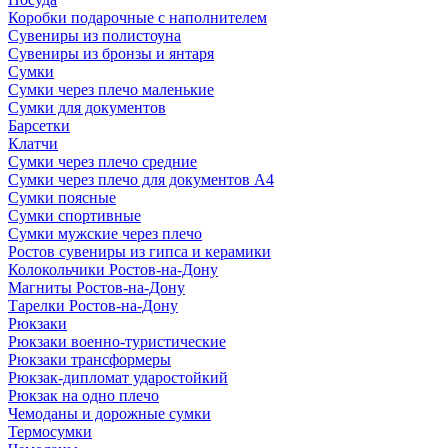
Коробки подарочные с наполнителем
Сувениры из полистоуна
Сувениры из бронзы и янтаря
Сумки
Сумки через плечо маленькие
Сумки для документов
Барсетки
Клатчи
Сумки через плечо средние
Сумки через плечо для документов А4
Сумки поясные
Сумки спортивные
Сумки мужские через плечо
Ростов сувениры из гипса и керамики
Колокольчики Ростов-на-Дону
Магниты Ростов-на-Дону
Тарелки Ростов-на-Дону
Рюкзаки
Рюкзаки военно-туристические
Рюкзаки трансформеры
Рюкзак-дипломат ударостойкий
Рюкзак на одно плечо
Чемоданы и дорожные сумки
Термосумки