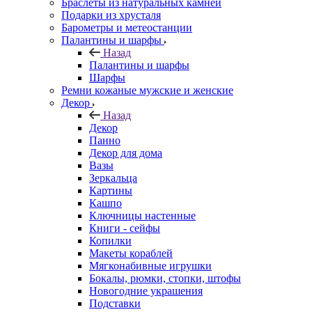
Браслеты из натуральных камней
Подарки из хрусталя
Барометры и метеостанции
Палантины и шарфы
Назад
Палантины и шарфы
Шарфы
Ремни кожаные мужские и женские
Декор
Назад
Декор
Панно
Декор для дома
Вазы
Зеркальца
Картины
Кашпо
Ключницы настенные
Книги - сейфы
Копилки
Макеты кораблей
Мягконабивные игрушки
Бокалы, рюмки, стопки, штофы
Новогодние украшения
Подставки