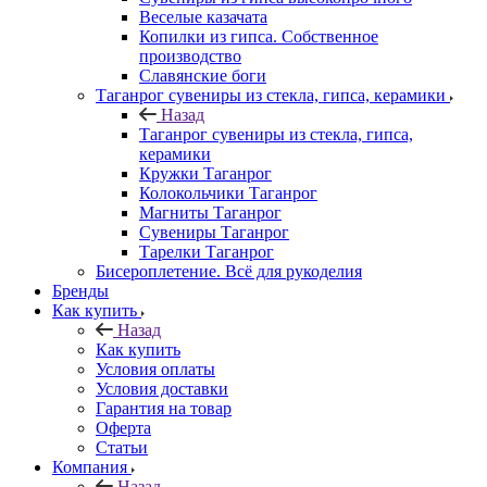
Веселые казачата
Копилки из гипса. Собственное
производство
Славянские боги
Таганрог сувениры из стекла, гипса, керамики
Назад
Таганрог сувениры из стекла, гипса,
керамики
Кружки Таганрог
Колокольчики Таганрог
Магниты Таганрог
Сувениры Таганрог
Тарелки Таганрог
Бисероплетение. Всё для рукоделия
Бренды
Как купить
Назад
Как купить
Условия оплаты
Условия доставки
Гарантия на товар
Оферта
Статьи
Компания
Назад