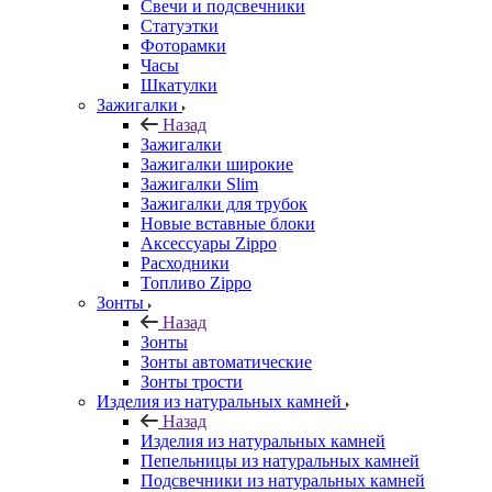
Свечи и подсвечники
Статуэтки
Фоторамки
Часы
Шкатулки
Зажигалки
Назад
Зажигалки
Зажигалки широкие
Зажигалки Slim
Зажигалки для трубок
Новые вставные блоки
Аксессуары Zippo
Расходники
Топливо Zippo
Зонты
Назад
Зонты
Зонты автоматические
Зонты трости
Изделия из натуральных камней
Назад
Изделия из натуральных камней
Пепельницы из натуральных камней
Подсвечники из натуральных камней