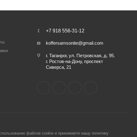
+7 918 556-31-12
аты
koffersamsonite@gmail.com
авки
г. Таганрог, ул. Петровская, д. 95.
г. Ростов-на-Дону, проспект
Сиверса, 21
использование файлов cookie и принимаете нашу политику