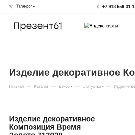
Таганрог
+7 918 556-31-1
Изделие декоративное К
—
—
—
—
Главная
Каталог
Декор
Статуэтки
Изделие де
Изделие декоративное
Композиция Время
Золото 713028