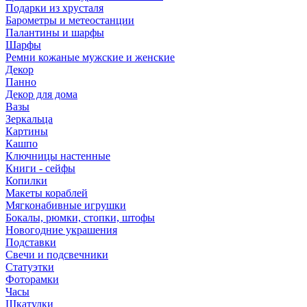
Подарки из хрусталя
Барометры и метеостанции
Палантины и шарфы
Шарфы
Ремни кожаные мужские и женские
Декор
Панно
Декор для дома
Вазы
Зеркальца
Картины
Кашпо
Ключницы настенные
Книги - сейфы
Копилки
Макеты кораблей
Мягконабивные игрушки
Бокалы, рюмки, стопки, штофы
Новогодние украшения
Подставки
Свечи и подсвечники
Статуэтки
Фоторамки
Часы
Шкатулки