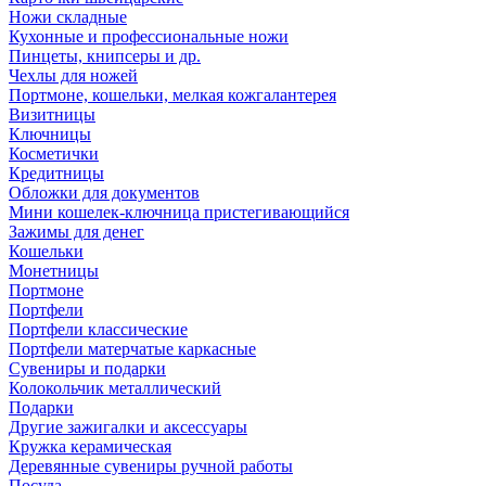
Ножи складные
Кухонные и профессиональные ножи
Пинцеты, книпсеры и др.
Чехлы для ножей
Портмоне, кошельки, мелкая кожгалантерея
Визитницы
Ключницы
Косметички
Кредитницы
Обложки для документов
Мини кошелек-ключница пристегивающийся
Зажимы для денег
Кошельки
Монетницы
Портмоне
Портфели
Портфели классические
Портфели матерчатые каркасные
Сувениры и подарки
Колокольчик металлический
Подарки
Другие зажигалки и аксессуары
Кружка керамическая
Деревянные сувениры ручной работы
Посуда