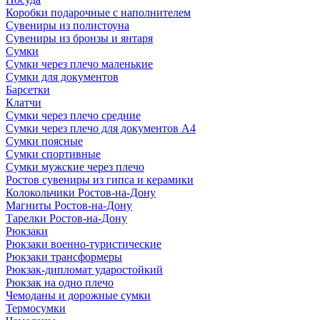
Коробки подарочные с наполнителем
Сувениры из полистоуна
Сувениры из бронзы и янтаря
Сумки
Сумки через плечо маленькие
Сумки для документов
Барсетки
Клатчи
Сумки через плечо средние
Сумки через плечо для документов А4
Сумки поясные
Сумки спортивные
Сумки мужские через плечо
Ростов сувениры из гипса и керамики
Колокольчики Ростов-на-Дону
Магниты Ростов-на-Дону
Тарелки Ростов-на-Дону
Рюкзаки
Рюкзаки военно-туристические
Рюкзаки трансформеры
Рюкзак-дипломат ударостойкий
Рюкзак на одно плечо
Чемоданы и дорожные сумки
Термосумки