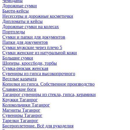
Чемоданы
Дорожные сумки
Бьюти-кейсы
Несессеры и дорожные косметички
Дипломаты и кейсы
Дорожные сумки на колесах
Портпледы
Сумки и папки для документов
Папки для документов
Сумки мужские через плечо 5
Сумки женские из натуральной кожи
Большие сумки
Шоперы, кроссбоди, торбы
Сумка-рюкзак женская
Сувениры из гипса высокопрочного
Веселые казачата
Копилки из гипса. Собственное производство
Славянские боги
Таганрог сувениры из стекла, гипса, керамики
Кружки Таганрог
Колокольчики Таганрог
Магниты Таганрог
Сувениры Таганрог
Тарелки Таганрог
Бисероплетение. Всё для рукоделия