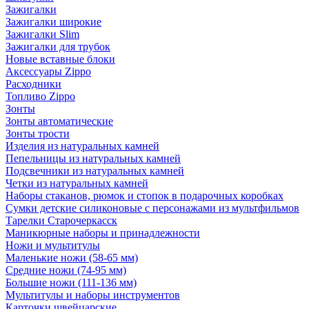
Зажигалки
Зажигалки широкие
Зажигалки Slim
Зажигалки для трубок
Новые вставные блоки
Аксессуары Zippo
Расходники
Топливо Zippo
Зонты
Зонты автоматические
Зонты трости
Изделия из натуральных камней
Пепельницы из натуральных камней
Подсвечники из натуральных камней
Четки из натуральных камней
Наборы стаканов, рюмок и стопок в подарочных коробках
Сумки детские силиконовые с персонажами из мультфильмов
Тарелки Старочеркасск
Маникюрные наборы и принадлежности
Ножи и мультитулы
Маленькие ножи (58-65 мм)
Средние ножи (74-95 мм)
Большие ножи (111-136 мм)
Мультитулы и наборы инструментов
Карточки швейцарские