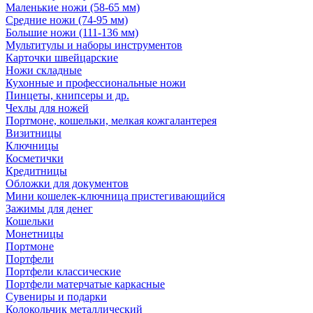
Маленькие ножи (58-65 мм)
Средние ножи (74-95 мм)
Большие ножи (111-136 мм)
Мультитулы и наборы инструментов
Карточки швейцарские
Ножи складные
Кухонные и профессиональные ножи
Пинцеты, книпсеры и др.
Чехлы для ножей
Портмоне, кошельки, мелкая кожгалантерея
Визитницы
Ключницы
Косметички
Кредитницы
Обложки для документов
Мини кошелек-ключница пристегивающийся
Зажимы для денег
Кошельки
Монетницы
Портмоне
Портфели
Портфели классические
Портфели матерчатые каркасные
Сувениры и подарки
Колокольчик металлический