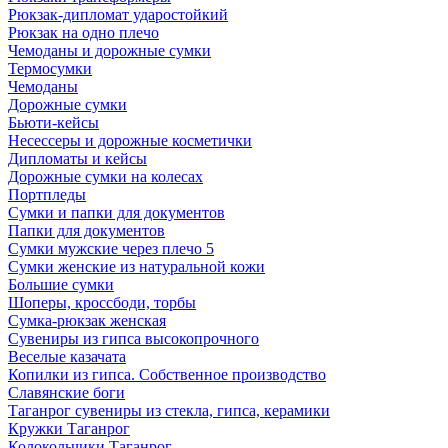
Рюкзак-дипломат ударостойкий
Рюкзак на одно плечо
Чемоданы и дорожные сумки
Термосумки
Чемоданы
Дорожные сумки
Бьюти-кейсы
Несессеры и дорожные косметички
Дипломаты и кейсы
Дорожные сумки на колесах
Портпледы
Сумки и папки для документов
Папки для документов
Сумки мужские через плечо 5
Сумки женские из натуральной кожи
Большие сумки
Шоперы, кроссбоди, торбы
Сумка-рюкзак женская
Сувениры из гипса высокопрочного
Веселые казачата
Копилки из гипса. Собственное производство
Славянские боги
Таганрог сувениры из стекла, гипса, керамики
Кружки Таганрог
Колокольчики Таганрог