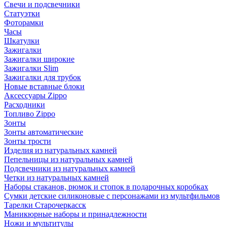
Свечи и подсвечники
Статуэтки
Фоторамки
Часы
Шкатулки
Зажигалки
Зажигалки широкие
Зажигалки Slim
Зажигалки для трубок
Новые вставные блоки
Аксессуары Zippo
Расходники
Топливо Zippo
Зонты
Зонты автоматические
Зонты трости
Изделия из натуральных камней
Пепельницы из натуральных камней
Подсвечники из натуральных камней
Четки из натуральных камней
Наборы стаканов, рюмок и стопок в подарочных коробках
Сумки детские силиконовые с персонажами из мультфильмов
Тарелки Старочеркасск
Маникюрные наборы и принадлежности
Ножи и мультитулы