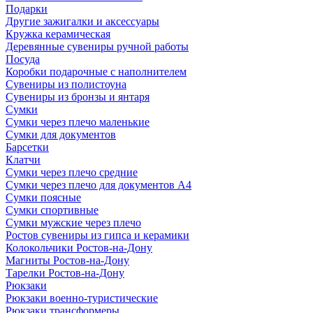
Подарки
Другие зажигалки и аксессуары
Кружка керамическая
Деревянные сувениры ручной работы
Посуда
Коробки подарочные с наполнителем
Сувениры из полистоуна
Сувениры из бронзы и янтаря
Сумки
Сумки через плечо маленькие
Сумки для документов
Барсетки
Клатчи
Сумки через плечо средние
Сумки через плечо для документов А4
Сумки поясные
Сумки спортивные
Сумки мужские через плечо
Ростов сувениры из гипса и керамики
Колокольчики Ростов-на-Дону
Магниты Ростов-на-Дону
Тарелки Ростов-на-Дону
Рюкзаки
Рюкзаки военно-туристические
Рюкзаки трансформеры