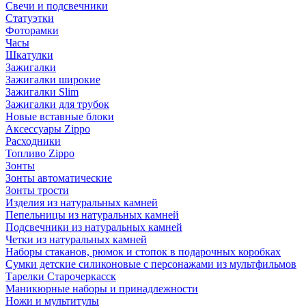
Свечи и подсвечники
Статуэтки
Фоторамки
Часы
Шкатулки
Зажигалки
Зажигалки широкие
Зажигалки Slim
Зажигалки для трубок
Новые вставные блоки
Аксессуары Zippo
Расходники
Топливо Zippo
Зонты
Зонты автоматические
Зонты трости
Изделия из натуральных камней
Пепельницы из натуральных камней
Подсвечники из натуральных камней
Четки из натуральных камней
Наборы стаканов, рюмок и стопок в подарочных коробках
Сумки детские силиконовые с персонажами из мультфильмов
Тарелки Старочеркасск
Маникюрные наборы и принадлежности
Ножи и мультитулы