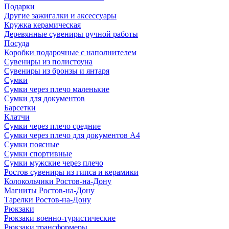
Подарки
Другие зажигалки и аксессуары
Кружка керамическая
Деревянные сувениры ручной работы
Посуда
Коробки подарочные с наполнителем
Сувениры из полистоуна
Сувениры из бронзы и янтаря
Сумки
Сумки через плечо маленькие
Сумки для документов
Барсетки
Клатчи
Сумки через плечо средние
Сумки через плечо для документов А4
Сумки поясные
Сумки спортивные
Сумки мужские через плечо
Ростов сувениры из гипса и керамики
Колокольчики Ростов-на-Дону
Магниты Ростов-на-Дону
Тарелки Ростов-на-Дону
Рюкзаки
Рюкзаки военно-туристические
Рюкзаки трансформеры