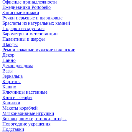
Офисные принадлежности
Ежедневники Portobello
Записные книжки
Ручки перьевые и шариковые
Браслеты из натуральных камней
Подарки из хрусталя
Барометры и метеостанции
Палантины и шарфы
Шарфы
Ремни кожаные мужские и женские
Декор
Панно
Декор для дома
Вазы
Зеркальца
Картины
Кашпо
Ключницы настенные
Книги - сейфы
Копилки
Макеты кораблей
Мягконабивные игрушки
Бокалы, рюмки, стопки, штофы
Новогодние украшения
Подставки