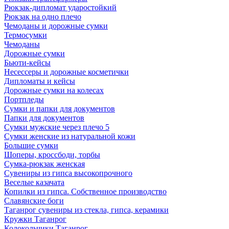
Рюкзак-дипломат ударостойкий
Рюкзак на одно плечо
Чемоданы и дорожные сумки
Термосумки
Чемоданы
Дорожные сумки
Бьюти-кейсы
Несессеры и дорожные косметички
Дипломаты и кейсы
Дорожные сумки на колесах
Портпледы
Сумки и папки для документов
Папки для документов
Сумки мужские через плечо 5
Сумки женские из натуральной кожи
Большие сумки
Шоперы, кроссбоди, торбы
Сумка-рюкзак женская
Сувениры из гипса высокопрочного
Веселые казачата
Копилки из гипса. Собственное производство
Славянские боги
Таганрог сувениры из стекла, гипса, керамики
Кружки Таганрог
Колокольчики Таганрог