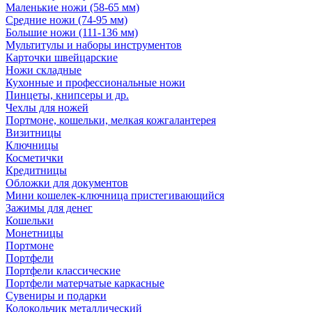
Маленькие ножи (58-65 мм)
Средние ножи (74-95 мм)
Большие ножи (111-136 мм)
Мультитулы и наборы инструментов
Карточки швейцарские
Ножи складные
Кухонные и профессиональные ножи
Пинцеты, книпсеры и др.
Чехлы для ножей
Портмоне, кошельки, мелкая кожгалантерея
Визитницы
Ключницы
Косметички
Кредитницы
Обложки для документов
Мини кошелек-ключница пристегивающийся
Зажимы для денег
Кошельки
Монетницы
Портмоне
Портфели
Портфели классические
Портфели матерчатые каркасные
Сувениры и подарки
Колокольчик металлический