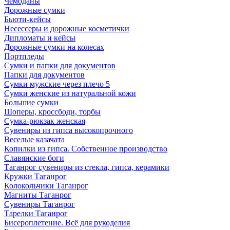
Чемоданы
Дорожные сумки
Бьюти-кейсы
Несессеры и дорожные косметички
Дипломаты и кейсы
Дорожные сумки на колесах
Портпледы
Сумки и папки для документов
Папки для документов
Сумки мужские через плечо 5
Сумки женские из натуральной кожи
Большие сумки
Шоперы, кроссбоди, торбы
Сумка-рюкзак женская
Сувениры из гипса высокопрочного
Веселые казачата
Копилки из гипса. Собственное производство
Славянские боги
Таганрог сувениры из стекла, гипса, керамики
Кружки Таганрог
Колокольчики Таганрог
Магниты Таганрог
Сувениры Таганрог
Тарелки Таганрог
Бисероплетение. Всё для рукоделия