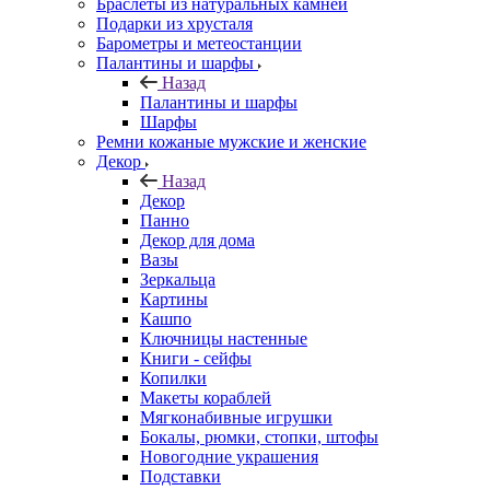
Браслеты из натуральных камней
Подарки из хрусталя
Барометры и метеостанции
Палантины и шарфы
Назад
Палантины и шарфы
Шарфы
Ремни кожаные мужские и женские
Декор
Назад
Декор
Панно
Декор для дома
Вазы
Зеркальца
Картины
Кашпо
Ключницы настенные
Книги - сейфы
Копилки
Макеты кораблей
Мягконабивные игрушки
Бокалы, рюмки, стопки, штофы
Новогодние украшения
Подставки