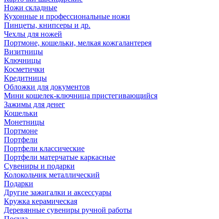
Ножи складные
Кухонные и профессиональные ножи
Пинцеты, книпсеры и др.
Чехлы для ножей
Портмоне, кошельки, мелкая кожгалантерея
Визитницы
Ключницы
Косметички
Кредитницы
Обложки для документов
Мини кошелек-ключница пристегивающийся
Зажимы для денег
Кошельки
Монетницы
Портмоне
Портфели
Портфели классические
Портфели матерчатые каркасные
Сувениры и подарки
Колокольчик металлический
Подарки
Другие зажигалки и аксессуары
Кружка керамическая
Деревянные сувениры ручной работы
Посуда