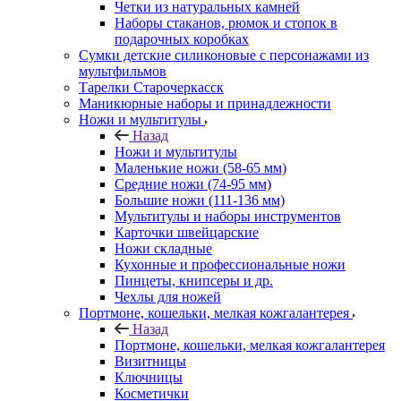
Четки из натуральных камней
Наборы стаканов, рюмок и стопок в
подарочных коробках
Сумки детские силиконовые с персонажами из
мультфильмов
Тарелки Старочеркасск
Маникюрные наборы и принадлежности
Ножи и мультитулы
Назад
Ножи и мультитулы
Маленькие ножи (58-65 мм)
Средние ножи (74-95 мм)
Большие ножи (111-136 мм)
Мультитулы и наборы инструментов
Карточки швейцарские
Ножи складные
Кухонные и профессиональные ножи
Пинцеты, книпсеры и др.
Чехлы для ножей
Портмоне, кошельки, мелкая кожгалантерея
Назад
Портмоне, кошельки, мелкая кожгалантерея
Визитницы
Ключницы
Косметички