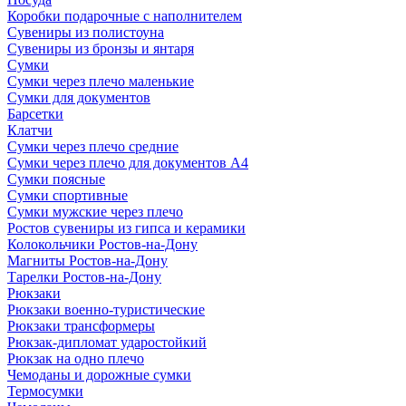
Коробки подарочные с наполнителем
Сувениры из полистоуна
Сувениры из бронзы и янтаря
Сумки
Сумки через плечо маленькие
Сумки для документов
Барсетки
Клатчи
Сумки через плечо средние
Сумки через плечо для документов А4
Сумки поясные
Сумки спортивные
Сумки мужские через плечо
Ростов сувениры из гипса и керамики
Колокольчики Ростов-на-Дону
Магниты Ростов-на-Дону
Тарелки Ростов-на-Дону
Рюкзаки
Рюкзаки военно-туристические
Рюкзаки трансформеры
Рюкзак-дипломат ударостойкий
Рюкзак на одно плечо
Чемоданы и дорожные сумки
Термосумки