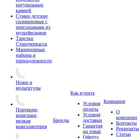
натуральных
камней
Сумки детские
силиконовые с
персонажами из
мультфильмов
Тарелки
Старочеркасск
Маникюрные
наборы и
принадлежности
Ножи и
мультитулы
Как купить
Компания
Условия
оплаты
Портмоне,
О
Условия
кошельки,
компании
Бренды
доставки
мелкая
Контакты
Гарантия
кожгалантерея
Реквизиты
на товар
Статьи
Оферта