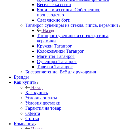
Веселые казачата
Копилки из гипса. Собственное
производство
Славянские боги
Таганрог сувениры из стекла, гипса, керамики
Назад
Таганрог сувениры из стекла, гипса,
керамики
Кружки Таганрог
Колокольчики Таганрог
Магниты Таганрог
Сувениры Таганрог
Тарелки Таганрог
Бисероплетение. Всё для рукоделия
Бренды
Как купить
Назад
Как купить
Условия оплаты
Условия доставки
Гарантия на товар
Оферта
Статьи
Компания
Назад