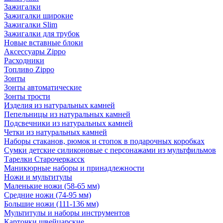
Зажигалки
Зажигалки широкие
Зажигалки Slim
Зажигалки для трубок
Новые вставные блоки
Аксессуары Zippo
Расходники
Топливо Zippo
Зонты
Зонты автоматические
Зонты трости
Изделия из натуральных камней
Пепельницы из натуральных камней
Подсвечники из натуральных камней
Четки из натуральных камней
Наборы стаканов, рюмок и стопок в подарочных коробках
Сумки детские силиконовые с персонажами из мультфильмов
Тарелки Старочеркасск
Маникюрные наборы и принадлежности
Ножи и мультитулы
Маленькие ножи (58-65 мм)
Средние ножи (74-95 мм)
Большие ножи (111-136 мм)
Мультитулы и наборы инструментов
Карточки швейцарские