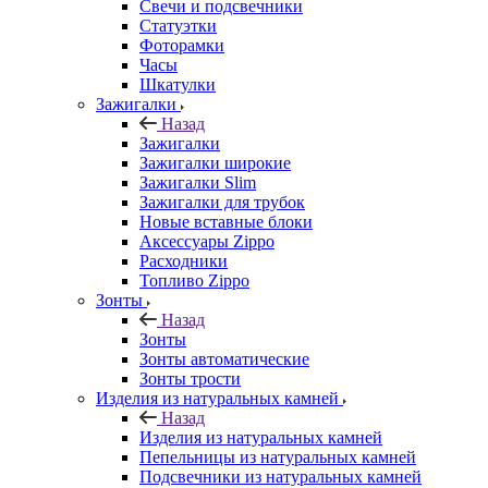
Свечи и подсвечники
Статуэтки
Фоторамки
Часы
Шкатулки
Зажигалки
Назад
Зажигалки
Зажигалки широкие
Зажигалки Slim
Зажигалки для трубок
Новые вставные блоки
Аксессуары Zippo
Расходники
Топливо Zippo
Зонты
Назад
Зонты
Зонты автоматические
Зонты трости
Изделия из натуральных камней
Назад
Изделия из натуральных камней
Пепельницы из натуральных камней
Подсвечники из натуральных камней