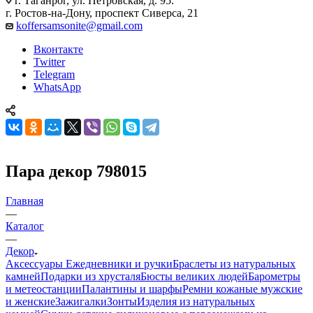
г. Таганрог, ул. Петровская, д. 95.
г. Ростов-на-Дону, проспект Сиверса, 21
koffersamsonite@gmail.com
Вконтакте
Twitter
Telegram
WhatsApp
Пара декор 798015
Главная
—
Каталог
—
Декор
Аксессуары
Ежедневники и ручки
Браслеты из натуральных
камней
Подарки из хрусталя
Бюсты великих людей
Барометры
и метеостанции
Палантины и шарфы
Ремни кожаные мужские
и женские
Зажигалки
Зонты
Изделия из натуральных