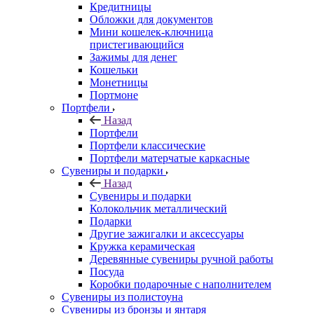
Кредитницы
Обложки для документов
Мини кошелек-ключница
пристегивающийся
Зажимы для денег
Кошельки
Монетницы
Портмоне
Портфели
Назад
Портфели
Портфели классические
Портфели матерчатые каркасные
Сувениры и подарки
Назад
Сувениры и подарки
Колокольчик металлический
Подарки
Другие зажигалки и аксессуары
Кружка керамическая
Деревянные сувениры ручной работы
Посуда
Коробки подарочные с наполнителем
Сувениры из полистоуна
Сувениры из бронзы и янтаря