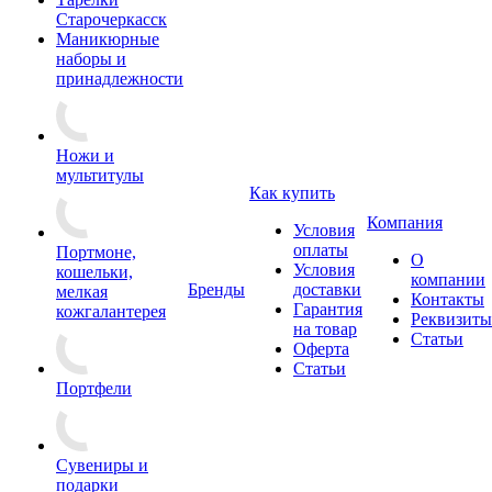
Старочеркасск
Маникюрные
наборы и
принадлежности
Ножи и
мультитулы
Как купить
Компания
Условия
оплаты
Портмоне,
О
Условия
кошельки,
компании
Бренды
доставки
мелкая
Контакты
Гарантия
кожгалантерея
Реквизиты
на товар
Статьи
Оферта
Статьи
Портфели
Сувениры и
подарки