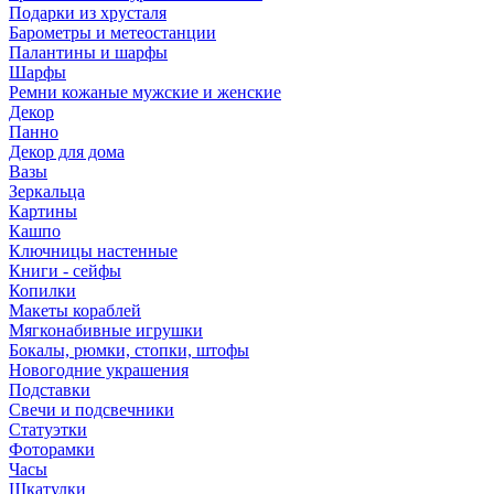
Подарки из хрусталя
Барометры и метеостанции
Палантины и шарфы
Шарфы
Ремни кожаные мужские и женские
Декор
Панно
Декор для дома
Вазы
Зеркальца
Картины
Кашпо
Ключницы настенные
Книги - сейфы
Копилки
Макеты кораблей
Мягконабивные игрушки
Бокалы, рюмки, стопки, штофы
Новогодние украшения
Подставки
Свечи и подсвечники
Статуэтки
Фоторамки
Часы
Шкатулки