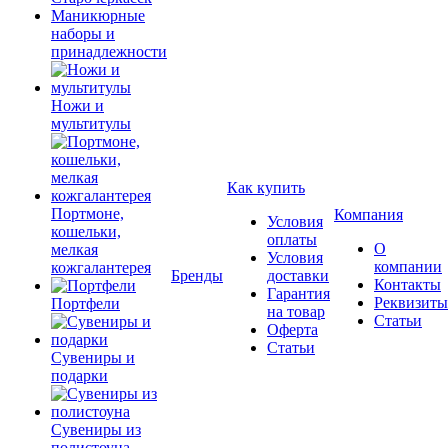
Маникюрные
наборы и
принадлежности
Ножи и
мультитулы
Как купить
Портмоне,
Компания
Условия
кошельки,
оплаты
О
мелкая
Условия
компании
кожгалантерея
Бренды
доставки
Контакты
Гарантия
Реквизиты
Портфели
на товар
Статьи
Оферта
Статьи
Сувениры и
подарки
Сувениры из
полистоуна