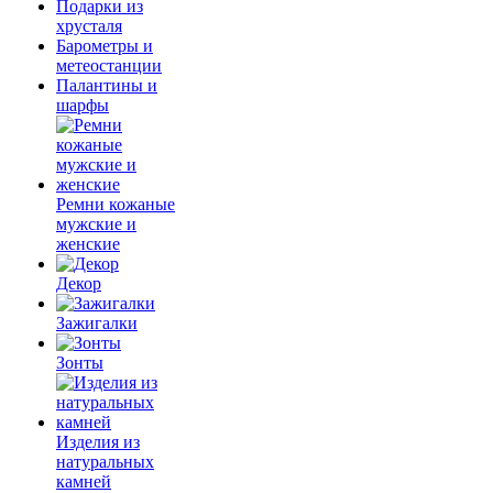
Подарки из
хрусталя
Барометры и
метеостанции
Палантины и
шарфы
Ремни кожаные
мужские и
женские
Декор
Зажигалки
Зонты
Изделия из
натуральных
камней