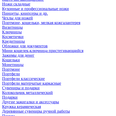
Ножи складные
Кухонные и профессиональные ножи
Пинцеты, книпсеры и др.
Чехлы для ножей
Портмоне, кошельки, мелкая кожгалантерея
Визитницы
Ключницы
Косметички
Кредитницы
Обложки для документов
Мини кошелек-ключница пристегивающийся
Зажимы для денег
Кошельки
Монетницы
Портмоне
Портфели
Портфели классические
Портфели матерчатые каркасные
Сувениры и подарки
Колокольчик металлический
Подарки
Другие зажигалки и аксессуары
Кружка керамическая
Деревянные сувениры ручной работы
Посуда