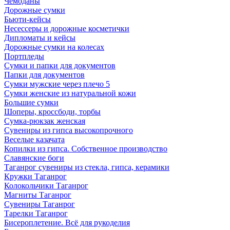
Чемоданы
Дорожные сумки
Бьюти-кейсы
Несессеры и дорожные косметички
Дипломаты и кейсы
Дорожные сумки на колесах
Портпледы
Сумки и папки для документов
Папки для документов
Сумки мужские через плечо 5
Сумки женские из натуральной кожи
Большие сумки
Шоперы, кроссбоди, торбы
Сумка-рюкзак женская
Сувениры из гипса высокопрочного
Веселые казачата
Копилки из гипса. Собственное производство
Славянские боги
Таганрог сувениры из стекла, гипса, керамики
Кружки Таганрог
Колокольчики Таганрог
Магниты Таганрог
Сувениры Таганрог
Тарелки Таганрог
Бисероплетение. Всё для рукоделия