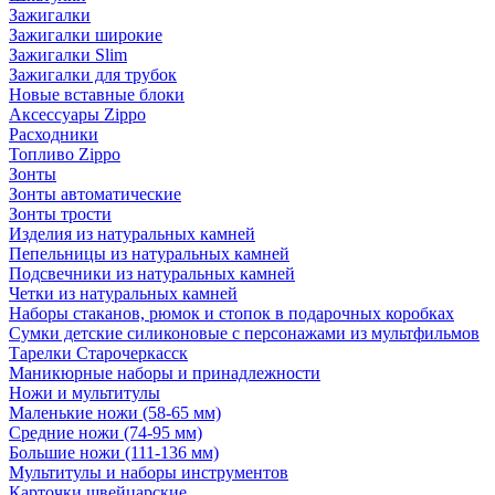
Зажигалки
Зажигалки широкие
Зажигалки Slim
Зажигалки для трубок
Новые вставные блоки
Аксессуары Zippo
Расходники
Топливо Zippo
Зонты
Зонты автоматические
Зонты трости
Изделия из натуральных камней
Пепельницы из натуральных камней
Подсвечники из натуральных камней
Четки из натуральных камней
Наборы стаканов, рюмок и стопок в подарочных коробках
Сумки детские силиконовые с персонажами из мультфильмов
Тарелки Старочеркасск
Маникюрные наборы и принадлежности
Ножи и мультитулы
Маленькие ножи (58-65 мм)
Средние ножи (74-95 мм)
Большие ножи (111-136 мм)
Мультитулы и наборы инструментов
Карточки швейцарские