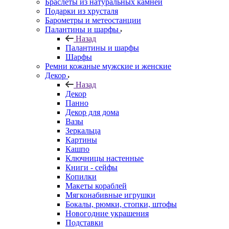
Браслеты из натуральных камней
Подарки из хрусталя
Барометры и метеостанции
Палантины и шарфы
Назад
Палантины и шарфы
Шарфы
Ремни кожаные мужские и женские
Декор
Назад
Декор
Панно
Декор для дома
Вазы
Зеркальца
Картины
Кашпо
Ключницы настенные
Книги - сейфы
Копилки
Макеты кораблей
Мягконабивные игрушки
Бокалы, рюмки, стопки, штофы
Новогодние украшения
Подставки