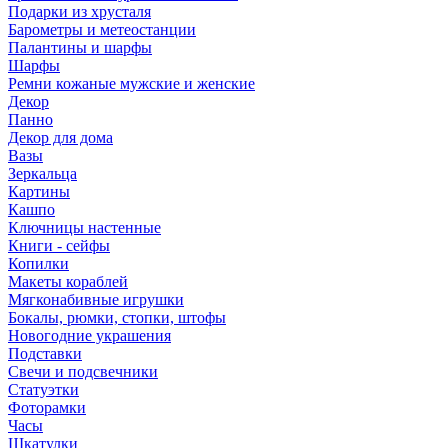
Подарки из хрусталя
Барометры и метеостанции
Палантины и шарфы
Шарфы
Ремни кожаные мужские и женские
Декор
Панно
Декор для дома
Вазы
Зеркальца
Картины
Кашпо
Ключницы настенные
Книги - сейфы
Копилки
Макеты кораблей
Мягконабивные игрушки
Бокалы, рюмки, стопки, штофы
Новогодние украшения
Подставки
Свечи и подсвечники
Статуэтки
Фоторамки
Часы
Шкатулки