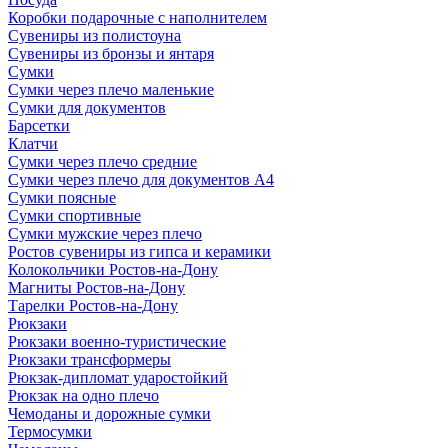
Коробки подарочные с наполнителем
Сувениры из полистоуна
Сувениры из бронзы и янтаря
Сумки
Сумки через плечо маленькие
Сумки для документов
Барсетки
Клатчи
Сумки через плечо средние
Сумки через плечо для документов А4
Сумки поясные
Сумки спортивные
Сумки мужские через плечо
Ростов сувениры из гипса и керамики
Колокольчики Ростов-на-Дону
Магниты Ростов-на-Дону
Тарелки Ростов-на-Дону
Рюкзаки
Рюкзаки военно-туристические
Рюкзаки трансформеры
Рюкзак-дипломат ударостойкий
Рюкзак на одно плечо
Чемоданы и дорожные сумки
Термосумки