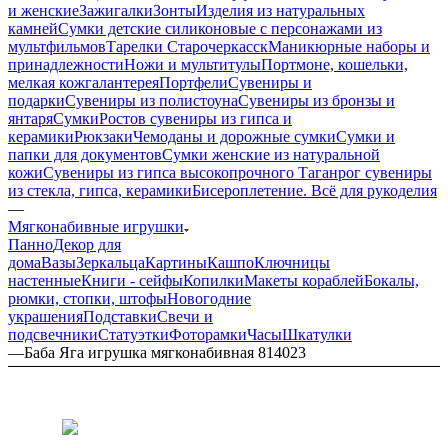
и женские
Зажигалки
Зонты
Изделия из натуральных
камней
Сумки детские силиконовые с персонажами из
мультфильмов
Тарелки Старочеркасск
Маникюрные наборы и
принадлежности
Ножи и мультитулы
Портмоне, кошельки,
мелкая кожгалантерея
Портфели
Сувениры и
подарки
Сувениры из полистоуна
Сувениры из бронзы и
янтаря
Сумки
Ростов сувениры из гипса и
керамики
Рюкзаки
Чемоданы и дорожные сумки
Сумки и
папки для документов
Сумки женские из натуральной
кожи
Сувениры из гипса высокопрочного
Таганрог сувениры
из стекла, гипса, керамики
Бисероплетение. Всё для рукоделия
—
Мягконабивные игрушки
Панно
Декор для
дома
Вазы
Зеркальца
Картины
Кашпо
Ключницы
настенные
Книги - сейфы
Копилки
Макеты кораблей
Бокалы,
рюмки, стопки, штофы
Новогодние
украшения
Подставки
Свечи и
подсвечники
Статуэтки
Фоторамки
Часы
Шкатулки
—
Баба Яга игрушка мягконабивная 814023