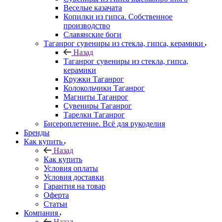
Веселые казачата
Копилки из гипса. Собственное
производство
Славянские боги
Таганрог сувениры из стекла, гипса, керамики
Назад
Таганрог сувениры из стекла, гипса,
керамики
Кружки Таганрог
Колокольчики Таганрог
Магниты Таганрог
Сувениры Таганрог
Тарелки Таганрог
Бисероплетение. Всё для рукоделия
Бренды
Как купить
Назад
Как купить
Условия оплаты
Условия доставки
Гарантия на товар
Оферта
Статьи
Компания
Назад