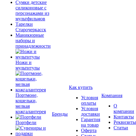
Сумки детские
силиконовые с
персонажами из
мультфильмов
Тарелки
Старочеркасск
Маникюрные
наборы и
принадлежности
Ножи и
мультитулы
Как купить
Портмоне,
Компания
Условия
кошельки,
оплаты
О
мелкая
Условия
компании
кожгалантерея
Бренды
доставки
Контакты
Гарантия
Реквизиты
Портфели
на товар
Статьи
Оферта
Статьи