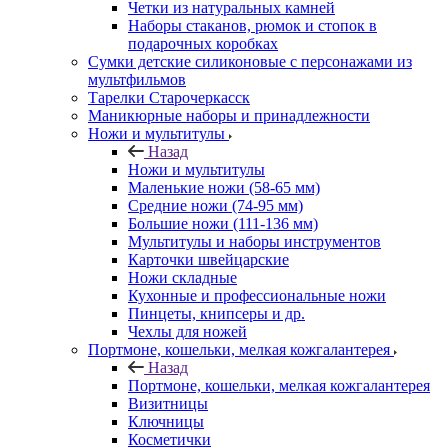
Четки из натуральных камней
Наборы стаканов, рюмок и стопок в
подарочных коробках
Сумки детские силиконовые с персонажами из
мультфильмов
Тарелки Старочеркасск
Маникюрные наборы и принадлежности
Ножи и мультитулы
Назад
Ножи и мультитулы
Маленькие ножи (58-65 мм)
Средние ножи (74-95 мм)
Большие ножи (111-136 мм)
Мультитулы и наборы инструментов
Карточки швейцарские
Ножи складные
Кухонные и профессиональные ножи
Пинцеты, книпсеры и др.
Чехлы для ножей
Портмоне, кошельки, мелкая кожгалантерея
Назад
Портмоне, кошельки, мелкая кожгалантерея
Визитницы
Ключницы
Косметички