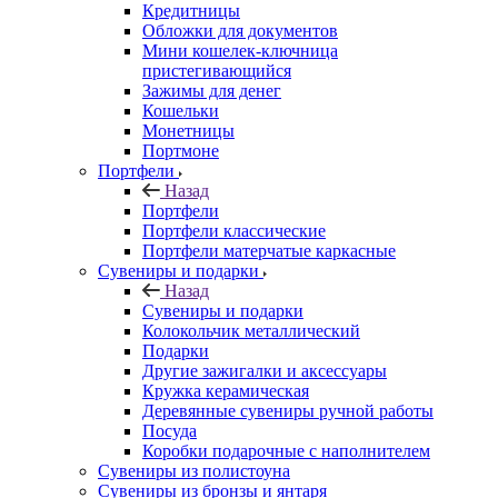
Кредитницы
Обложки для документов
Мини кошелек-ключница
пристегивающийся
Зажимы для денег
Кошельки
Монетницы
Портмоне
Портфели
Назад
Портфели
Портфели классические
Портфели матерчатые каркасные
Сувениры и подарки
Назад
Сувениры и подарки
Колокольчик металлический
Подарки
Другие зажигалки и аксессуары
Кружка керамическая
Деревянные сувениры ручной работы
Посуда
Коробки подарочные с наполнителем
Сувениры из полистоуна
Сувениры из бронзы и янтаря