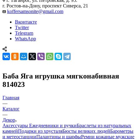
г. Таганрог, ул. Петровская, д. 95.
г. Ростов-на-Дону, проспект Сиверса, 21
koffersamsonite@gmail.com
Вконтакте
Twitter
Telegram
WhatsApp
Баба Яга игрушка мягконабивная
814023
Главная
—
Каталог
—
Декор
Аксессуары
Ежедневники и ручки
Браслеты из натуральных
камней
Подарки из хрусталя
Бюсты великих людей
Барометры
и метеостанции
Палантины и шарфы
Ремни кожаные мужские