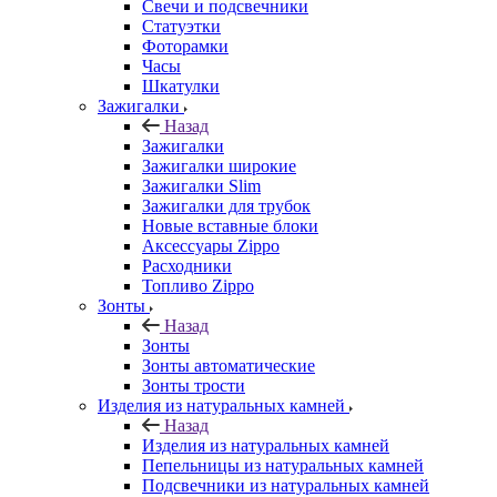
Свечи и подсвечники
Статуэтки
Фоторамки
Часы
Шкатулки
Зажигалки
Назад
Зажигалки
Зажигалки широкие
Зажигалки Slim
Зажигалки для трубок
Новые вставные блоки
Аксессуары Zippo
Расходники
Топливо Zippo
Зонты
Назад
Зонты
Зонты автоматические
Зонты трости
Изделия из натуральных камней
Назад
Изделия из натуральных камней
Пепельницы из натуральных камней
Подсвечники из натуральных камней