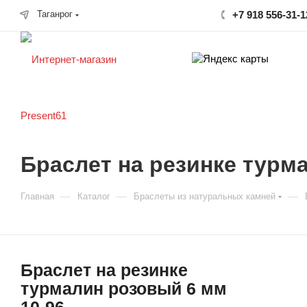
Таганрог
+7 918 556-31-1
Браслет на резинке турм
—
—
—
Главная
Каталог
Браслеты из натуральных камней
Браслет на резинке
турмалин розовый 6 мм
10-96