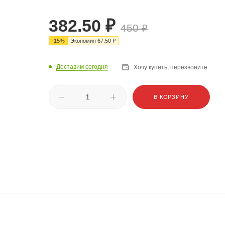
382.50
₽
450
₽
-
15
%
Экономия
67.50
₽
Доставим сегодня
Хочу купить, перезвоните
В КОРЗИНУ