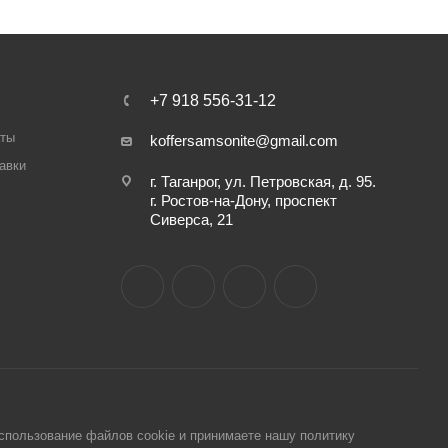
+7 918 556-31-12
аты
koffersamsonite@gmail.com
авки
г. Таганрог, ул. Петровская, д. 95.
г. Ростов-на-Дону, проспект
Сиверса, 21
использование файлов cookie и принимаете нашу политику