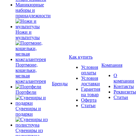
Маникюрные
наборы и
принадлежности
Ножи и
мультитулы
Как купить
Портмоне,
Компания
Условия
кошельки,
оплаты
О
мелкая
Условия
компании
кожгалантерея
Бренды
доставки
Контакты
Гарантия
Реквизиты
Портфели
на товар
Статьи
Оферта
Статьи
Сувениры и
подарки
Сувениры из
полистоуна