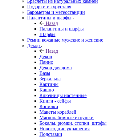
Браслеты из натуральных камней
Подарки из хрусталя
Барометры и метеостанции
Палантины и шарфы
Назад
Палантины и шарфы
Шарфы
Ремни кожаные мужские и женские
Декор
Назад
Декор
Панно
Декор для дома
Вазы
Зеркальца
Картины
Кашпо
Ключницы настенные
Книги - сейфы
Копилки
Макеты кораблей
Мягконабивные игрушки
Бокалы, рюмки, стопки, штофы
Новогодние украшения
Подставки