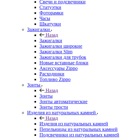
Свечи и подсвечники
Статуэтки
Фоторамки
Часы
Шкатулки
Зажигалки
Назад
Зажигалки
Зажигалки широкие
Зажигалки Slim
Зажигалки для трубок
Новые вставные блоки
Аксессуары Zippo
Расходники
Топливо Zippo
Зонты
Назад
Зонты
Зонты автоматические
Зонты трости
Изделия из натуральных камней
Назад
Изделия из натуральных камней
Пепельницы из натуральных камней
Подсвечники из натуральных камней