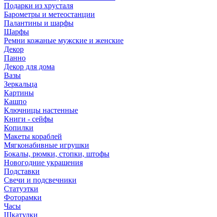
Подарки из хрусталя
Барометры и метеостанции
Палантины и шарфы
Шарфы
Ремни кожаные мужские и женские
Декор
Панно
Декор для дома
Вазы
Зеркальца
Картины
Кашпо
Ключницы настенные
Книги - сейфы
Копилки
Макеты кораблей
Мягконабивные игрушки
Бокалы, рюмки, стопки, штофы
Новогодние украшения
Подставки
Свечи и подсвечники
Статуэтки
Фоторамки
Часы
Шкатулки