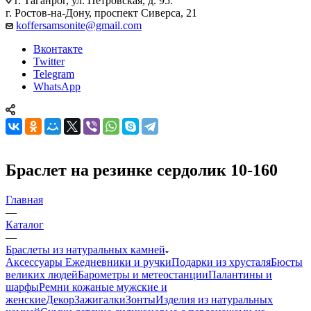
г. Таганрог, ул. Петровская, д. 95.
г. Ростов-на-Дону, проспект Сиверса, 21
koffersamsonite@gmail.com
Вконтакте
Twitter
Telegram
WhatsApp
Браслет на резинке сердолик 10-160
Главная
—
Каталог
—
Браслеты из натуральных камней
Аксессуары
Ежедневники и ручки
Подарки из хрусталя
Бюсты
великих людей
Барометры и метеостанции
Палантины и
шарфы
Ремни кожаные мужские и
женские
Декор
Зажигалки
Зонты
Изделия из натуральных