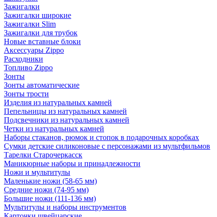
Зажигалки
Зажигалки широкие
Зажигалки Slim
Зажигалки для трубок
Новые вставные блоки
Аксессуары Zippo
Расходники
Топливо Zippo
Зонты
Зонты автоматические
Зонты трости
Изделия из натуральных камней
Пепельницы из натуральных камней
Подсвечники из натуральных камней
Четки из натуральных камней
Наборы стаканов, рюмок и стопок в подарочных коробках
Сумки детские силиконовые с персонажами из мультфильмов
Тарелки Старочеркасск
Маникюрные наборы и принадлежности
Ножи и мультитулы
Маленькие ножи (58-65 мм)
Средние ножи (74-95 мм)
Большие ножи (111-136 мм)
Мультитулы и наборы инструментов
Карточки швейцарские