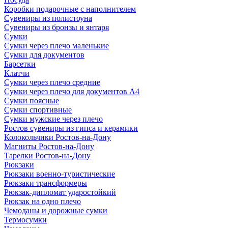
Коробки подарочные с наполнителем
Сувениры из полистоуна
Сувениры из бронзы и янтаря
Сумки
Сумки через плечо маленькие
Сумки для документов
Барсетки
Клатчи
Сумки через плечо средние
Сумки через плечо для документов А4
Сумки поясные
Сумки спортивные
Сумки мужские через плечо
Ростов сувениры из гипса и керамики
Колокольчики Ростов-на-Дону
Магниты Ростов-на-Дону
Тарелки Ростов-на-Дону
Рюкзаки
Рюкзаки военно-туристические
Рюкзаки трансформеры
Рюкзак-дипломат ударостойкий
Рюкзак на одно плечо
Чемоданы и дорожные сумки
Термосумки