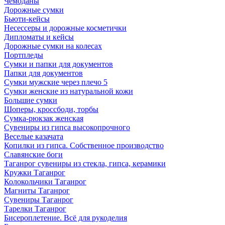
Чемоданы
Дорожные сумки
Бьюти-кейсы
Несессеры и дорожные косметички
Дипломаты и кейсы
Дорожные сумки на колесах
Портпледы
Сумки и папки для документов
Папки для документов
Сумки мужские через плечо 5
Сумки женские из натуральной кожи
Большие сумки
Шоперы, кроссбоди, торбы
Сумка-рюкзак женская
Сувениры из гипса высокопрочного
Веселые казачата
Копилки из гипса. Собственное производство
Славянские боги
Таганрог сувениры из стекла, гипса, керамики
Кружки Таганрог
Колокольчики Таганрог
Магниты Таганрог
Сувениры Таганрог
Тарелки Таганрог
Бисероплетение. Всё для рукоделия