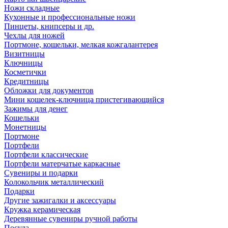
Ножи складные
Кухонные и профессиональные ножи
Пинцеты, книпсеры и др.
Чехлы для ножей
Портмоне, кошельки, мелкая кожгалантерея
Визитницы
Ключницы
Косметички
Кредитницы
Обложки для документов
Мини кошелек-ключница пристегивающийся
Зажимы для денег
Кошельки
Монетницы
Портмоне
Портфели
Портфели классические
Портфели матерчатые каркасные
Сувениры и подарки
Колокольчик металлический
Подарки
Другие зажигалки и аксессуары
Кружка керамическая
Деревянные сувениры ручной работы
Посуда