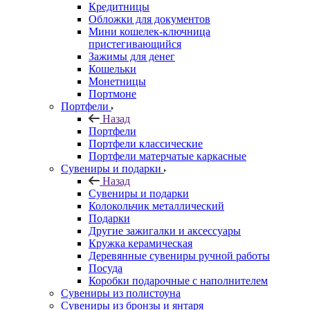
Кредитницы
Обложки для документов
Мини кошелек-ключница
пристегивающийся
Зажимы для денег
Кошельки
Монетницы
Портмоне
Портфели
Назад
Портфели
Портфели классические
Портфели матерчатые каркасные
Сувениры и подарки
Назад
Сувениры и подарки
Колокольчик металлический
Подарки
Другие зажигалки и аксессуары
Кружка керамическая
Деревянные сувениры ручной работы
Посуда
Коробки подарочные с наполнителем
Сувениры из полистоуна
Сувениры из бронзы и янтаря