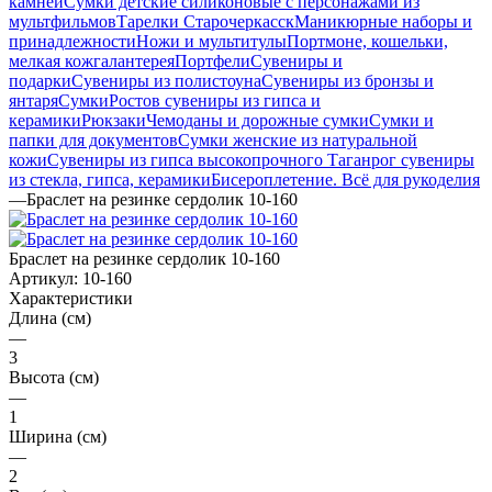
камней
Сумки детские силиконовые с персонажами из
мультфильмов
Тарелки Старочеркасск
Маникюрные наборы и
принадлежности
Ножи и мультитулы
Портмоне, кошельки,
мелкая кожгалантерея
Портфели
Сувениры и
подарки
Сувениры из полистоуна
Сувениры из бронзы и
янтаря
Сумки
Ростов сувениры из гипса и
керамики
Рюкзаки
Чемоданы и дорожные сумки
Сумки и
папки для документов
Сумки женские из натуральной
кожи
Сувениры из гипса высокопрочного
Таганрог сувениры
из стекла, гипса, керамики
Бисероплетение. Всё для рукоделия
—
Браслет на резинке сердолик 10-160
Браслет на резинке сердолик 10-160
Артикул:
10-160
Характеристики
Длина (см)
—
3
Высота (см)
—
1
Ширина (см)
—
2