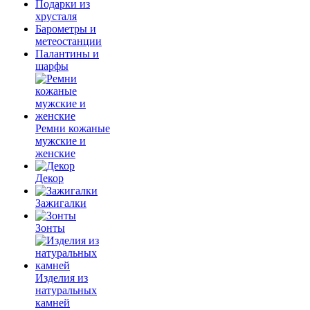
Подарки из
хрусталя
Барометры и
метеостанции
Палантины и
шарфы
Ремни кожаные
мужские и
женские
Декор
Зажигалки
Зонты
Изделия из
натуральных
камней