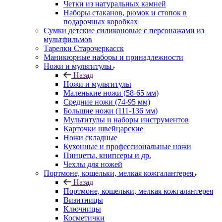
Четки из натуральных камней
Наборы стаканов, рюмок и стопок в
подарочных коробках
Сумки детские силиконовые с персонажами из
мультфильмов
Тарелки Старочеркасск
Маникюрные наборы и принадлежности
Ножи и мультитулы
Назад
Ножи и мультитулы
Маленькие ножи (58-65 мм)
Средние ножи (74-95 мм)
Большие ножи (111-136 мм)
Мультитулы и наборы инструментов
Карточки швейцарские
Ножи складные
Кухонные и профессиональные ножи
Пинцеты, книпсеры и др.
Чехлы для ножей
Портмоне, кошельки, мелкая кожгалантерея
Назад
Портмоне, кошельки, мелкая кожгалантерея
Визитницы
Ключницы
Косметички