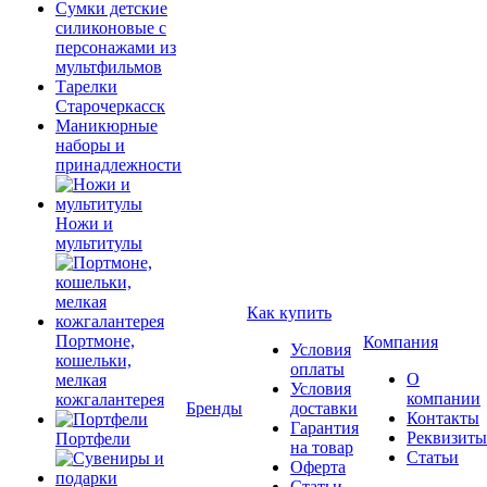
Сумки детские
силиконовые с
персонажами из
мультфильмов
Тарелки
Старочеркасск
Маникюрные
наборы и
принадлежности
Ножи и
мультитулы
Как купить
Портмоне,
Компания
Условия
кошельки,
оплаты
О
мелкая
Условия
компании
кожгалантерея
Бренды
доставки
Контакты
Гарантия
Реквизиты
Портфели
на товар
Статьи
Оферта
Статьи