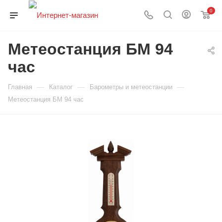
0
Метеостанция БМ 94
час
—
—
—
Главная
Каталог
Барометры и метеостанции
Метеостанция БМ 94 час