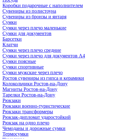
Коробки подарочные с наполнителем
Сувениры из полистоуна
Сувениры из бронзы и янтаря
Сумки
Сумки через плечо маленькие
Сумки для документов
Барсетки
Клатчи
Сумки через плечо средние
Сумки через плечо для документов А4
Сумки поясные
Сумки спортивные
Сумки мужские через плечо
Ростов сувениры из гипса и керамики
Колокольчики Ростов-на-Дону
Магниты Ростов-на-Дону
Тарелки Ростов-на-Дону
Рюкзаки
Рюкзаки военно-туристические
Рюкзаки трансформеры
Рюкзак-дипломат ударостойкий
Рюкзак на одно плечо
Чемоданы и дорожные сумки
Термосумки