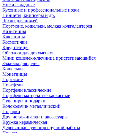
Ножи складные
Кухонные и профессиональные ножи
Пинцеты, книпсеры и др.
Чехлы для ножей
Портмоне, кошельки, мелкая кожгалантерея
Визитницы
Ключницы
Косметички
Кредитницы
Обложки для документов
Мини кошелек-ключница пристегивающийся
Зажимы для денег
Кошельки
Монетницы
Портмоне
Портфели
Портфели классические
Портфели матерчатые каркасные
Сувениры и подарки
Колокольчик металлический
Подарки
Другие зажигалки и аксессуары
Кружка керамическая
Деревянные сувениры ручной работы
Посуда