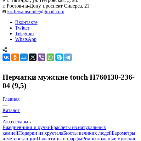
г. Таганрог, ул. Петровская, д. 95.
г. Ростов-на-Дону, проспект Сиверса, 21
koffersamsonite@gmail.com
Вконтакте
Twitter
Telegram
WhatsApp
Перчатки мужские touch H760130-236-
04 (9,5)
Главная
—
Каталог
—
Аксессуары
Ежедневники и ручки
Браслеты из натуральных
камней
Подарки из хрусталя
Бюсты великих людей
Барометры
и метеостанции
Палантины и шарфы
Ремни кожаные мужские