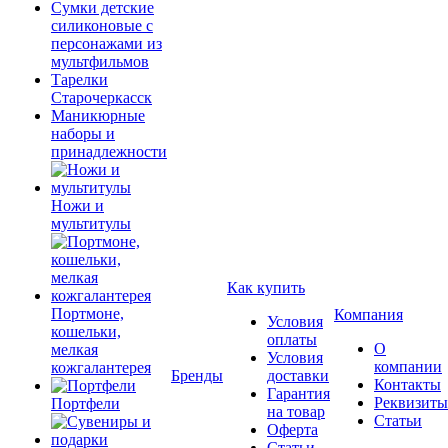
Сумки детские
силиконовые с
персонажами из
мультфильмов
Тарелки
Старочеркасск
Маникюрные
наборы и
принадлежности
Ножи и
мультитулы
Как купить
Портмоне,
Компания
Условия
кошельки,
оплаты
О
мелкая
Условия
компании
кожгалантерея
Бренды
доставки
Контакты
Гарантия
Реквизиты
Портфели
на товар
Статьи
Оферта
Статьи