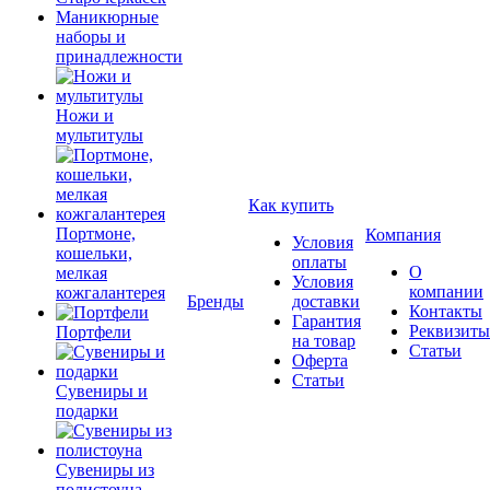
Маникюрные
наборы и
принадлежности
Ножи и
мультитулы
Как купить
Портмоне,
Компания
Условия
кошельки,
оплаты
О
мелкая
Условия
компании
кожгалантерея
Бренды
доставки
Контакты
Гарантия
Реквизиты
Портфели
на товар
Статьи
Оферта
Статьи
Сувениры и
подарки
Сувениры из
полистоуна