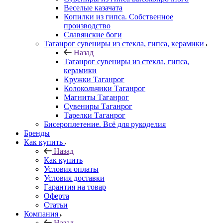
Веселые казачата
Копилки из гипса. Собственное
производство
Славянские боги
Таганрог сувениры из стекла, гипса, керамики
Назад
Таганрог сувениры из стекла, гипса,
керамики
Кружки Таганрог
Колокольчики Таганрог
Магниты Таганрог
Сувениры Таганрог
Тарелки Таганрог
Бисероплетение. Всё для рукоделия
Бренды
Как купить
Назад
Как купить
Условия оплаты
Условия доставки
Гарантия на товар
Оферта
Статьи
Компания
Назад