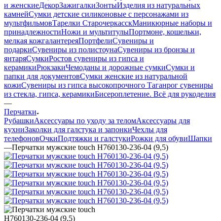
и женские
Декор
Зажигалки
Зонты
Изделия из натуральных
камней
Сумки детские силиконовые с персонажами из
мультфильмов
Тарелки Старочеркасск
Маникюрные наборы и
принадлежности
Ножи и мультитулы
Портмоне, кошельки,
мелкая кожгалантерея
Портфели
Сувениры и
подарки
Сувениры из полистоуна
Сувениры из бронзы и
янтаря
Сумки
Ростов сувениры из гипса и
керамики
Рюкзаки
Чемоданы и дорожные сумки
Сумки и
папки для документов
Сумки женские из натуральной
кожи
Сувениры из гипса высокопрочного
Таганрог сувениры
из стекла, гипса, керамики
Бисероплетение. Всё для рукоделия
—
Перчатки
Рубашки
Аксессуары по уходу за телом
Аксессуары для
кухни
Заколки для галстука и запонки
Чехлы для
телефонов
Очки
Подтяжки и галстуки
Рожки для обуви
Шапки
—
Перчатки мужские touch H760130-236-04 (9,5)