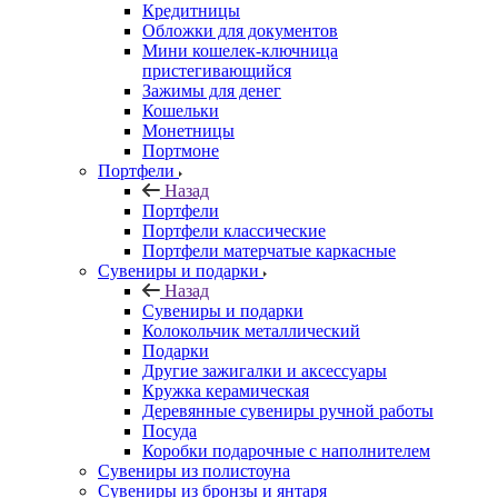
Кредитницы
Обложки для документов
Мини кошелек-ключница
пристегивающийся
Зажимы для денег
Кошельки
Монетницы
Портмоне
Портфели
Назад
Портфели
Портфели классические
Портфели матерчатые каркасные
Сувениры и подарки
Назад
Сувениры и подарки
Колокольчик металлический
Подарки
Другие зажигалки и аксессуары
Кружка керамическая
Деревянные сувениры ручной работы
Посуда
Коробки подарочные с наполнителем
Сувениры из полистоуна
Сувениры из бронзы и янтаря