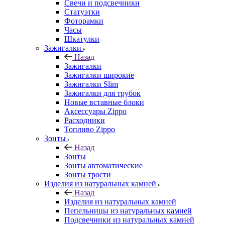
Свечи и подсвечники
Статуэтки
Фоторамки
Часы
Шкатулки
Зажигалки
Назад
Зажигалки
Зажигалки широкие
Зажигалки Slim
Зажигалки для трубок
Новые вставные блоки
Аксессуары Zippo
Расходники
Топливо Zippo
Зонты
Назад
Зонты
Зонты автоматические
Зонты трости
Изделия из натуральных камней
Назад
Изделия из натуральных камней
Пепельницы из натуральных камней
Подсвечники из натуральных камней