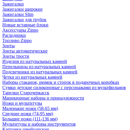
Зажигалки
Зажигалки широкие
Зажигалки Slim
Зажигалки для трубок
Новые вставные блоки
Аксессуары Zippo
Расходники
Топливо Zippo
Зонты
Зонты автоматические
Зонты трости
Изделия из натуральных камней
Пепельницы из натуральных камней
Подсвечники из натуральных камней
Четки из натуральных камней
Наборы стаканов, рюмок и стопок в подарочных коробках
Сумки детские силиконовые с персонажами из мультфильмов
Тарелки Старочеркасск
Маникюрные наборы и принадлежности
Ножи и мультитулы
Маленькие ножи (58-65 мм)
Средние ножи (74-95 мм)
Большие ножи (111-136 мм)
Мультитулы и наборы инструментов
Карточки швейцарские