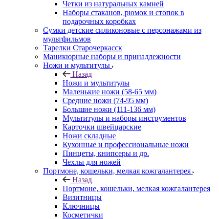
Четки из натуральных камней
Наборы стаканов, рюмок и стопок в
подарочных коробках
Сумки детские силиконовые с персонажами из
мультфильмов
Тарелки Старочеркасск
Маникюрные наборы и принадлежности
Ножи и мультитулы
Назад
Ножи и мультитулы
Маленькие ножи (58-65 мм)
Средние ножи (74-95 мм)
Большие ножи (111-136 мм)
Мультитулы и наборы инструментов
Карточки швейцарские
Ножи складные
Кухонные и профессиональные ножи
Пинцеты, книпсеры и др.
Чехлы для ножей
Портмоне, кошельки, мелкая кожгалантерея
Назад
Портмоне, кошельки, мелкая кожгалантерея
Визитницы
Ключницы
Косметички