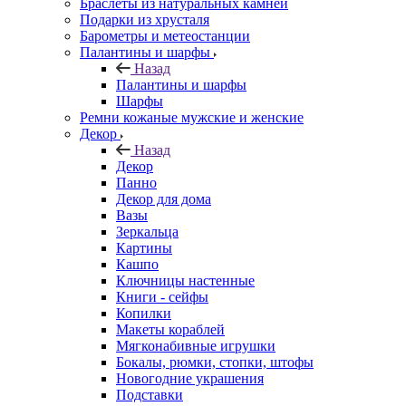
Браслеты из натуральных камней
Подарки из хрусталя
Барометры и метеостанции
Палантины и шарфы
Назад
Палантины и шарфы
Шарфы
Ремни кожаные мужские и женские
Декор
Назад
Декор
Панно
Декор для дома
Вазы
Зеркальца
Картины
Кашпо
Ключницы настенные
Книги - сейфы
Копилки
Макеты кораблей
Мягконабивные игрушки
Бокалы, рюмки, стопки, штофы
Новогодние украшения
Подставки