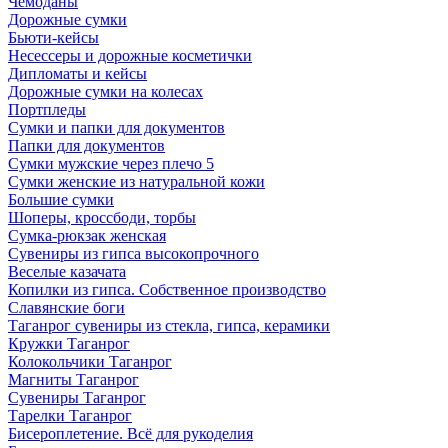
Чемоданы
Дорожные сумки
Бьюти-кейсы
Несессеры и дорожные косметички
Дипломаты и кейсы
Дорожные сумки на колесах
Портпледы
Сумки и папки для документов
Папки для документов
Сумки мужские через плечо 5
Сумки женские из натуральной кожи
Большие сумки
Шоперы, кроссбоди, торбы
Сумка-рюкзак женская
Сувениры из гипса высокопрочного
Веселые казачата
Копилки из гипса. Собственное производство
Славянские боги
Таганрог сувениры из стекла, гипса, керамики
Кружки Таганрог
Колокольчики Таганрог
Магниты Таганрог
Сувениры Таганрог
Тарелки Таганрог
Бисероплетение. Всё для рукоделия