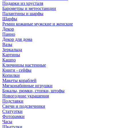
Подарки из хрусталя
Барометры и метеостанции
Палантины и шарфы
Шарфы
Ремни кожаные мужские и женские
Декор
Панно
Декор для дома
Вазы
Зеркальца
Картины
Кашпо
Ключницы настенные
Книги - сейфы
Копилки
Макеты кораблей
Мягконабивные игрушки
Бокалы, рюмки, стопки, штофы
Новогодние украшения
Подставки
Свечи и подсвечники
Статуэтки
Фоторамки
Часы
Шкатулки