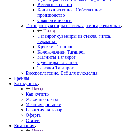
Веселые казачата
Копилки из гипса. Собственное
производство
Славянские боги
Таганрог сувениры из стекла, гипса, керамики
Назад
Таганрог сувениры из стекла, гипса,
керамики
Кружки Таганрог
Колокольчики Таганрог
Магниты Таганрог
Сувениры Таганрог
Тарелки Таганрог
Бисероплетение. Всё для рукоделия
Бренды
Как купить
Назад
Как купить
Условия оплаты
Условия доставки
Гарантия на товар
Оферта
Статьи
Компания
Назад