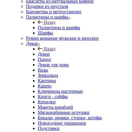
Браслеты из натуральных камней
Подарки из хрусталя
Барометры и метеостанции
Палантины и шарфы
Назад
Палантины и шарфы
Шарфы
Ремни кожаные мужские и женские
Декор
Назад
Декор
Панно
Декор для дома
Вазы
Зеркальца
Картины
Кашпо
Ключницы настенные
Книги - сейфы
Копилки
Макеты кораблей
Мягконабивные игрушки
Бокалы, рюмки, стопки, штофы
Новогодние украшения
Подставки