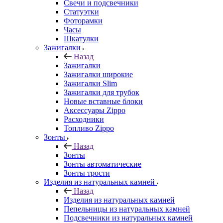
Свечи и подсвечники
Статуэтки
Фоторамки
Часы
Шкатулки
Зажигалки
Назад
Зажигалки
Зажигалки широкие
Зажигалки Slim
Зажигалки для трубок
Новые вставные блоки
Аксессуары Zippo
Расходники
Топливо Zippo
Зонты
Назад
Зонты
Зонты автоматические
Зонты трости
Изделия из натуральных камней
Назад
Изделия из натуральных камней
Пепельницы из натуральных камней
Подсвечники из натуральных камней