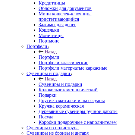
Кредитницы
Обложки для документов
Мини кошелек-ключница
пристегивающийся
Зажимы для денег
Кошельки
Монетницы
Портмоне
Портфели
Назад
Портфели
Портфели классические
Портфели матерчатые каркасные
Сувениры и подарки
Назад
Сувениры и подарки
Колокольчик металлический
Подарки
Другие зажигалки и аксессуары
Кружка керамическая
Деревянные сувениры ручной работы
Посуда
Коробки подарочные с наполнителем
Сувениры из полистоуна
Сувениры из бронзы и янтаря