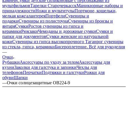
камней
Сумки детские силиконовые с персонажами из
мультфильмов
Тарелки Старочеркасск
Маникюрные наборы и
принадлежности
Ножи и мультитулы
Портмоне, кошельки,
мелкая кожгалантерея
Портфели
Сувениры и
подарки
Сувениры из полистоуна
Сувениры из бронзы и
янтаря
Сумки
Ростов сувениры из гипса и
керамики
Рюкзаки
Чемоданы и дорожные сумки
Сумки и
папки для документов
Сумки женские из натуральной
кожи
Сувениры из гипса высокопрочного
Таганрог сувениры
из стекла, гипса, керамики
Бисероплетение. Всё для рукоделия
—
Очки
Рубашки
Аксессуары по уходу за телом
Аксессуары для
кухни
Заколки для галстука и запонки
Чехлы для
телефонов
Перчатки
Подтяжки и галстуки
Рожки для
обуви
Шапки
—
Очки солнцезащитные OB224-9