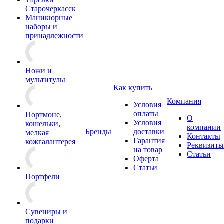
Старочеркасск
Маникюрные
наборы и
принадлежности
Ножи и
мультитулы
Как купить
Компания
Условия
оплаты
Портмоне,
О
Условия
кошельки,
компании
Бренды
доставки
мелкая
Контакты
Гарантия
кожгалантерея
Реквизиты
на товар
Статьи
Оферта
Статьи
Портфели
Сувениры и
подарки