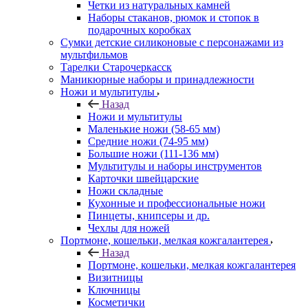
Четки из натуральных камней
Наборы стаканов, рюмок и стопок в
подарочных коробках
Сумки детские силиконовые с персонажами из
мультфильмов
Тарелки Старочеркасск
Маникюрные наборы и принадлежности
Ножи и мультитулы
Назад
Ножи и мультитулы
Маленькие ножи (58-65 мм)
Средние ножи (74-95 мм)
Большие ножи (111-136 мм)
Мультитулы и наборы инструментов
Карточки швейцарские
Ножи складные
Кухонные и профессиональные ножи
Пинцеты, книпсеры и др.
Чехлы для ножей
Портмоне, кошельки, мелкая кожгалантерея
Назад
Портмоне, кошельки, мелкая кожгалантерея
Визитницы
Ключницы
Косметички