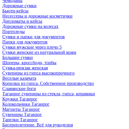
Чемоданы
Дорожные сумки
Бьюти-кейсы
Несессеры и дорожные косметички
Дипломаты и кейсы
Дорожные сумки на колесах
Портпледы
Сумки и папки для документов
Папки для документов
Сумки мужские через плечо 5
Сумки женские из натуральной кожи
Большие сумки
Шоперы, кроссбоди, торбы
Сумка-рюкзак женская
Сувениры из гипса высокопрочного
Веселые казачата
Копилки из гипса. Собственное производство
Славянские боги
Таганрог сувениры из стекла, гипса, керамики
Кружки Таганрог
Колокольчики Таганрог
Магниты Таганрог
Сувениры Таганрог
Тарелки Таганрог
Бисероплетение. Всё для рукоделия