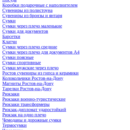
Коробки подарочные с наполнителем
Сувениры из полистоуна
Сувениры из бронзы и янтаря
Сумки
Сумки через плечо маленькие
Сумки для документов
Барсетки
Клатчи
Сумки через плечо средние
Сумки через плечо для документов А4
Сумки поясные
Сумки спортивные
Сумки мужские через плечо
Ростов сувениры из гипса и керамики
Колокольчики Ростов-на-Дону
Магниты Ростов-на-Дону
Тарелки Ростов-на-Дону
Рюкзаки
Рюкзаки военно-туристические
Рюкзаки трансформеры
Рюкзак-дипломат ударостойкий
Рюкзак на одно плечо
Чемоданы и дорожные сумки
Термосумки