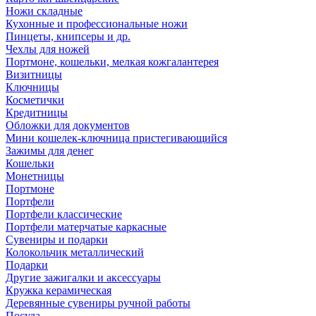
Ножи складные
Кухонные и профессиональные ножи
Пинцеты, книпсеры и др.
Чехлы для ножей
Портмоне, кошельки, мелкая кожгалантерея
Визитницы
Ключницы
Косметички
Кредитницы
Обложки для документов
Мини кошелек-ключница пристегивающийся
Зажимы для денег
Кошельки
Монетницы
Портмоне
Портфели
Портфели классические
Портфели матерчатые каркасные
Сувениры и подарки
Колокольчик металлический
Подарки
Другие зажигалки и аксессуары
Кружка керамическая
Деревянные сувениры ручной работы
Посуда