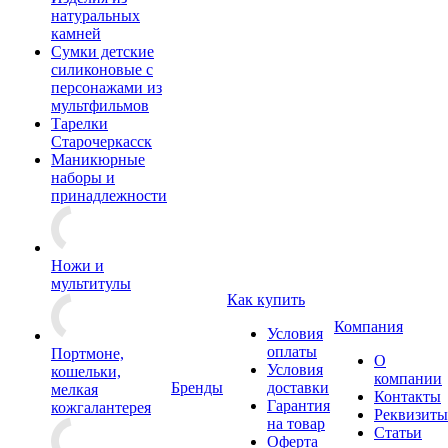
натуральных
камней
Сумки детские
силиконовые с
персонажами из
мультфильмов
Тарелки
Старочеркасск
Маникюрные
наборы и
принадлежности
Ножи и
мультитулы
Как купить
Компания
Условия
оплаты
Портмоне,
О
Условия
кошельки,
компании
Бренды
доставки
мелкая
Контакты
Гарантия
кожгалантерея
Реквизиты
на товар
Статьи
Оферта