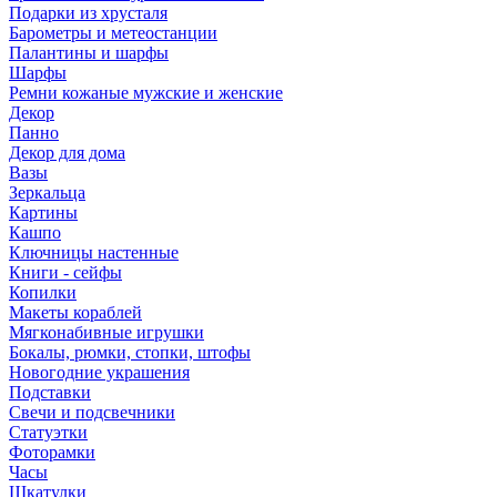
Подарки из хрусталя
Барометры и метеостанции
Палантины и шарфы
Шарфы
Ремни кожаные мужские и женские
Декор
Панно
Декор для дома
Вазы
Зеркальца
Картины
Кашпо
Ключницы настенные
Книги - сейфы
Копилки
Макеты кораблей
Мягконабивные игрушки
Бокалы, рюмки, стопки, штофы
Новогодние украшения
Подставки
Свечи и подсвечники
Статуэтки
Фоторамки
Часы
Шкатулки