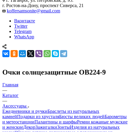
г. Таганрог, ул. Петровская, д. 95.
г. Ростов-на-Дону, проспект Сиверса, 21
koffersamsonite@gmail.com
Вконтакте
Twitter
Telegram
WhatsApp
Очки солнцезащитные OB224-9
Главная
—
Каталог
—
Аксессуары
Ежедневники и ручки
Браслеты из натуральных
камней
Подарки из хрусталя
Бюсты великих людей
Барометры
и метеостанции
Палантины и шарфы
Ремни кожаные мужские
и женские
Декор
Зажигалки
Зонты
Изделия из натуральных