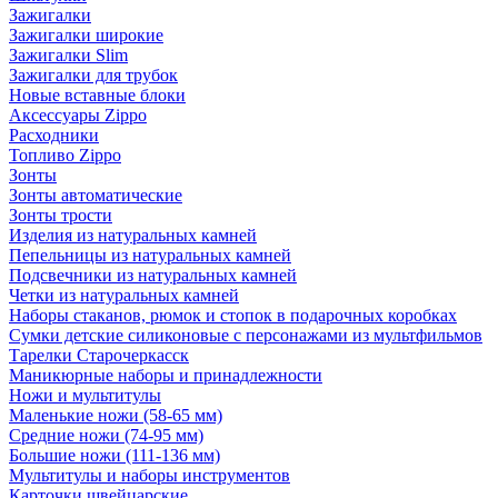
Зажигалки
Зажигалки широкие
Зажигалки Slim
Зажигалки для трубок
Новые вставные блоки
Аксессуары Zippo
Расходники
Топливо Zippo
Зонты
Зонты автоматические
Зонты трости
Изделия из натуральных камней
Пепельницы из натуральных камней
Подсвечники из натуральных камней
Четки из натуральных камней
Наборы стаканов, рюмок и стопок в подарочных коробках
Сумки детские силиконовые с персонажами из мультфильмов
Тарелки Старочеркасск
Маникюрные наборы и принадлежности
Ножи и мультитулы
Маленькие ножи (58-65 мм)
Средние ножи (74-95 мм)
Большие ножи (111-136 мм)
Мультитулы и наборы инструментов
Карточки швейцарские