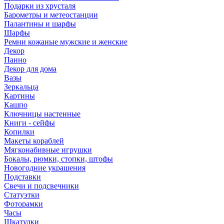
Подарки из хрусталя
Барометры и метеостанции
Палантины и шарфы
Шарфы
Ремни кожаные мужские и женские
Декор
Панно
Декор для дома
Вазы
Зеркальца
Картины
Кашпо
Ключницы настенные
Книги - сейфы
Копилки
Макеты кораблей
Мягконабивные игрушки
Бокалы, рюмки, стопки, штофы
Новогодние украшения
Подставки
Свечи и подсвечники
Статуэтки
Фоторамки
Часы
Шкатулки