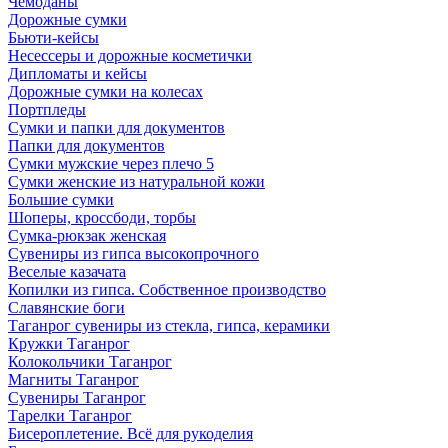
Чемоданы
Дорожные сумки
Бьюти-кейсы
Несессеры и дорожные косметички
Дипломаты и кейсы
Дорожные сумки на колесах
Портпледы
Сумки и папки для документов
Папки для документов
Сумки мужские через плечо 5
Сумки женские из натуральной кожи
Большие сумки
Шоперы, кроссбоди, торбы
Сумка-рюкзак женская
Сувениры из гипса высокопрочного
Веселые казачата
Копилки из гипса. Собственное производство
Славянские боги
Таганрог сувениры из стекла, гипса, керамики
Кружки Таганрог
Колокольчики Таганрог
Магниты Таганрог
Сувениры Таганрог
Тарелки Таганрог
Бисероплетение. Всё для рукоделия