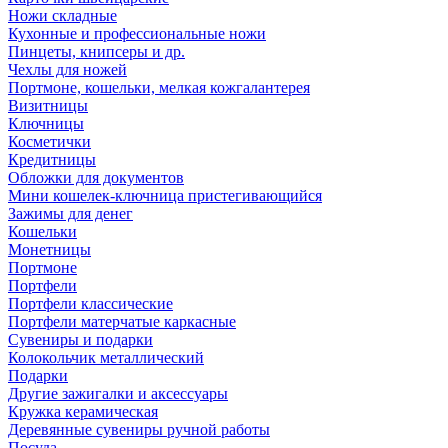
Ножи складные
Кухонные и профессиональные ножи
Пинцеты, книпсеры и др.
Чехлы для ножей
Портмоне, кошельки, мелкая кожгалантерея
Визитницы
Ключницы
Косметички
Кредитницы
Обложки для документов
Мини кошелек-ключница пристегивающийся
Зажимы для денег
Кошельки
Монетницы
Портмоне
Портфели
Портфели классические
Портфели матерчатые каркасные
Сувениры и подарки
Колокольчик металлический
Подарки
Другие зажигалки и аксессуары
Кружка керамическая
Деревянные сувениры ручной работы
Посуда