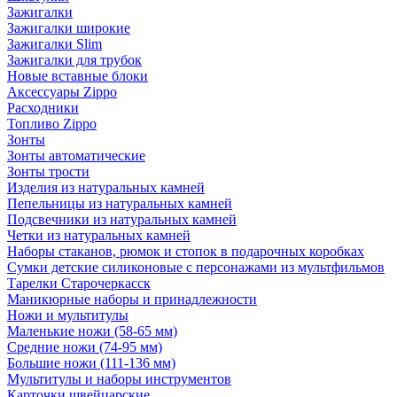
Зажигалки
Зажигалки широкие
Зажигалки Slim
Зажигалки для трубок
Новые вставные блоки
Аксессуары Zippo
Расходники
Топливо Zippo
Зонты
Зонты автоматические
Зонты трости
Изделия из натуральных камней
Пепельницы из натуральных камней
Подсвечники из натуральных камней
Четки из натуральных камней
Наборы стаканов, рюмок и стопок в подарочных коробках
Сумки детские силиконовые с персонажами из мультфильмов
Тарелки Старочеркасск
Маникюрные наборы и принадлежности
Ножи и мультитулы
Маленькие ножи (58-65 мм)
Средние ножи (74-95 мм)
Большие ножи (111-136 мм)
Мультитулы и наборы инструментов
Карточки швейцарские