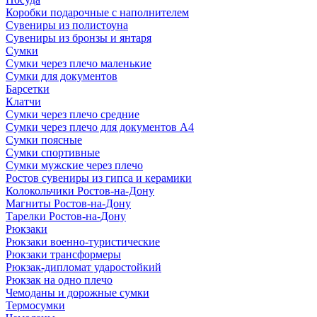
Коробки подарочные с наполнителем
Сувениры из полистоуна
Сувениры из бронзы и янтаря
Сумки
Сумки через плечо маленькие
Сумки для документов
Барсетки
Клатчи
Сумки через плечо средние
Сумки через плечо для документов А4
Сумки поясные
Сумки спортивные
Сумки мужские через плечо
Ростов сувениры из гипса и керамики
Колокольчики Ростов-на-Дону
Магниты Ростов-на-Дону
Тарелки Ростов-на-Дону
Рюкзаки
Рюкзаки военно-туристические
Рюкзаки трансформеры
Рюкзак-дипломат ударостойкий
Рюкзак на одно плечо
Чемоданы и дорожные сумки
Термосумки