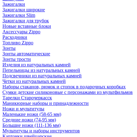
Зажигалки
Зажигалки широкие
Зажигалки Slim
Зажигалки для трубок
Новые вставные блоки
Аксессуары Zippo
Расходники
Топливо Zippo
Зонты
Зонты автоматические
Зонты трости
Изделия из натуральных камней
Пепельницы из натуральных камней
Подсвечники из натуральных камней
Четки из натуральных камней
Наборы стаканов, рюмок и стопок в подарочных коробках
Сумки детские силиконовые с персонажами из мультфильмов
Тарелки Старочеркасск
Маникюрные наборы и принадлежности
Ножи и мультитулы
Маленькие ножи (58-65 мм)
Средние ножи (74-95 мм)
Большие ножи (111-136 мм)
Мультитулы и наборы инструментов
Карточки швейцарские