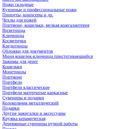
Ножи складные
Кухонные и профессиональные ножи
Пинцеты, книпсеры и др.
Чехлы для ножей
Портмоне, кошельки, мелкая кожгалантерея
Визитницы
Ключницы
Косметички
Кредитницы
Обложки для документов
Мини кошелек-ключница пристегивающийся
Зажимы для денег
Кошельки
Монетницы
Портмоне
Портфели
Портфели классические
Портфели матерчатые каркасные
Сувениры и подарки
Колокольчик металлический
Подарки
Другие зажигалки и аксессуары
Кружка керамическая
Деревянные сувениры ручной работы
Посуда