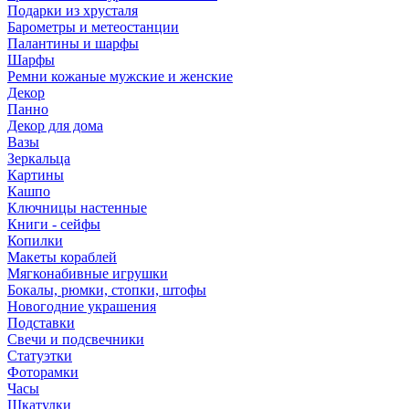
Подарки из хрусталя
Барометры и метеостанции
Палантины и шарфы
Шарфы
Ремни кожаные мужские и женские
Декор
Панно
Декор для дома
Вазы
Зеркальца
Картины
Кашпо
Ключницы настенные
Книги - сейфы
Копилки
Макеты кораблей
Мягконабивные игрушки
Бокалы, рюмки, стопки, штофы
Новогодние украшения
Подставки
Свечи и подсвечники
Статуэтки
Фоторамки
Часы
Шкатулки