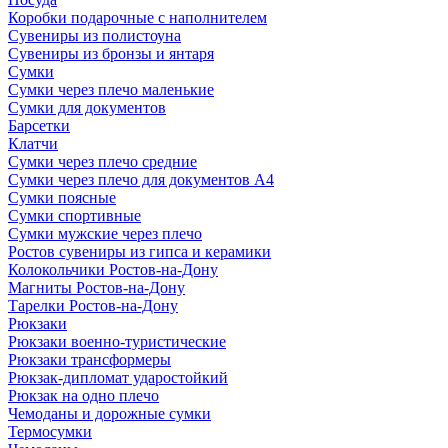
Коробки подарочные с наполнителем
Сувениры из полистоуна
Сувениры из бронзы и янтаря
Сумки
Сумки через плечо маленькие
Сумки для документов
Барсетки
Клатчи
Сумки через плечо средние
Сумки через плечо для документов А4
Сумки поясные
Сумки спортивные
Сумки мужские через плечо
Ростов сувениры из гипса и керамики
Колокольчики Ростов-на-Дону
Магниты Ростов-на-Дону
Тарелки Ростов-на-Дону
Рюкзаки
Рюкзаки военно-туристические
Рюкзаки трансформеры
Рюкзак-дипломат ударостойкий
Рюкзак на одно плечо
Чемоданы и дорожные сумки
Термосумки