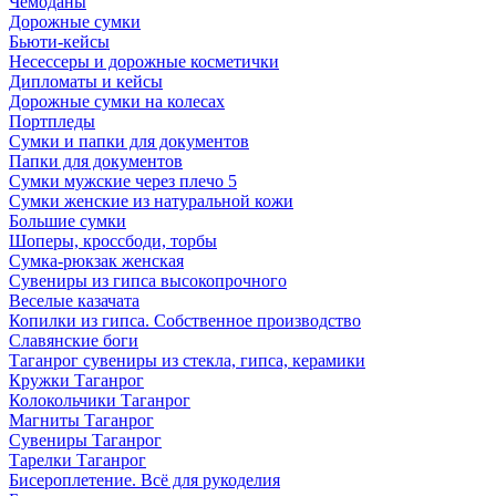
Чемоданы
Дорожные сумки
Бьюти-кейсы
Несессеры и дорожные косметички
Дипломаты и кейсы
Дорожные сумки на колесах
Портпледы
Сумки и папки для документов
Папки для документов
Сумки мужские через плечо 5
Сумки женские из натуральной кожи
Большие сумки
Шоперы, кроссбоди, торбы
Сумка-рюкзак женская
Сувениры из гипса высокопрочного
Веселые казачата
Копилки из гипса. Собственное производство
Славянские боги
Таганрог сувениры из стекла, гипса, керамики
Кружки Таганрог
Колокольчики Таганрог
Магниты Таганрог
Сувениры Таганрог
Тарелки Таганрог
Бисероплетение. Всё для рукоделия