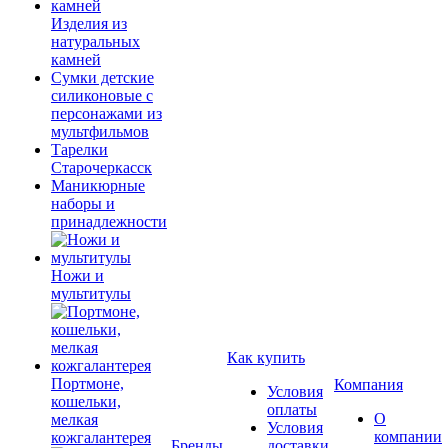
Изделия из
натуральных
камней
Сумки детские
силиконовые с
персонажами из
мультфильмов
Тарелки
Старочеркасск
Маникюрные
наборы и
принадлежности
Ножи и
мультитулы
Как купить
Портмоне,
Компания
Условия
кошельки,
оплаты
О
мелкая
Условия
компании
кожгалантерея
Бренды
доставки