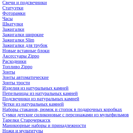
Свечи и подсвечники
Статуэтки
Фоторамки
Часы
Шкатулки
Зажигалки
Зажигалки широкие
Зажигалки Slim
Зажигалки для трубок
Новые вставные блоки
Аксессуары Zippo
Расходники
Топливо Zippo
Зонты
Зонты автоматические
Зонты трости
Изделия из натуральных камней
Пепельницы из натуральных камней
Подсвечники из натуральных камней
Четки из натуральных камней
Наборы стаканов, рюмок и стопок в подарочных коробках
Сумки детские силиконовые с персонажами из мультфильмов
Тарелки Старочеркасск
Маникюрные наборы и принадлежности
Ножи и мультитулы