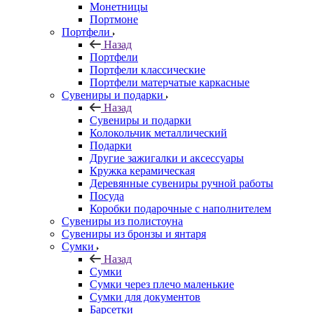
Монетницы
Портмоне
Портфели
Назад
Портфели
Портфели классические
Портфели матерчатые каркасные
Сувениры и подарки
Назад
Сувениры и подарки
Колокольчик металлический
Подарки
Другие зажигалки и аксессуары
Кружка керамическая
Деревянные сувениры ручной работы
Посуда
Коробки подарочные с наполнителем
Сувениры из полистоуна
Сувениры из бронзы и янтаря
Сумки
Назад
Сумки
Сумки через плечо маленькие
Сумки для документов
Барсетки