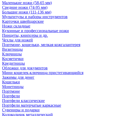
Маленькие ножи (58-65 мм)
Средние ножи (74-95 мм)
Большие ножи (111-136 мм)
Мультитулы и наборы инструментов
Карточки швейцарские
Ножи складные
Кухонные и профессиональные ножи
Пинцеты, книпсеры и др.
Чехлы для ножей
Портмоне, кошельки, мелкая кожгалантерея
Визитницы
Ключницы
Косметички
Кредитницы
Обложки для документов
Мини кошелек-ключница пристегивающийся
Зажимы для денег
Кошельки
Монетницы
Портмоне
Портфели
Портфели классические
Портфели матерчатые каркасные
Сувениры и подарки
Колокольчик металлический