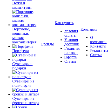
Ножи и
мультитулы
Как купить
Портмоне,
Компания
Условия
кошельки,
оплаты
О
мелкая
Условия
компании
кожгалантерея
Бренды
доставки
Контакты
Гарантия
Реквизиты
Портфели
на товар
Статьи
Оферта
Статьи
Сувениры и
подарки
Сувениры из
полистоуна
Сувениры из
бронзы и янтаря