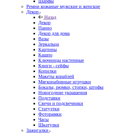
Шарфы
Ремни кожаные мужские и женские
Декор
Назад
Декор
Панно
Декор для дома
Вазы
Зеркальца
Картины
Кашпо
Ключницы настенные
Книги - сейфы
Копилки
Макеты кораблей
Мягконабивные игрушки
Бокалы, рюмки, стопки, штофы
Новогодние украшения
Подставки
Свечи и подсвечники
Статуэтки
Фоторамки
Часы
Шкатулки
Зажигалки