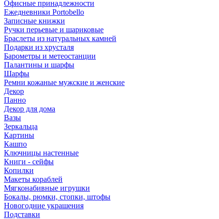
Офисные принадлежности
Ежедневники Portobello
Записные книжки
Ручки перьевые и шариковые
Браслеты из натуральных камней
Подарки из хрусталя
Барометры и метеостанции
Палантины и шарфы
Шарфы
Ремни кожаные мужские и женские
Декор
Панно
Декор для дома
Вазы
Зеркальца
Картины
Кашпо
Ключницы настенные
Книги - сейфы
Копилки
Макеты кораблей
Мягконабивные игрушки
Бокалы, рюмки, стопки, штофы
Новогодние украшения
Подставки