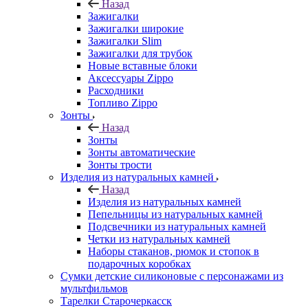
Назад
Зажигалки
Зажигалки широкие
Зажигалки Slim
Зажигалки для трубок
Новые вставные блоки
Аксессуары Zippo
Расходники
Топливо Zippo
Зонты
Назад
Зонты
Зонты автоматические
Зонты трости
Изделия из натуральных камней
Назад
Изделия из натуральных камней
Пепельницы из натуральных камней
Подсвечники из натуральных камней
Четки из натуральных камней
Наборы стаканов, рюмок и стопок в
подарочных коробках
Сумки детские силиконовые с персонажами из
мультфильмов
Тарелки Старочеркасск