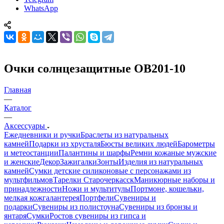
WhatsApp
Очки солнцезащитные OB201-10
Главная
—
Каталог
—
Аксессуары
Ежедневники и ручки
Браслеты из натуральных
камней
Подарки из хрусталя
Бюсты великих людей
Барометры
и метеостанции
Палантины и шарфы
Ремни кожаные мужские
и женские
Декор
Зажигалки
Зонты
Изделия из натуральных
камней
Сумки детские силиконовые с персонажами из
мультфильмов
Тарелки Старочеркасск
Маникюрные наборы и
принадлежности
Ножи и мультитулы
Портмоне, кошельки,
мелкая кожгалантерея
Портфели
Сувениры и
подарки
Сувениры из полистоуна
Сувениры из бронзы и
янтаря
Сумки
Ростов сувениры из гипса и