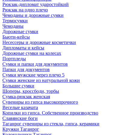
Рюкзак-дипломат ударостойкий
Рюкзак на одно плечо
Чемоданы и дорожные сумки
Термосумки
Чемоданы
Дорожные сумки
Бьюти-кейсы
Несессеры и дорожные косметички
Дипломаты и кейсы
Дорожные сумки на колесах
Портпледы
Сумки и папки для документов
Папки для документов
Сумки мужские через плечо 5
Сумки женские из натуральной кожи
Большие сумки
Шоперы, кроссбоди, торбы
Сумка-рюкзак женская
Сувениры из гипса высокопрочного
Веселые казачата
Копилки из гипса. Собственное производство
Славянские боги
Таганрог сувениры из стекла, гипса, керамики
Кружки Таганрог
Колокольчики Таганрог