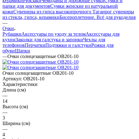
керамики
Рюкзаки
Чемоданы и дорожные сумки
Сумки и
папки для документов
Сумки женские из натуральной
кожи
Сувениры из гипса высокопрочного
Таганрог сувениры
из стекла, гипса, керамики
Бисероплетение. Всё для рукоделия
—
Очки
Рубашки
Аксессуары по уходу за телом
Аксессуары для
кухни
Заколки для галстука и запонки
Чехлы для
телефонов
Перчатки
Подтяжки и галстуки
Рожки для
обуви
Шапки
—
Очки солнцезащитные OB201-10
Очки солнцезащитные OB201-10
Артикул:
OB201-10
Характеристики
Длина (см)
—
14
Высота (см)
—
3
Ширина (см)
—
4