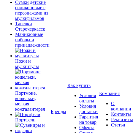
Сумки детские
силиконовые с
персонажами из
мультфильмов
Тарелки
Старочеркасск
Маникюрные
наборы и
принадлежности
Ножи и
мультитулы
Как купить
Портмоне,
Компания
Условия
кошельки,
оплаты
О
мелкая
Условия
компании
кожгалантерея
Бренды
доставки
Контакты
Гарантия
Реквизиты
Портфели
на товар
Статьи
Оферта
Статьи