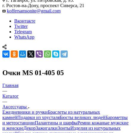
г. Таганрог, ул. Петровская, д. 95.
г. Ростов-на-Дону, проспект Сиверса, 21
koffersamsonite@gmail.com
Вконтакте
Twitter
Telegram
WhatsApp
Очки MS 01-405 05
Главная
—
Каталог
—
Аксессуары
Ежедневники и ручки
Браслеты из натуральных
камней
Подарки из хрусталя
Бюсты великих людей
Барометры
и метеостанции
Палантины и шарфы
Ремни кожаные мужские
и женские
Декор
Зажигалки
Зонты
Изделия из натуральных