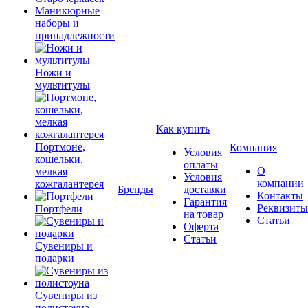
Маникюрные
наборы и
принадлежности
Ножи и
мультитулы
Как купить
Портмоне,
Компания
Условия
кошельки,
оплаты
О
мелкая
Условия
компании
кожгалантерея
Бренды
доставки
Контакты
Гарантия
Реквизиты
Портфели
на товар
Статьи
Оферта
Статьи
Сувениры и
подарки
Сувениры из
полистоуна