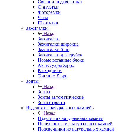
Свечи и подсвечники
Статуэтки
Фоторамки
Часы
Шкатулки
Зажигалки
Назад
Зажигалки
Зажигалки широкие
Зажигалки Slim
Зажигалки для трубок
Новые вставные блоки
Аксессуары Zippo
Расходники
Топливо Zippo
Зонты
Назад
Зонты
Зонты автоматические
Зонты трости
Изделия из натуральных камней
Назад
Изделия из натуральных камней
Пепельницы из натуральных камней
Подсвечники из натуральных камней