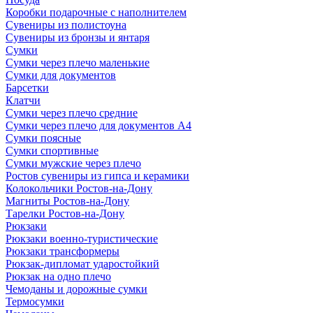
Коробки подарочные с наполнителем
Сувениры из полистоуна
Сувениры из бронзы и янтаря
Сумки
Сумки через плечо маленькие
Сумки для документов
Барсетки
Клатчи
Сумки через плечо средние
Сумки через плечо для документов А4
Сумки поясные
Сумки спортивные
Сумки мужские через плечо
Ростов сувениры из гипса и керамики
Колокольчики Ростов-на-Дону
Магниты Ростов-на-Дону
Тарелки Ростов-на-Дону
Рюкзаки
Рюкзаки военно-туристические
Рюкзаки трансформеры
Рюкзак-дипломат ударостойкий
Рюкзак на одно плечо
Чемоданы и дорожные сумки
Термосумки