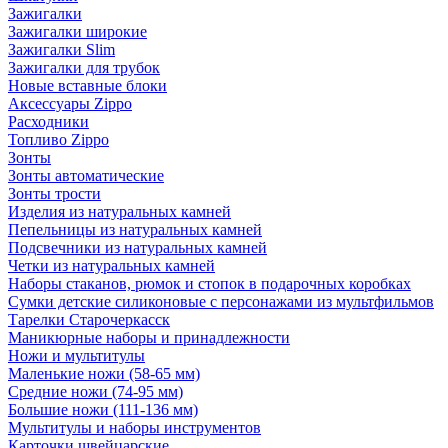
Зажигалки
Зажигалки широкие
Зажигалки Slim
Зажигалки для трубок
Новые вставные блоки
Аксессуары Zippo
Расходники
Топливо Zippo
Зонты
Зонты автоматические
Зонты трости
Изделия из натуральных камней
Пепельницы из натуральных камней
Подсвечники из натуральных камней
Четки из натуральных камней
Наборы стаканов, рюмок и стопок в подарочных коробках
Сумки детские силиконовые с персонажами из мультфильмов
Тарелки Старочеркасск
Маникюрные наборы и принадлежности
Ножи и мультитулы
Маленькие ножи (58-65 мм)
Средние ножи (74-95 мм)
Большие ножи (111-136 мм)
Мультитулы и наборы инструментов
Карточки швейцарские