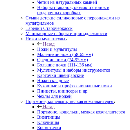
Четки из натуральных камней
Наборы стаканов, рюмок и стопок в
подарочных коробках
Сумки детские силиконовые с персонажами из
мультфильмов
Тарелки Старочеркасск
Маникюрные наборы и принадлежности
Ножи и мультитулы
Назад
Ножи и мультитулы
Маленькие ножи (58-65 мм)
Средние ножи (74-95 мм)
Большие ножи (111-136 мм)
Мультитулы и наборы инструментов
Карточки швейцарские
Ножи складные
Кухонные и профессиональные ножи
Пинцеты, книпсеры и др.
Чехлы для ножей
Портмоне, кошельки, мелкая кожгалантерея
Назад
Портмоне, кошельки, мелкая кожгалантерея
Визитницы
Ключницы
Косметички