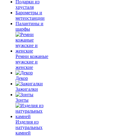
Подарки из
хрусталя
Барометры и
метеостанции
Палантины и
шарфы
Ремни кожаные
мужские и
женские
Декор
Зажигалки
Зонты
Изделия из
натуральных
камней