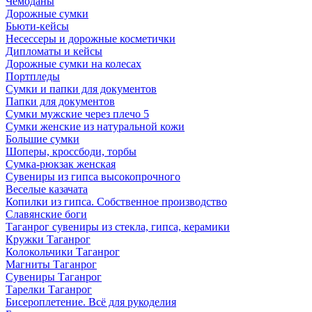
Чемоданы
Дорожные сумки
Бьюти-кейсы
Несессеры и дорожные косметички
Дипломаты и кейсы
Дорожные сумки на колесах
Портпледы
Сумки и папки для документов
Папки для документов
Сумки мужские через плечо 5
Сумки женские из натуральной кожи
Большие сумки
Шоперы, кроссбоди, торбы
Сумка-рюкзак женская
Сувениры из гипса высокопрочного
Веселые казачата
Копилки из гипса. Собственное производство
Славянские боги
Таганрог сувениры из стекла, гипса, керамики
Кружки Таганрог
Колокольчики Таганрог
Магниты Таганрог
Сувениры Таганрог
Тарелки Таганрог
Бисероплетение. Всё для рукоделия