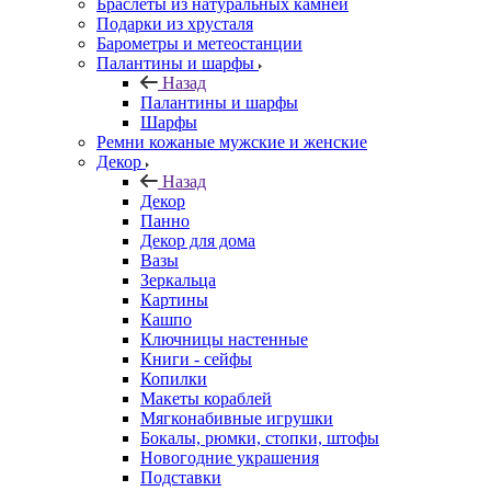
Браслеты из натуральных камней
Подарки из хрусталя
Барометры и метеостанции
Палантины и шарфы
Назад
Палантины и шарфы
Шарфы
Ремни кожаные мужские и женские
Декор
Назад
Декор
Панно
Декор для дома
Вазы
Зеркальца
Картины
Кашпо
Ключницы настенные
Книги - сейфы
Копилки
Макеты кораблей
Мягконабивные игрушки
Бокалы, рюмки, стопки, штофы
Новогодние украшения
Подставки