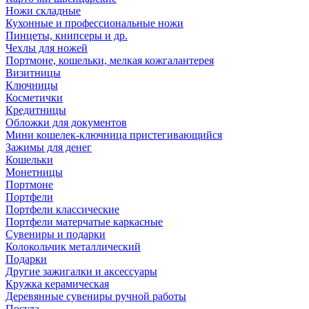
Ножи складные
Кухонные и профессиональные ножи
Пинцеты, книпсеры и др.
Чехлы для ножей
Портмоне, кошельки, мелкая кожгалантерея
Визитницы
Ключницы
Косметички
Кредитницы
Обложки для документов
Мини кошелек-ключница пристегивающийся
Зажимы для денег
Кошельки
Монетницы
Портмоне
Портфели
Портфели классические
Портфели матерчатые каркасные
Сувениры и подарки
Колокольчик металлический
Подарки
Другие зажигалки и аксессуары
Кружка керамическая
Деревянные сувениры ручной работы
Посуда