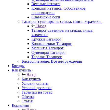
Веселые казачата
Копилки из гипса. Собственное
производство
Славянские боги
Таганрог сувениры из стекла, гипса, керамики
Назад
Таганрог сувениры из стекла, гипса,
керамики
Кружки Таганрог
Колокольчики Таганрог
Магниты Таганрог
Сувениры Таганрог
Тарелки Таганрог
Бисероплетение. Всё для рукоделия
Бренды
Как купить
Назад
Как купить
Условия оплаты
Условия доставки
Гарантия на товар
Оферта
Статьи
Компания
Назад