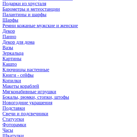
Подарки из хрусталя
Барометры и метеостанции
Палантины и шарфы
Шарфы
Ремни кожаные мужские и женские
Декор
Панно
Декор для дома
Вазы
Зеркальца
Картины
Кашпо
Ключницы настенные
Книги - сейфы
Копилки
Макеты кораблей
Мягконабивные игрушки
Бокалы, рюмки, стопки, штофы
Новогодние украшения
Подставки
Свечи и подсвечники
Статуэтки
Фоторамки
Часы
Шкатулки