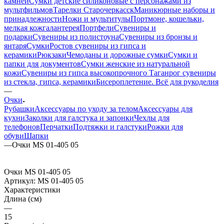
камней
Сумки детские силиконовые с персонажами из
мультфильмов
Тарелки Старочеркасск
Маникюрные наборы и
принадлежности
Ножи и мультитулы
Портмоне, кошельки,
мелкая кожгалантерея
Портфели
Сувениры и
подарки
Сувениры из полистоуна
Сувениры из бронзы и
янтаря
Сумки
Ростов сувениры из гипса и
керамики
Рюкзаки
Чемоданы и дорожные сумки
Сумки и
папки для документов
Сумки женские из натуральной
кожи
Сувениры из гипса высокопрочного
Таганрог сувениры
из стекла, гипса, керамики
Бисероплетение. Всё для рукоделия
—
Очки
Рубашки
Аксессуары по уходу за телом
Аксессуары для
кухни
Заколки для галстука и запонки
Чехлы для
телефонов
Перчатки
Подтяжки и галстуки
Рожки для
обуви
Шапки
—
Очки MS 01-405 05
Очки MS 01-405 05
Артикул:
MS 01-405 05
Характеристики
Длина (см)
—
15