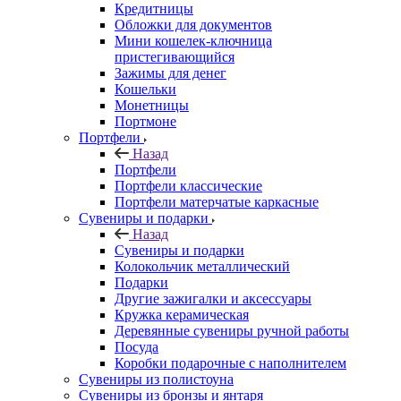
Кредитницы
Обложки для документов
Мини кошелек-ключница
пристегивающийся
Зажимы для денег
Кошельки
Монетницы
Портмоне
Портфели
Назад
Портфели
Портфели классические
Портфели матерчатые каркасные
Сувениры и подарки
Назад
Сувениры и подарки
Колокольчик металлический
Подарки
Другие зажигалки и аксессуары
Кружка керамическая
Деревянные сувениры ручной работы
Посуда
Коробки подарочные с наполнителем
Сувениры из полистоуна
Сувениры из бронзы и янтаря