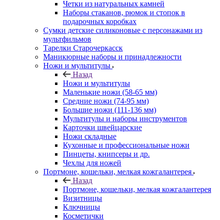
Четки из натуральных камней
Наборы стаканов, рюмок и стопок в
подарочных коробках
Сумки детские силиконовые с персонажами из
мультфильмов
Тарелки Старочеркасск
Маникюрные наборы и принадлежности
Ножи и мультитулы
Назад
Ножи и мультитулы
Маленькие ножи (58-65 мм)
Средние ножи (74-95 мм)
Большие ножи (111-136 мм)
Мультитулы и наборы инструментов
Карточки швейцарские
Ножи складные
Кухонные и профессиональные ножи
Пинцеты, книпсеры и др.
Чехлы для ножей
Портмоне, кошельки, мелкая кожгалантерея
Назад
Портмоне, кошельки, мелкая кожгалантерея
Визитницы
Ключницы
Косметички