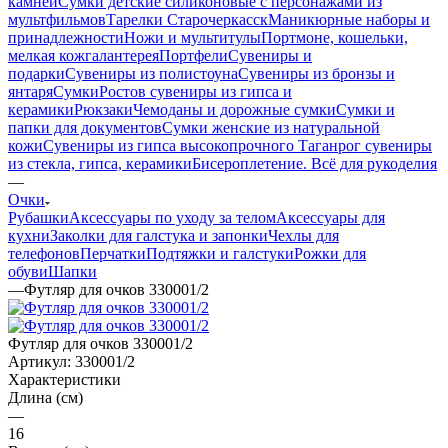
камней
Сумки детские силиконовые с персонажами из
мультфильмов
Тарелки Старочеркасск
Маникюрные наборы и
принадлежности
Ножи и мультитулы
Портмоне, кошельки,
мелкая кожгалантерея
Портфели
Сувениры и
подарки
Сувениры из полистоуна
Сувениры из бронзы и
янтаря
Сумки
Ростов сувениры из гипса и
керамики
Рюкзаки
Чемоданы и дорожные сумки
Сумки и
папки для документов
Сумки женские из натуральной
кожи
Сувениры из гипса высокопрочного
Таганрог сувениры
из стекла, гипса, керамики
Бисероплетение. Всё для рукоделия
—
Очки
Рубашки
Аксессуары по уходу за телом
Аксессуары для
кухни
Заколки для галстука и запонки
Чехлы для
телефонов
Перчатки
Подтяжки и галстуки
Рожки для
обуви
Шапки
—
Футляр для очков 330001/2
Футляр для очков 330001/2
Артикул:
330001/2
Характеристики
Длина (см)
—
16