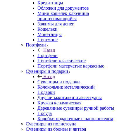
Кредитницы
Обложки для документов
Мини кошелек-ключница
пристегивающийся
Зажимы для денег
Кошельки
Монетницы
Портмоне
Портфели
Назад
Портфели
Портфели классические
Портфели матерчатые каркасные
Сувениры и подарки
Назад
Сувениры и подарки
Колокольчик металлический
Подарки
Другие зажигалки и аксессуары
Кружка керамическая
Деревянные сувениры ручной работы
Посуда
Коробки подарочные с наполнителем
Сувениры из полистоуна
Сувениры из бронзы и янтаря