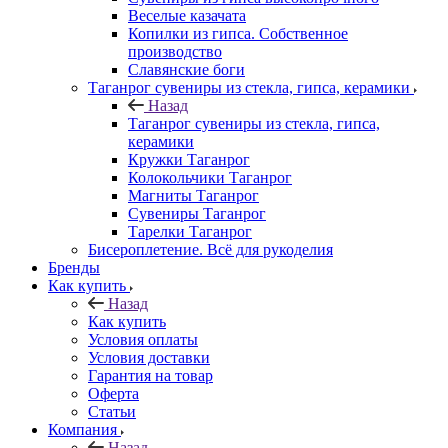
Веселые казачата
Копилки из гипса. Собственное
производство
Славянские боги
Таганрог сувениры из стекла, гипса, керамики
Назад
Таганрог сувениры из стекла, гипса,
керамики
Кружки Таганрог
Колокольчики Таганрог
Магниты Таганрог
Сувениры Таганрог
Тарелки Таганрог
Бисероплетение. Всё для рукоделия
Бренды
Как купить
Назад
Как купить
Условия оплаты
Условия доставки
Гарантия на товар
Оферта
Статьи
Компания
Назад