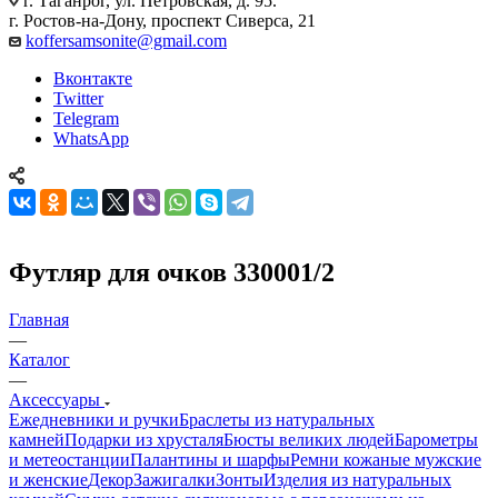
г. Таганрог, ул. Петровская, д. 95.
г. Ростов-на-Дону, проспект Сиверса, 21
koffersamsonite@gmail.com
Вконтакте
Twitter
Telegram
WhatsApp
Футляр для очков 330001/2
Главная
—
Каталог
—
Аксессуары
Ежедневники и ручки
Браслеты из натуральных
камней
Подарки из хрусталя
Бюсты великих людей
Барометры
и метеостанции
Палантины и шарфы
Ремни кожаные мужские
и женские
Декор
Зажигалки
Зонты
Изделия из натуральных