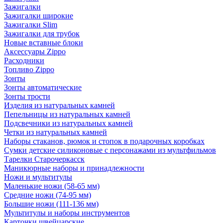
Зажигалки
Зажигалки широкие
Зажигалки Slim
Зажигалки для трубок
Новые вставные блоки
Аксессуары Zippo
Расходники
Топливо Zippo
Зонты
Зонты автоматические
Зонты трости
Изделия из натуральных камней
Пепельницы из натуральных камней
Подсвечники из натуральных камней
Четки из натуральных камней
Наборы стаканов, рюмок и стопок в подарочных коробках
Сумки детские силиконовые с персонажами из мультфильмов
Тарелки Старочеркасск
Маникюрные наборы и принадлежности
Ножи и мультитулы
Маленькие ножи (58-65 мм)
Средние ножи (74-95 мм)
Большие ножи (111-136 мм)
Мультитулы и наборы инструментов
Карточки швейцарские