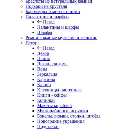
Браслеты из натуральных камней
Подарки из хрусталя
Барометры и метеостанции
Палантины и шарфы
Назад
Палантины и шарфы
Шарфы
Ремни кожаные мужские и женские
Декор
Назад
Декор
Панно
Декор для дома
Вазы
Зеркальца
Картины
Кашпо
Ключницы настенные
Книги - сейфы
Копилки
Макеты кораблей
Мягконабивные игрушки
Бокалы, рюмки, стопки, штофы
Новогодние украшения
Подставки