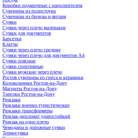
Коробки подарочные с наполнителем
Сувениры из полистоуна
Сувениры из бронзы и янтаря
Сумки
Сумки через плечо маленькие
Сумки для документов
Барсетки
Клатчи
Сумки через плечо средние
Сумки через плечо для документов А4
Сумки поясные
Сумки спортивные
Сумки мужские через плечо
Ростов сувениры из гипса и керамики
Колокольчики Ростов-на-Дону
Магниты Ростов-на-Дону
Тарелки Ростов-на-Дону
Рюкзаки
Рюкзаки военно-туристические
Рюкзаки трансформеры
Рюкзак-дипломат ударостойкий
Рюкзак на одно плечо
Чемоданы и дорожные сумки
Термосумки