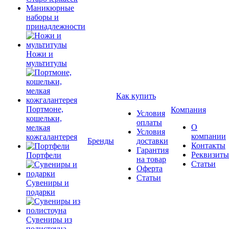
Маникюрные
наборы и
принадлежности
Ножи и
мультитулы
Как купить
Портмоне,
Компания
Условия
кошельки,
оплаты
О
мелкая
Условия
компании
кожгалантерея
Бренды
доставки
Контакты
Гарантия
Реквизиты
Портфели
на товар
Статьи
Оферта
Статьи
Сувениры и
подарки
Сувениры из
полистоуна