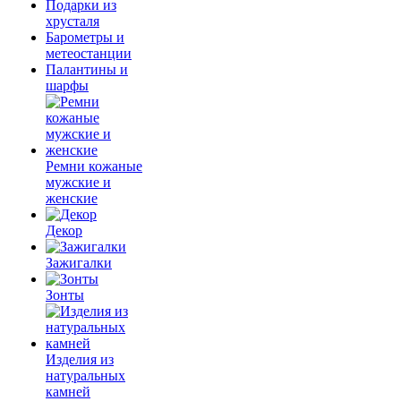
Подарки из
хрусталя
Барометры и
метеостанции
Палантины и
шарфы
Ремни кожаные
мужские и
женские
Декор
Зажигалки
Зонты
Изделия из
натуральных
камней