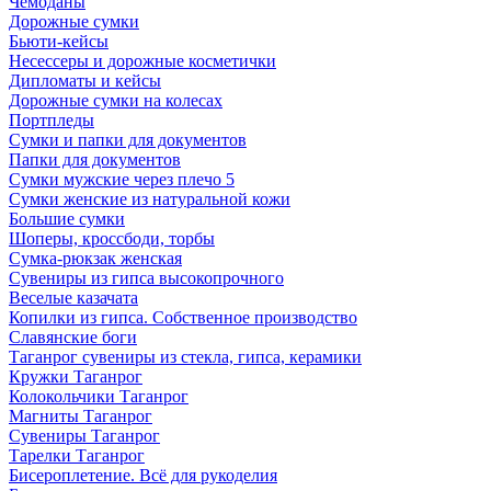
Чемоданы
Дорожные сумки
Бьюти-кейсы
Несессеры и дорожные косметички
Дипломаты и кейсы
Дорожные сумки на колесах
Портпледы
Сумки и папки для документов
Папки для документов
Сумки мужские через плечо 5
Сумки женские из натуральной кожи
Большие сумки
Шоперы, кроссбоди, торбы
Сумка-рюкзак женская
Сувениры из гипса высокопрочного
Веселые казачата
Копилки из гипса. Собственное производство
Славянские боги
Таганрог сувениры из стекла, гипса, керамики
Кружки Таганрог
Колокольчики Таганрог
Магниты Таганрог
Сувениры Таганрог
Тарелки Таганрог
Бисероплетение. Всё для рукоделия