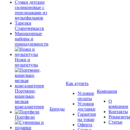
Сумки детские
силиконовые с
персонажами из
мультфильмов
Тарелки
Старочеркасск
Маникюрные
наборы и
принадлежности
Ножи и
мультитулы
Как купить
Портмоне,
Компания
Условия
кошельки,
оплаты
О
мелкая
Условия
компании
кожгалантерея
Бренды
доставки
Контакты
Гарантия
Реквизиты
Портфели
на товар
Статьи
Оферта
Статьи