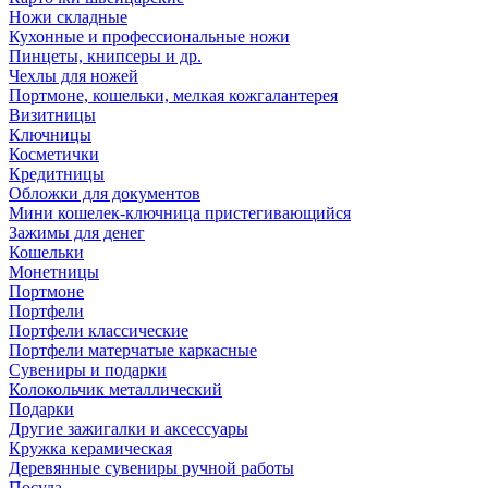
Ножи складные
Кухонные и профессиональные ножи
Пинцеты, книпсеры и др.
Чехлы для ножей
Портмоне, кошельки, мелкая кожгалантерея
Визитницы
Ключницы
Косметички
Кредитницы
Обложки для документов
Мини кошелек-ключница пристегивающийся
Зажимы для денег
Кошельки
Монетницы
Портмоне
Портфели
Портфели классические
Портфели матерчатые каркасные
Сувениры и подарки
Колокольчик металлический
Подарки
Другие зажигалки и аксессуары
Кружка керамическая
Деревянные сувениры ручной работы
Посуда