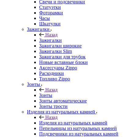
Свечи и подсвечники
Статуэтки
Фоторамки
Часы
Шкатулки
Зажигалки
Назад
Зажигалки
Зажигалки широкие
Зажигалки Slim
Зажигалки для трубок
Новые вставные блоки
Аксессуары Zippo
Расходники
Топливо Zippo
Зонты
Назад
Зонты
Зонты автоматические
Зонты трости
Изделия из натуральных камней
Назад
Изделия из натуральных камней
Пепельницы из натуральных камней
Подсвечники из натуральных камней