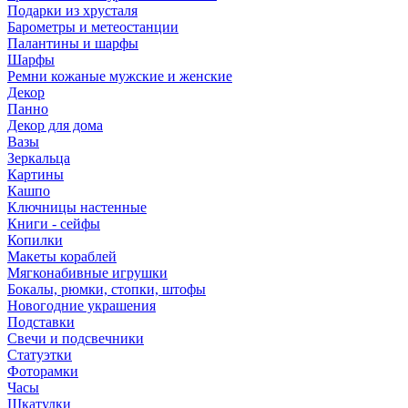
Подарки из хрусталя
Барометры и метеостанции
Палантины и шарфы
Шарфы
Ремни кожаные мужские и женские
Декор
Панно
Декор для дома
Вазы
Зеркальца
Картины
Кашпо
Ключницы настенные
Книги - сейфы
Копилки
Макеты кораблей
Мягконабивные игрушки
Бокалы, рюмки, стопки, штофы
Новогодние украшения
Подставки
Свечи и подсвечники
Статуэтки
Фоторамки
Часы
Шкатулки