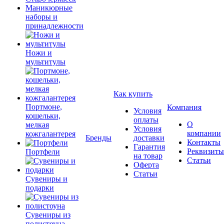
Маникюрные
наборы и
принадлежности
Ножи и
мультитулы
Как купить
Портмоне,
Компания
Условия
кошельки,
оплаты
О
мелкая
Условия
компании
кожгалантерея
Бренды
доставки
Контакты
Гарантия
Реквизиты
Портфели
на товар
Статьи
Оферта
Статьи
Сувениры и
подарки
Сувениры из
полистоуна