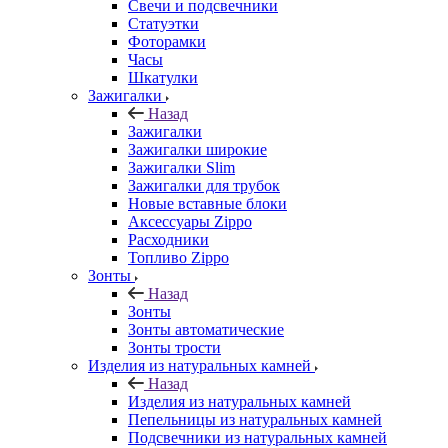
Свечи и подсвечники
Статуэтки
Фоторамки
Часы
Шкатулки
Зажигалки
Назад
Зажигалки
Зажигалки широкие
Зажигалки Slim
Зажигалки для трубок
Новые вставные блоки
Аксессуары Zippo
Расходники
Топливо Zippo
Зонты
Назад
Зонты
Зонты автоматические
Зонты трости
Изделия из натуральных камней
Назад
Изделия из натуральных камней
Пепельницы из натуральных камней
Подсвечники из натуральных камней