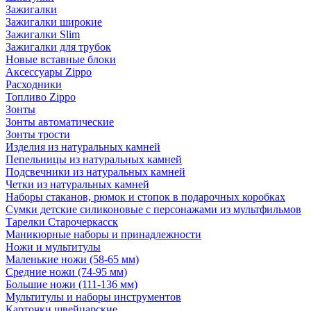
Зажигалки
Зажигалки широкие
Зажигалки Slim
Зажигалки для трубок
Новые вставные блоки
Аксессуары Zippo
Расходники
Топливо Zippo
Зонты
Зонты автоматические
Зонты трости
Изделия из натуральных камней
Пепельницы из натуральных камней
Подсвечники из натуральных камней
Четки из натуральных камней
Наборы стаканов, рюмок и стопок в подарочных коробках
Сумки детские силиконовые с персонажами из мультфильмов
Тарелки Старочеркасск
Маникюрные наборы и принадлежности
Ножи и мультитулы
Маленькие ножи (58-65 мм)
Средние ножи (74-95 мм)
Большие ножи (111-136 мм)
Мультитулы и наборы инструментов
Карточки швейцарские