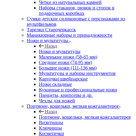
Четки из натуральных камней
Наборы стаканов, рюмок и стопок в
подарочных коробках
Сумки детские силиконовые с персонажами из
мультфильмов
Тарелки Старочеркасск
Маникюрные наборы и принадлежности
Ножи и мультитулы
Назад
Ножи и мультитулы
Маленькие ножи (58-65 мм)
Средние ножи (74-95 мм)
Большие ножи (111-136 мм)
Мультитулы и наборы инструментов
Карточки швейцарские
Ножи складные
Кухонные и профессиональные ножи
Пинцеты, книпсеры и др.
Чехлы для ножей
Портмоне, кошельки, мелкая кожгалантерея
Назад
Портмоне, кошельки, мелкая кожгалантерея
Визитницы
Ключницы
Косметички