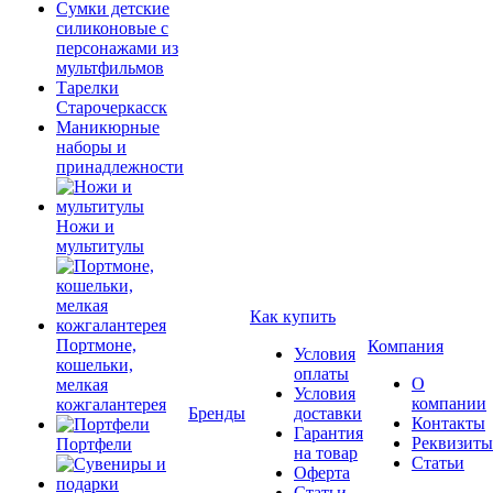
Сумки детские
силиконовые с
персонажами из
мультфильмов
Тарелки
Старочеркасск
Маникюрные
наборы и
принадлежности
Ножи и
мультитулы
Как купить
Портмоне,
Компания
Условия
кошельки,
оплаты
О
мелкая
Условия
компании
кожгалантерея
Бренды
доставки
Контакты
Гарантия
Реквизиты
Портфели
на товар
Статьи
Оферта
Статьи