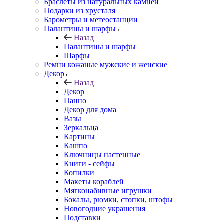
Браслеты из натуральных камней
Подарки из хрусталя
Барометры и метеостанции
Палантины и шарфы
Назад
Палантины и шарфы
Шарфы
Ремни кожаные мужские и женские
Декор
Назад
Декор
Панно
Декор для дома
Вазы
Зеркальца
Картины
Кашпо
Ключницы настенные
Книги - сейфы
Копилки
Макеты кораблей
Мягконабивные игрушки
Бокалы, рюмки, стопки, штофы
Новогодние украшения
Подставки