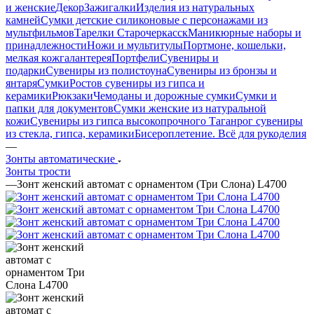
и женские
Декор
Зажигалки
Изделия из натуральных
камней
Сумки детские силиконовые с персонажами из
мультфильмов
Тарелки Старочеркасск
Маникюрные наборы и
принадлежности
Ножи и мультитулы
Портмоне, кошельки,
мелкая кожгалантерея
Портфели
Сувениры и
подарки
Сувениры из полистоуна
Сувениры из бронзы и
янтаря
Сумки
Ростов сувениры из гипса и
керамики
Рюкзаки
Чемоданы и дорожные сумки
Сумки и
папки для документов
Сумки женские из натуральной
кожи
Сувениры из гипса высокопрочного
Таганрог сувениры
из стекла, гипса, керамики
Бисероплетение. Всё для рукоделия
—
Зонты автоматические
Зонты трости
—
Зонт женский автомат с орнаментом (Три Слона) L4700