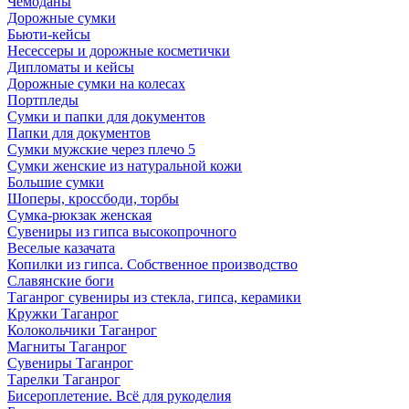
Чемоданы
Дорожные сумки
Бьюти-кейсы
Несессеры и дорожные косметички
Дипломаты и кейсы
Дорожные сумки на колесах
Портпледы
Сумки и папки для документов
Папки для документов
Сумки мужские через плечо 5
Сумки женские из натуральной кожи
Большие сумки
Шоперы, кроссбоди, торбы
Сумка-рюкзак женская
Сувениры из гипса высокопрочного
Веселые казачата
Копилки из гипса. Собственное производство
Славянские боги
Таганрог сувениры из стекла, гипса, керамики
Кружки Таганрог
Колокольчики Таганрог
Магниты Таганрог
Сувениры Таганрог
Тарелки Таганрог
Бисероплетение. Всё для рукоделия