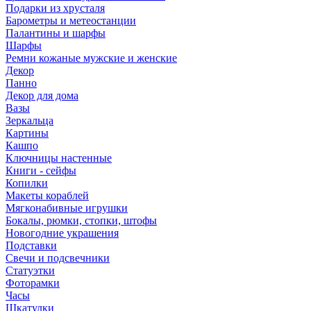
Подарки из хрусталя
Барометры и метеостанции
Палантины и шарфы
Шарфы
Ремни кожаные мужские и женские
Декор
Панно
Декор для дома
Вазы
Зеркальца
Картины
Кашпо
Ключницы настенные
Книги - сейфы
Копилки
Макеты кораблей
Мягконабивные игрушки
Бокалы, рюмки, стопки, штофы
Новогодние украшения
Подставки
Свечи и подсвечники
Статуэтки
Фоторамки
Часы
Шкатулки