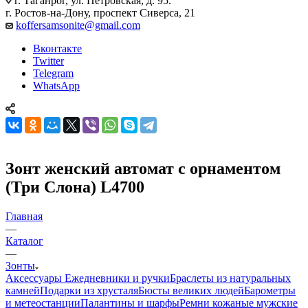
г. Таганрог, ул. Петровская, д. 95.
г. Ростов-на-Дону, проспект Сиверса, 21
koffersamsonite@gmail.com
Вконтакте
Twitter
Telegram
WhatsApp
Зонт женский автомат с орнаментом
(Три Слона) L4700
Главная
—
Каталог
—
Зонты
Аксессуары
Ежедневники и ручки
Браслеты из натуральных
камней
Подарки из хрусталя
Бюсты великих людей
Барометры
и метеостанции
Палантины и шарфы
Ремни кожаные мужские