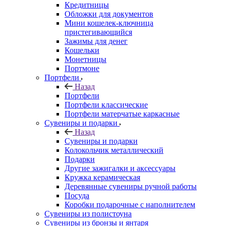
Кредитницы
Обложки для документов
Мини кошелек-ключница
пристегивающийся
Зажимы для денег
Кошельки
Монетницы
Портмоне
Портфели
Назад
Портфели
Портфели классические
Портфели матерчатые каркасные
Сувениры и подарки
Назад
Сувениры и подарки
Колокольчик металлический
Подарки
Другие зажигалки и аксессуары
Кружка керамическая
Деревянные сувениры ручной работы
Посуда
Коробки подарочные с наполнителем
Сувениры из полистоуна
Сувениры из бронзы и янтаря