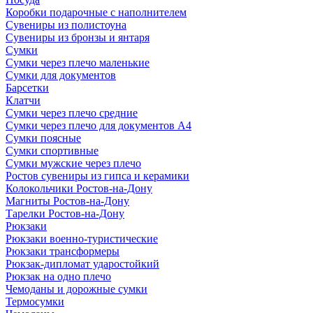
Коробки подарочные с наполнителем
Сувениры из полистоуна
Сувениры из бронзы и янтаря
Сумки
Сумки через плечо маленькие
Сумки для документов
Барсетки
Клатчи
Сумки через плечо средние
Сумки через плечо для документов А4
Сумки поясные
Сумки спортивные
Сумки мужские через плечо
Ростов сувениры из гипса и керамики
Колокольчики Ростов-на-Дону
Магниты Ростов-на-Дону
Тарелки Ростов-на-Дону
Рюкзаки
Рюкзаки военно-туристические
Рюкзаки трансформеры
Рюкзак-дипломат ударостойкий
Рюкзак на одно плечо
Чемоданы и дорожные сумки
Термосумки