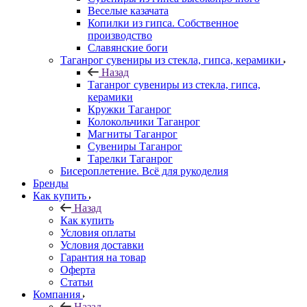
Веселые казачата
Копилки из гипса. Собственное
производство
Славянские боги
Таганрог сувениры из стекла, гипса, керамики
Назад
Таганрог сувениры из стекла, гипса,
керамики
Кружки Таганрог
Колокольчики Таганрог
Магниты Таганрог
Сувениры Таганрог
Тарелки Таганрог
Бисероплетение. Всё для рукоделия
Бренды
Как купить
Назад
Как купить
Условия оплаты
Условия доставки
Гарантия на товар
Оферта
Статьи
Компания
Назад