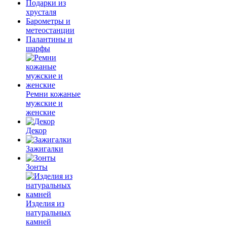
Подарки из
хрусталя
Барометры и
метеостанции
Палантины и
шарфы
Ремни кожаные
мужские и
женские
Декор
Зажигалки
Зонты
Изделия из
натуральных
камней