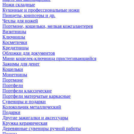
Ножи складные
Кухонные и профессиональные ножи
Пинцеты, книпсеры и др.
Чехлы для ножей
Портмоне, кошельки, мелкая кожгалантерея
Визитницы
Ключницы
Косметички
Кредитницы
Обложки для документов
Мини кошелек-ключница пристегивающийся
Зажимы для денег
Кошельки
Монетницы
Портмоне
Портфели
Портфели классические
Портфели матерчатые каркасные
Сувениры и подарки
Колокольчик металлический
Подарки
Другие зажигалки и аксессуары
Кружка керамическая
Деревянные сувениры ручной работы
Посуда