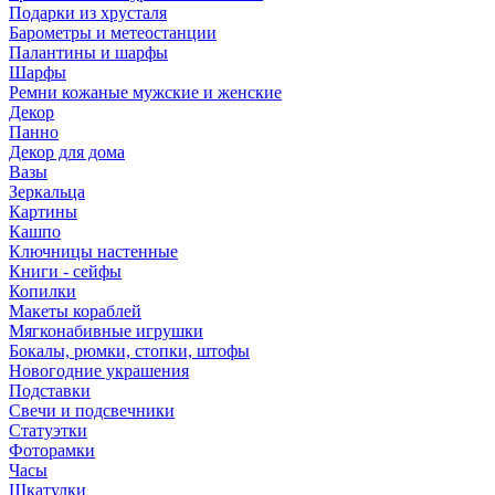
Подарки из хрусталя
Барометры и метеостанции
Палантины и шарфы
Шарфы
Ремни кожаные мужские и женские
Декор
Панно
Декор для дома
Вазы
Зеркальца
Картины
Кашпо
Ключницы настенные
Книги - сейфы
Копилки
Макеты кораблей
Мягконабивные игрушки
Бокалы, рюмки, стопки, штофы
Новогодние украшения
Подставки
Свечи и подсвечники
Статуэтки
Фоторамки
Часы
Шкатулки