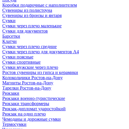
Коробки подарочные с наполнителем
Сувениры из полистоуна
Сувениры из бронзы и янтаря
Сумки
Сумки через плечо маленькие
Сумки для документов
Барсетки
Клатчи
Сумки через плечо средние
Сумки через плечо для документов А4
Сумки поясные
Сумки спортивные
Сумки мужские через плечо
Ростов сувениры из гипса и керамики
Колокольчики Ростов-на-Дону
Магниты Ростов-на-Дону
Тарелки Ростов-на-Дону
Рюкзаки
Рюкзаки военно-туристические
Рюкзаки трансформеры
Рюкзак-дипломат ударостойкий
Рюкзак на одно плечо
Чемоданы и дорожные сумки
Термосумки