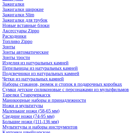
Зажигалки
Зажигалки широкие
Зажигалки Slim
Зажигалки для трубок
Новые вставные блоки
Аксессуары Zippo
Расходники
Топливо Zippo
Зонты
Зонты автоматические
Зонты трости
Изделия из натуральных камней
Пепельницы из натуральных камней
Подсвечники из натуральных камней
Четки из натуральных камней
Наборы стаканов, рюмок и стопок в подарочных коробках
Сумки детские силиконовые с персонажами из мультфильмов
Тарелки Старочеркасск
Маникюрные наборы и принадлежности
Ножи и мультитулы
Маленькие ножи (58-65 мм)
Средние ножи (74-95 мм)
Большие ножи (111-136 мм)
Мультитулы и наборы инструментов
Карточки швейцарские