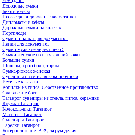
Чемоданы
Дорожные сумки
Бьюти-кейсы
Несессеры и дорожные косметички
Дипломаты и кейсы
Дорожные сумки на колесах
Портпледы
Сумки и папки для документов
Папки для документов
Сумки мужские через плечо 5
Сумки женские из натуральной кожи
Большие сумки
Шоперы, кроссбоди, торбы
Сумка-рюкзак женская
Сувениры из гипса высокопрочного
Веселые казачата
Копилки из гипса. Собственное производство
Славянские боги
Таганрог сувениры из стекла, гипса, керамики
Кружки Таганрог
Колокольчики Таганрог
Магниты Таганрог
Сувениры Таганрог
Тарелки Таганрог
Бисероплетение. Всё для рукоделия