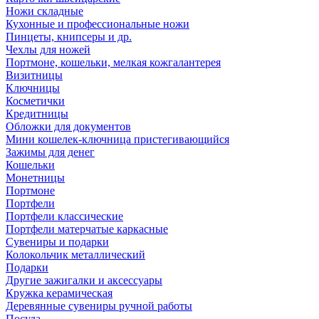
Ножи складные
Кухонные и профессиональные ножи
Пинцеты, книпсеры и др.
Чехлы для ножей
Портмоне, кошельки, мелкая кожгалантерея
Визитницы
Ключницы
Косметички
Кредитницы
Обложки для документов
Мини кошелек-ключница пристегивающийся
Зажимы для денег
Кошельки
Монетницы
Портмоне
Портфели
Портфели классические
Портфели матерчатые каркасные
Сувениры и подарки
Колокольчик металлический
Подарки
Другие зажигалки и аксессуары
Кружка керамическая
Деревянные сувениры ручной работы
Посуда