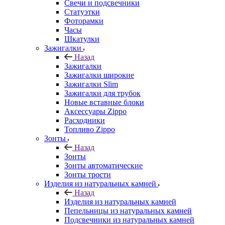
Свечи и подсвечники
Статуэтки
Фоторамки
Часы
Шкатулки
Зажигалки
Назад
Зажигалки
Зажигалки широкие
Зажигалки Slim
Зажигалки для трубок
Новые вставные блоки
Аксессуары Zippo
Расходники
Топливо Zippo
Зонты
Назад
Зонты
Зонты автоматические
Зонты трости
Изделия из натуральных камней
Назад
Изделия из натуральных камней
Пепельницы из натуральных камней
Подсвечники из натуральных камней