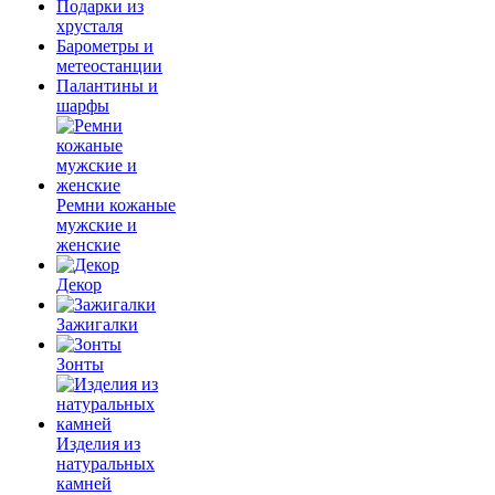
Подарки из
хрусталя
Барометры и
метеостанции
Палантины и
шарфы
Ремни кожаные
мужские и
женские
Декор
Зажигалки
Зонты
Изделия из
натуральных
камней