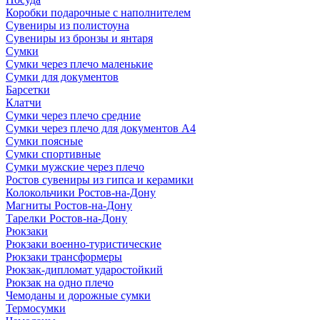
Коробки подарочные с наполнителем
Сувениры из полистоуна
Сувениры из бронзы и янтаря
Сумки
Сумки через плечо маленькие
Сумки для документов
Барсетки
Клатчи
Сумки через плечо средние
Сумки через плечо для документов А4
Сумки поясные
Сумки спортивные
Сумки мужские через плечо
Ростов сувениры из гипса и керамики
Колокольчики Ростов-на-Дону
Магниты Ростов-на-Дону
Тарелки Ростов-на-Дону
Рюкзаки
Рюкзаки военно-туристические
Рюкзаки трансформеры
Рюкзак-дипломат ударостойкий
Рюкзак на одно плечо
Чемоданы и дорожные сумки
Термосумки