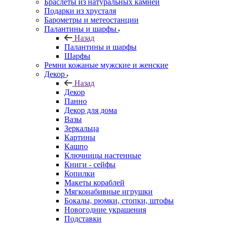
Браслеты из натуральных камней
Подарки из хрусталя
Барометры и метеостанции
Палантины и шарфы
Назад
Палантины и шарфы
Шарфы
Ремни кожаные мужские и женские
Декор
Назад
Декор
Панно
Декор для дома
Вазы
Зеркальца
Картины
Кашпо
Ключницы настенные
Книги - сейфы
Копилки
Макеты кораблей
Мягконабивные игрушки
Бокалы, рюмки, стопки, штофы
Новогодние украшения
Подставки