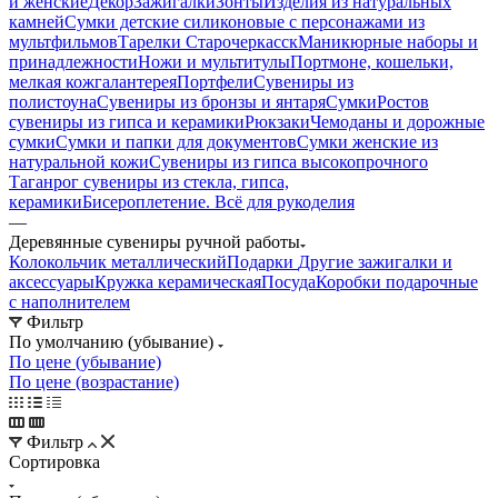
и женские
Декор
Зажигалки
Зонты
Изделия из натуральных
камней
Сумки детские силиконовые с персонажами из
мультфильмов
Тарелки Старочеркасск
Маникюрные наборы и
принадлежности
Ножи и мультитулы
Портмоне, кошельки,
мелкая кожгалантерея
Портфели
Сувениры из
полистоуна
Сувениры из бронзы и янтаря
Сумки
Ростов
сувениры из гипса и керамики
Рюкзаки
Чемоданы и дорожные
сумки
Сумки и папки для документов
Сумки женские из
натуральной кожи
Сувениры из гипса высокопрочного
Таганрог сувениры из стекла, гипса,
керамики
Бисероплетение. Всё для рукоделия
—
Деревянные сувениры ручной работы
Колокольчик металлический
Подарки
Другие зажигалки и
аксессуары
Кружка керамическая
Посуда
Коробки подарочные
с наполнителем
Фильтр
По умолчанию (убывание)
По цене (убывание)
По цене (возрастание)
Фильтр
Сортировка