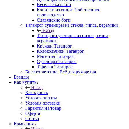
Веселые казачата
Копилки из гипса. Собственное
производство
Славянские боги
Таганрог сувениры из стекла, гипса, керамики
Назад
Таганрог сувениры из стекла, гипса,
керамики
Кружки Таганрог
Колокольчики Таганрог
Магниты Таганрог
Сувениры Таганрог
Тарелки Таганрог
Бисероплетение. Всё для рукоделия
Бренды
Как купить
Назад
Как купить
Условия оплаты
Условия доставки
Гарантия на товар
Оферта
Статьи
Компания
Назад