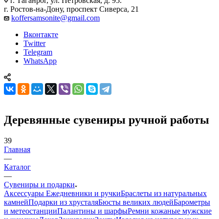
г. Таганрог, ул. Петровская, д. 95.
г. Ростов-на-Дону, проспект Сиверса, 21
koffersamsonite@gmail.com
Вконтакте
Twitter
Telegram
WhatsApp
Деревянные сувениры ручной работы
39
Главная
—
Каталог
—
Сувениры и подарки
Аксессуары
Ежедневники и ручки
Браслеты из натуральных
камней
Подарки из хрусталя
Бюсты великих людей
Барометры
и метеостанции
Палантины и шарфы
Ремни кожаные мужские