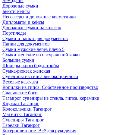
Чемоданы
Дорожные сумки
Бьюти-кейсы
Несессеры и дорожные косметички
Дипломаты и кейсы
Дорожные сумки на колесах
Портпледы
Сумки и папки для документов
Папки для документов
Сумки мужские через плечо 5
Сумки женские из натуральной кожи
Большие сумки
Шоперы, кроссбоди, торбы
Сумка-рюкзак женская
Сувениры из гипса высокопрочного
Веселые казачата
Копилки из гипса. Собственное производство
Славянские боги
Таганрог сувениры из стекла, гипса, керамики
Кружки Таганрог
Колокольчики Таганрог
Магниты Таганрог
Сувениры Таганрог
Тарелки Таганрог
Бисероплетение. Всё для рукоделия