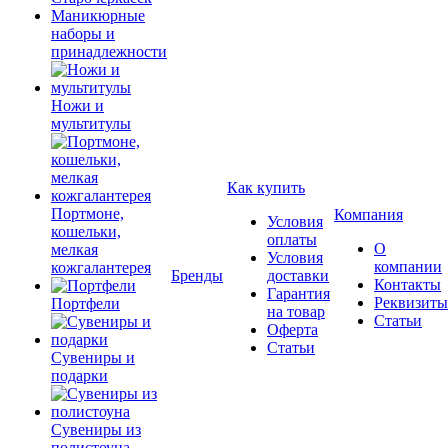
Маникюрные
наборы и
принадлежности
Ножи и
мультитулы
Как купить
Портмоне,
Компания
Условия
кошельки,
оплаты
О
мелкая
Условия
компании
кожгалантерея
Бренды
доставки
Контакты
Гарантия
Реквизиты
Портфели
на товар
Статьи
Оферта
Статьи
Сувениры и
подарки
Сувениры из
полистоуна