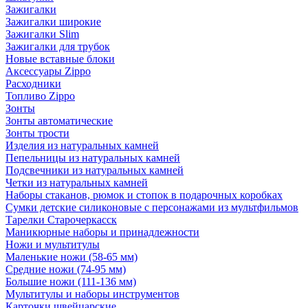
Зажигалки
Зажигалки широкие
Зажигалки Slim
Зажигалки для трубок
Новые вставные блоки
Аксессуары Zippo
Расходники
Топливо Zippo
Зонты
Зонты автоматические
Зонты трости
Изделия из натуральных камней
Пепельницы из натуральных камней
Подсвечники из натуральных камней
Четки из натуральных камней
Наборы стаканов, рюмок и стопок в подарочных коробках
Сумки детские силиконовые с персонажами из мультфильмов
Тарелки Старочеркасск
Маникюрные наборы и принадлежности
Ножи и мультитулы
Маленькие ножи (58-65 мм)
Средние ножи (74-95 мм)
Большие ножи (111-136 мм)
Мультитулы и наборы инструментов
Карточки швейцарские