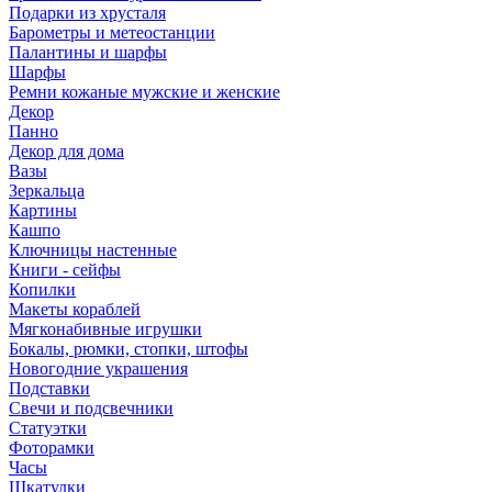
Подарки из хрусталя
Барометры и метеостанции
Палантины и шарфы
Шарфы
Ремни кожаные мужские и женские
Декор
Панно
Декор для дома
Вазы
Зеркальца
Картины
Кашпо
Ключницы настенные
Книги - сейфы
Копилки
Макеты кораблей
Мягконабивные игрушки
Бокалы, рюмки, стопки, штофы
Новогодние украшения
Подставки
Свечи и подсвечники
Статуэтки
Фоторамки
Часы
Шкатулки