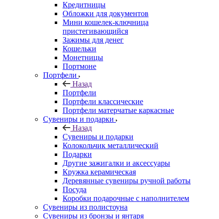
Кредитницы
Обложки для документов
Мини кошелек-ключница
пристегивающийся
Зажимы для денег
Кошельки
Монетницы
Портмоне
Портфели
Назад
Портфели
Портфели классические
Портфели матерчатые каркасные
Сувениры и подарки
Назад
Сувениры и подарки
Колокольчик металлический
Подарки
Другие зажигалки и аксессуары
Кружка керамическая
Деревянные сувениры ручной работы
Посуда
Коробки подарочные с наполнителем
Сувениры из полистоуна
Сувениры из бронзы и янтаря