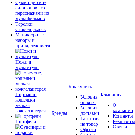
Сумки детские
силиконовые с
персонажами из
мультфильмов
Тарелки
Старочеркасск
Маникюрные
наборы и
принадлежности
Ножи и
мультитулы
Как купить
Портмоне,
Компания
Условия
кошельки,
оплаты
О
мелкая
Условия
компании
кожгалантерея
Бренды
доставки
Контакты
Гарантия
Реквизиты
Портфели
на товар
Статьи
Оферта
Статьи