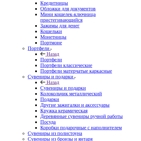
Кредитницы
Обложки для документов
Мини кошелек-ключница
пристегивающийся
Зажимы для денег
Кошельки
Монетницы
Портмоне
Портфели
Назад
Портфели
Портфели классические
Портфели матерчатые каркасные
Сувениры и подарки
Назад
Сувениры и подарки
Колокольчик металлический
Подарки
Другие зажигалки и аксессуары
Кружка керамическая
Деревянные сувениры ручной работы
Посуда
Коробки подарочные с наполнителем
Сувениры из полистоуна
Сувениры из бронзы и янтаря