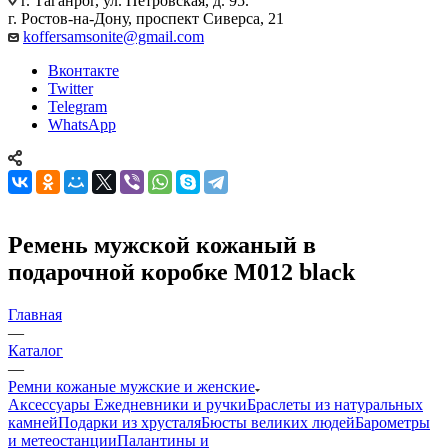
г. Таганрог, ул. Петровская, д. 95.
г. Ростов-на-Дону, проспект Сиверса, 21
koffersamsonite@gmail.com
Вконтакте
Twitter
Telegram
WhatsApp
Ремень мужской кожаный в
подарочной коробке M012 black
Главная
—
Каталог
—
Ремни кожаные мужские и женские
Аксессуары
Ежедневники и ручки
Браслеты из натуральных
камней
Подарки из хрусталя
Бюсты великих людей
Барометры
и метеостанции
Палантины и