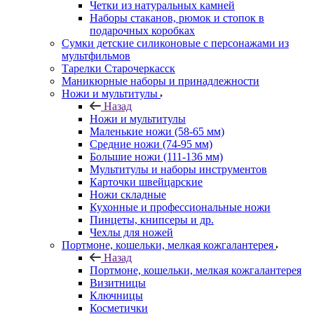
Четки из натуральных камней
Наборы стаканов, рюмок и стопок в
подарочных коробках
Сумки детские силиконовые с персонажами из
мультфильмов
Тарелки Старочеркасск
Маникюрные наборы и принадлежности
Ножи и мультитулы
Назад
Ножи и мультитулы
Маленькие ножи (58-65 мм)
Средние ножи (74-95 мм)
Большие ножи (111-136 мм)
Мультитулы и наборы инструментов
Карточки швейцарские
Ножи складные
Кухонные и профессиональные ножи
Пинцеты, книпсеры и др.
Чехлы для ножей
Портмоне, кошельки, мелкая кожгалантерея
Назад
Портмоне, кошельки, мелкая кожгалантерея
Визитницы
Ключницы
Косметички