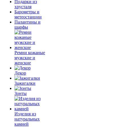
Подарки из
хрусталя
Барометры и
метеостанции
Палантины и
шарфы
Ремни кожаные
мужские и
женские
Декор
Зажигалки
Зонты
Изделия из
натуральных
камней