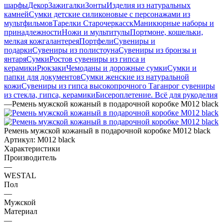
шарфы
Декор
Зажигалки
Зонты
Изделия из натуральных
камней
Сумки детские силиконовые с персонажами из
мультфильмов
Тарелки Старочеркасск
Маникюрные наборы и
принадлежности
Ножи и мультитулы
Портмоне, кошельки,
мелкая кожгалантерея
Портфели
Сувениры и
подарки
Сувениры из полистоуна
Сувениры из бронзы и
янтаря
Сумки
Ростов сувениры из гипса и
керамики
Рюкзаки
Чемоданы и дорожные сумки
Сумки и
папки для документов
Сумки женские из натуральной
кожи
Сувениры из гипса высокопрочного
Таганрог сувениры
из стекла, гипса, керамики
Бисероплетение. Всё для рукоделия
—
Ремень мужской кожаный в подарочной коробке M012 black
Ремень мужской кожаный в подарочной коробке M012 black
Артикул:
M012 black
Характеристики
Производитель
—
WESTAL
Пол
—
Мужской
Материал
—