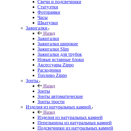
Свечи и подсвечники
Статуэтки
Фоторамки
Часы
Шкатулки
Зажигалки
Назад
Зажигалки
Зажигалки широкие
Зажигалки Slim
Зажигалки для трубок
Новые вставные блоки
Аксессуары Zippo
Расходники
Топливо Zippo
Зонты
Назад
Зонты
Зонты автоматические
Зонты трости
Изделия из натуральных камней
Назад
Изделия из натуральных камней
Пепельницы из натуральных камней
Подсвечники из натуральных камней