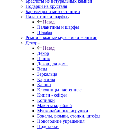
Браслеты из натуральных камней
Подарки из хрусталя
Барометры и метеостанции
Палантины и шарфы
Назад
Палантины и шарфы
Шарфы
Ремни кожаные мужские и женские
Декор
Назад
Декор
Панно
Декор для дома
Вазы
Зеркальца
Картины
Кашпо
Ключницы настенные
Книги - сейфы
Копилки
Макеты кораблей
Мягконабивные игрушки
Бокалы, рюмки, стопки, штофы
Новогодние украшения
Подставки