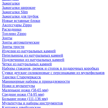
Зажигалки
Зажигалки широкие
Зажигалки Slim
Зажигалки для трубок
Новые вставные блоки
Аксессуары Zippo
Расходники
Топливо Zippo
Зонты
Зонты автоматические
Зонты трости
Изделия из натуральных камней
Пепельницы из натуральных камней
Подсвечники из натуральных камней
Четки из натуральных камней
Наборы стаканов, рюмок и стопок в подарочных коробках
Сумки детские силиконовые с персонажами из мультфильмов
Тарелки Старочеркасск
Маникюрные наборы и принадлежности
Ножи и мультитулы
Маленькие ножи (58-65 мм)
Средние ножи (74-95 мм)
Большие ножи (111-136 мм)
Мультитулы и наборы инструментов
Карточки швейцарские