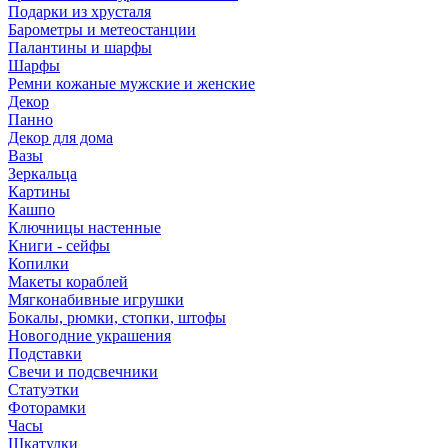
Подарки из хрусталя
Барометры и метеостанции
Палантины и шарфы
Шарфы
Ремни кожаные мужские и женские
Декор
Панно
Декор для дома
Вазы
Зеркальца
Картины
Кашпо
Ключницы настенные
Книги - сейфы
Копилки
Макеты кораблей
Мягконабивные игрушки
Бокалы, рюмки, стопки, штофы
Новогодние украшения
Подставки
Свечи и подсвечники
Статуэтки
Фоторамки
Часы
Шкатулки