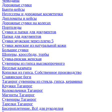
Чемоданы
Дорожные сумки
Бьюти-кейсы
Несессеры и дорожные косметички
Дипломаты и кейсы
Дорожные сумки на колесах
Портпледы
Сумки и папки для документов
Папки для документов
Сумки мужские через плечо 5
Сумки женские из натуральной кожи
Большие сумки
Шоперы, кроссбоди, торбы
Сумка-рюкзак женская
Сувениры из гипса высокопрочного
Веселые казачата
Копилки из гипса. Собственное производство
Славянские боги
Таганрог сувениры из стекла, гипса, керамики
Кружки Таганрог
Колокольчики Таганрог
Магниты Таганрог
Сувениры Таганрог
Тарелки Таганрог
Бисероплетение. Всё для рукоделия