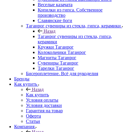
Веселые казачата
Копилки из гипса. Собственное
производство
Славянские боги
Таганрог сувениры из стекла, гипса, керамики
Назад
Таганрог сувениры из стекла, гипса,
керамики
Кружки Таганрог
Колокольчики Таганрог
Магниты Таганрог
Сувениры Таганрог
Тарелки Таганрог
Бисероплетение. Всё для рукоделия
Бренды
Как купить
Назад
Как купить
Условия оплаты
Условия доставки
Гарантия на товар
Оферта
Статьи
Компания
Назад