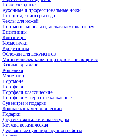
Ножи складные
Кухонные и профессиональные ножи
Пинцеты, книпсеры и др.
Чехлы для ножей
Портмоне, кошельки, мелкая кожгалантерея
Визитницы
Ключницы
Косметички
Кредитницы
Обложки для документов
Мини кошелек-ключница пристегивающийся
Зажимы для денег
Кошельки
Монетницы
Портмоне
Портфели
Портфели классические
Портфели матерчатые каркасные
Сувениры и подарки
Колокольчик металлический
Подарки
Другие зажигалки и аксессуары
Кружка керамическая
Деревянные сувениры ручной работы
Посуда