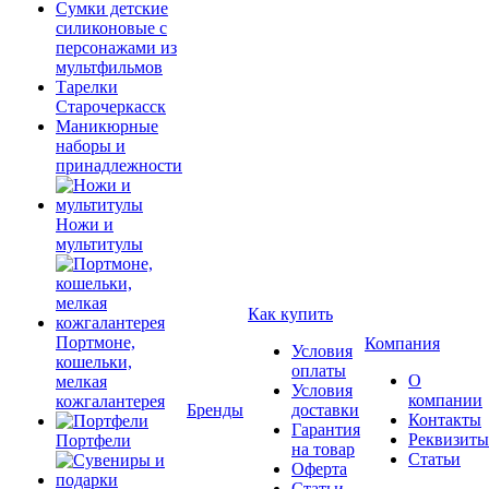
Сумки детские
силиконовые с
персонажами из
мультфильмов
Тарелки
Старочеркасск
Маникюрные
наборы и
принадлежности
Ножи и
мультитулы
Как купить
Портмоне,
Компания
Условия
кошельки,
оплаты
О
мелкая
Условия
компании
кожгалантерея
Бренды
доставки
Контакты
Гарантия
Реквизиты
Портфели
на товар
Статьи
Оферта
Статьи