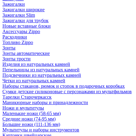
Зажигалки
Зажигалки широкие
Зажигалки Slim
Зажигалки для трубок
Новые вставные блоки
Аксессуары Zippo
Расходники
Топливо Zippo
Зонты
Зонты автоматические
Зонты трости
Изделия из натуральных камней
Пепельницы из натуральных камней
Подсвечники из натуральных камней
Четки из натуральных камней
Наборы стаканов, рюмок и стопок в подарочных коробках
Сумки детские силиконовые с персонажами из мультфильмов
Тарелки Старочеркасск
Маникюрные наборы и принадлежности
Ножи и мультитулы
Маленькие ножи (58-65 мм)
Средние ножи (74-95 мм)
Большие ножи (111-136 мм)
Мультитулы и наборы инструментов
Карточки швейцарские