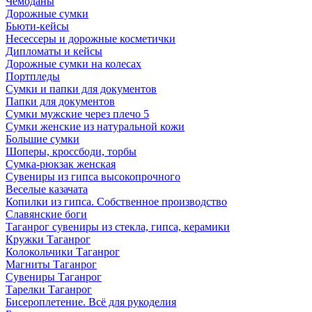
Чемоданы
Дорожные сумки
Бьюти-кейсы
Несессеры и дорожные косметички
Дипломаты и кейсы
Дорожные сумки на колесах
Портпледы
Сумки и папки для документов
Папки для документов
Сумки мужские через плечо 5
Сумки женские из натуральной кожи
Большие сумки
Шоперы, кроссбоди, торбы
Сумка-рюкзак женская
Сувениры из гипса высокопрочного
Веселые казачата
Копилки из гипса. Собственное производство
Славянские боги
Таганрог сувениры из стекла, гипса, керамики
Кружки Таганрог
Колокольчики Таганрог
Магниты Таганрог
Сувениры Таганрог
Тарелки Таганрог
Бисероплетение. Всё для рукоделия