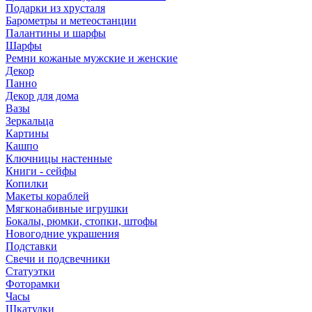
Подарки из хрусталя
Барометры и метеостанции
Палантины и шарфы
Шарфы
Ремни кожаные мужские и женские
Декор
Панно
Декор для дома
Вазы
Зеркальца
Картины
Кашпо
Ключницы настенные
Книги - сейфы
Копилки
Макеты кораблей
Мягконабивные игрушки
Бокалы, рюмки, стопки, штофы
Новогодние украшения
Подставки
Свечи и подсвечники
Статуэтки
Фоторамки
Часы
Шкатулки