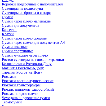
Коробки подарочные с наполнителем
Сувениры из полистоуна
Сувениры из бронзы и янтаря
Сумки
Сумки через плечо маленькие
Сумки для документов
Барсетки
Клатчи
Сумки через плечо средние
Сумки через плечо для документов А4
Сумки поясные
Сумки спортивные
Сумки мужские через плечо
Ростов сувениры из гипса и керамики
Колокольчики Ростов-на-Дону
Магниты Ростов-на-Дону
Тарелки Ростов-на-Дону
Рюкзаки
Рюкзаки военно-туристические
Рюкзаки трансформеры
Рюкзак-дипломат ударостойкий
Рюкзак на одно плечо
Чемоданы и дорожные сумки
Термосумки