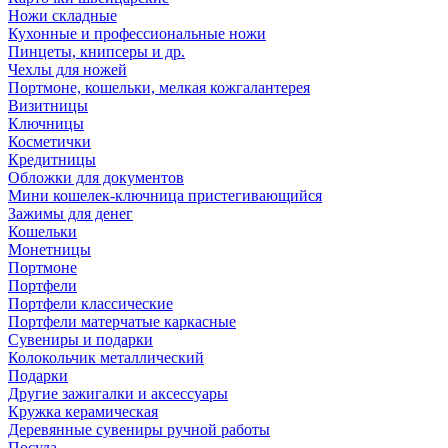
Ножи складные
Кухонные и профессиональные ножи
Пинцеты, книпсеры и др.
Чехлы для ножей
Портмоне, кошельки, мелкая кожгалантерея
Визитницы
Ключницы
Косметички
Кредитницы
Обложки для документов
Мини кошелек-ключница пристегивающийся
Зажимы для денег
Кошельки
Монетницы
Портмоне
Портфели
Портфели классические
Портфели матерчатые каркасные
Сувениры и подарки
Колокольчик металлический
Подарки
Другие зажигалки и аксессуары
Кружка керамическая
Деревянные сувениры ручной работы
Посуда