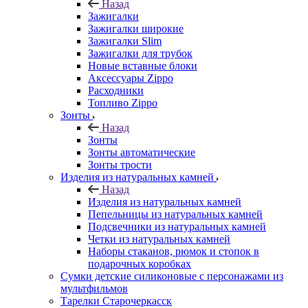
Назад
Зажигалки
Зажигалки широкие
Зажигалки Slim
Зажигалки для трубок
Новые вставные блоки
Аксессуары Zippo
Расходники
Топливо Zippo
Зонты
Назад
Зонты
Зонты автоматические
Зонты трости
Изделия из натуральных камней
Назад
Изделия из натуральных камней
Пепельницы из натуральных камней
Подсвечники из натуральных камней
Четки из натуральных камней
Наборы стаканов, рюмок и стопок в
подарочных коробках
Сумки детские силиконовые с персонажами из
мультфильмов
Тарелки Старочеркасск