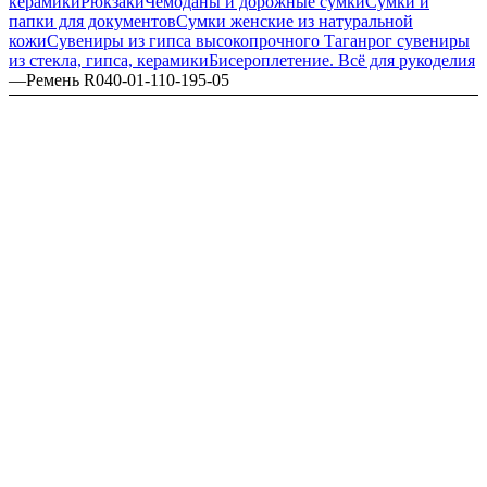
керамики
Рюкзаки
Чемоданы и дорожные сумки
Сумки и
папки для документов
Сумки женские из натуральной
кожи
Сувениры из гипса высокопрочного
Таганрог сувениры
из стекла, гипса, керамики
Бисероплетение. Всё для рукоделия
—
Ремень R040-01-110-195-05