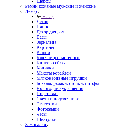
Шарфы
Ремни кожаные мужские и женские
Декор
Назад
Декор
Панно
Декор для дома
Вазы
Зеркальца
Картины
Кашпо
Ключницы настенные
Книги - сейфы
Копилки
Макеты кораблей
Мягконабивные игрушки
Бокалы, рюмки, стопки, штофы
Новогодние украшения
Подставки
Свечи и подсвечники
Статуэтки
Фоторамки
Часы
Шкатулки
Зажигалки