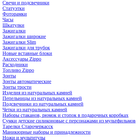
Свечи и подсвечники
Статуэтки
Фоторамки
Часы
Шкатулки
Зажигалки
Зажигалки широкие
Зажигалки Slim
Зажигалки для трубок
Новые вставные блоки
Аксессуары Zippo
Расходники
Топливо Zippo
Зонты
Зонты автоматические
Зонты трости
Изделия из натуральных камней
Пепельницы из натуральных камней
Подсвечники из натуральных камней
Четки из натуральных камней
Наборы стаканов, рюмок и стопок в подарочных коробках
Сумки детские силиконовые с персонажами из мультфильмов
Тарелки Старочеркасск
Маникюрные наборы и принадлежности
Ножи и мультитулы