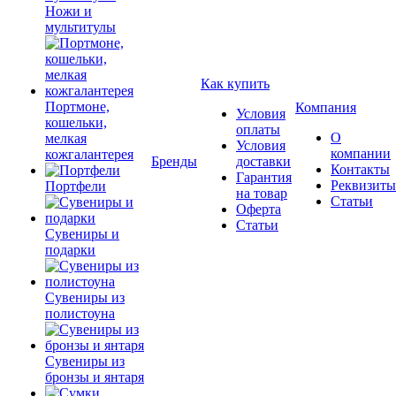
Ножи и
мультитулы
Как купить
Портмоне,
Компания
Условия
кошельки,
оплаты
О
мелкая
Условия
компании
кожгалантерея
Бренды
доставки
Контакты
Гарантия
Реквизиты
Портфели
на товар
Статьи
Оферта
Статьи
Сувениры и
подарки
Сувениры из
полистоуна
Сувениры из
бронзы и янтаря