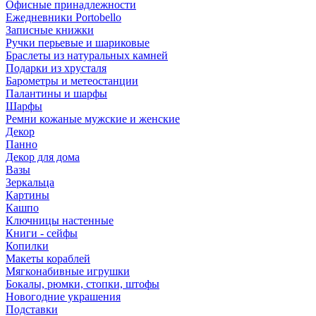
Офисные принадлежности
Ежедневники Portobello
Записные книжки
Ручки перьевые и шариковые
Браслеты из натуральных камней
Подарки из хрусталя
Барометры и метеостанции
Палантины и шарфы
Шарфы
Ремни кожаные мужские и женские
Декор
Панно
Декор для дома
Вазы
Зеркальца
Картины
Кашпо
Ключницы настенные
Книги - сейфы
Копилки
Макеты кораблей
Мягконабивные игрушки
Бокалы, рюмки, стопки, штофы
Новогодние украшения
Подставки