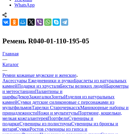
WhatsApp
Ремень R040-01-110-195-05
Главная
—
Каталог
—
Ремни кожаные мужские и женские
Аксессуары
Ежедневники и ручки
Браслеты из натуральных
камней
Подарки из хрусталя
Бюсты великих людей
Барометры
и метеостанции
Палантины и
шарфы
Декор
Зажигалки
Зонты
Изделия из натуральных
камней
Сумки детские силиконовые с персонажами из
мультфильмов
Тарелки Старочеркасск
Маникюрные наборы и
принадлежности
Ножи и мультитулы
Портмоне, кошельки,
мелкая кожгалантерея
Портфели
Сувениры и
подарки
Сувениры из полистоуна
Сувениры из бронзы и
янтаря
Сумки
Ростов сувениры из гипса и