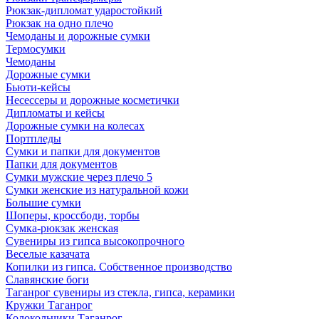
Рюкзак-дипломат ударостойкий
Рюкзак на одно плечо
Чемоданы и дорожные сумки
Термосумки
Чемоданы
Дорожные сумки
Бьюти-кейсы
Несессеры и дорожные косметички
Дипломаты и кейсы
Дорожные сумки на колесах
Портпледы
Сумки и папки для документов
Папки для документов
Сумки мужские через плечо 5
Сумки женские из натуральной кожи
Большие сумки
Шоперы, кроссбоди, торбы
Сумка-рюкзак женская
Сувениры из гипса высокопрочного
Веселые казачата
Копилки из гипса. Собственное производство
Славянские боги
Таганрог сувениры из стекла, гипса, керамики
Кружки Таганрог
Колокольчики Таганрог