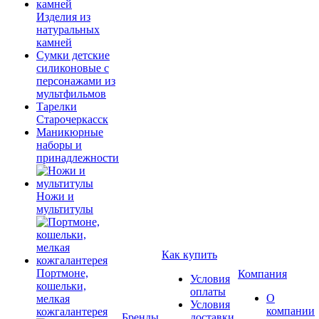
Изделия из
натуральных
камней
Сумки детские
силиконовые с
персонажами из
мультфильмов
Тарелки
Старочеркасск
Маникюрные
наборы и
принадлежности
Ножи и
мультитулы
Как купить
Портмоне,
Компания
Условия
кошельки,
оплаты
О
мелкая
Условия
компании
кожгалантерея
Бренды
доставки