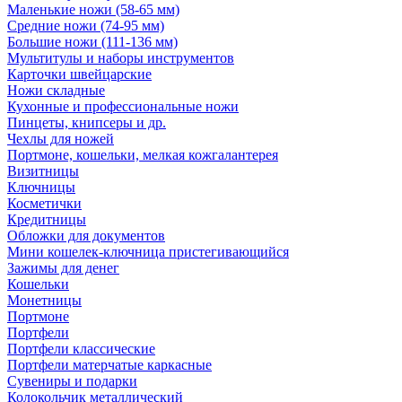
Маленькие ножи (58-65 мм)
Средние ножи (74-95 мм)
Большие ножи (111-136 мм)
Мультитулы и наборы инструментов
Карточки швейцарские
Ножи складные
Кухонные и профессиональные ножи
Пинцеты, книпсеры и др.
Чехлы для ножей
Портмоне, кошельки, мелкая кожгалантерея
Визитницы
Ключницы
Косметички
Кредитницы
Обложки для документов
Мини кошелек-ключница пристегивающийся
Зажимы для денег
Кошельки
Монетницы
Портмоне
Портфели
Портфели классические
Портфели матерчатые каркасные
Сувениры и подарки
Колокольчик металлический