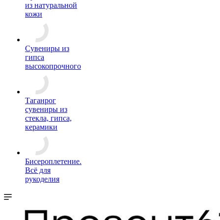
из натуральной
кожи
Сувениры из
гипса
высокопрочного
Таганрог
сувениры из
стекла, гипса,
керамики
Бисероплетение.
Всё для
рукоделия