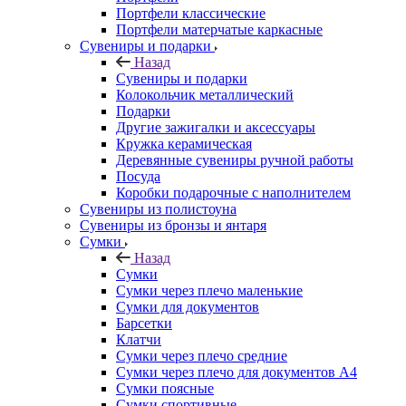
Портфели классические
Портфели матерчатые каркасные
Сувениры и подарки
Назад
Сувениры и подарки
Колокольчик металлический
Подарки
Другие зажигалки и аксессуары
Кружка керамическая
Деревянные сувениры ручной работы
Посуда
Коробки подарочные с наполнителем
Сувениры из полистоуна
Сувениры из бронзы и янтаря
Сумки
Назад
Сумки
Сумки через плечо маленькие
Сумки для документов
Барсетки
Клатчи
Сумки через плечо средние
Сумки через плечо для документов А4
Сумки поясные
Сумки спортивные