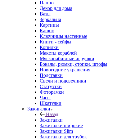
Панно
Декор для дома
Вазы
Зеркальца
Картины
Кашпо
Ключницы настенные
Книги - сейфы
Копилки
Макеты кораблей
Мягконабивные игрушки
Бокалы, рюмки, стопки, штофы
Новогодние украшения
Подставки
Свечи и подсвечники
Статуэтки
Фоторамки
Часы
Шкатулки
Зажигалки
Назад
Зажигалки
Зажигалки широкие
Зажигалки Slim
Зажигалки для трубок