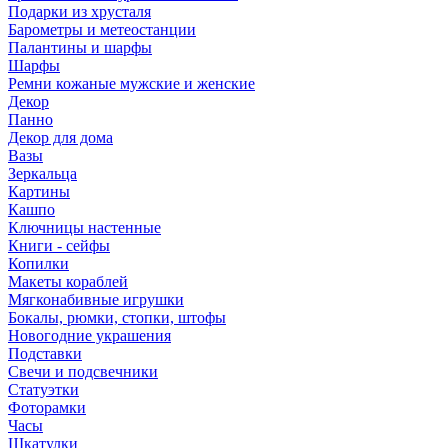
Подарки из хрусталя
Барометры и метеостанции
Палантины и шарфы
Шарфы
Ремни кожаные мужские и женские
Декор
Панно
Декор для дома
Вазы
Зеркальца
Картины
Кашпо
Ключницы настенные
Книги - сейфы
Копилки
Макеты кораблей
Мягконабивные игрушки
Бокалы, рюмки, стопки, штофы
Новогодние украшения
Подставки
Свечи и подсвечники
Статуэтки
Фоторамки
Часы
Шкатулки