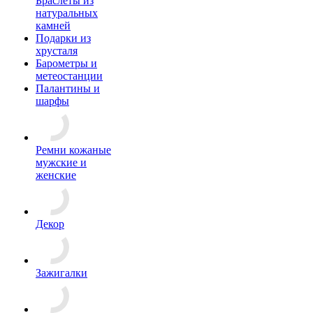
Браслеты из
натуральных
камней
Подарки из
хрусталя
Барометры и
метеостанции
Палантины и
шарфы
Ремни кожаные
мужские и
женские
Декор
Зажигалки