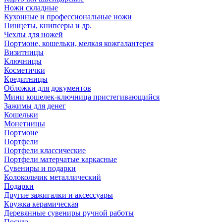
Ножи складные
Кухонные и профессиональные ножи
Пинцеты, книпсеры и др.
Чехлы для ножей
Портмоне, кошельки, мелкая кожгалантерея
Визитницы
Ключницы
Косметички
Кредитницы
Обложки для документов
Мини кошелек-ключница пристегивающийся
Зажимы для денег
Кошельки
Монетницы
Портмоне
Портфели
Портфели классические
Портфели матерчатые каркасные
Сувениры и подарки
Колокольчик металлический
Подарки
Другие зажигалки и аксессуары
Кружка керамическая
Деревянные сувениры ручной работы
Посуда