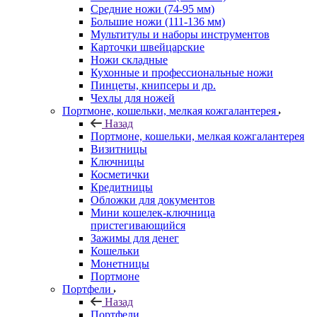
Средние ножи (74-95 мм)
Большие ножи (111-136 мм)
Мультитулы и наборы инструментов
Карточки швейцарские
Ножи складные
Кухонные и профессиональные ножи
Пинцеты, книпсеры и др.
Чехлы для ножей
Портмоне, кошельки, мелкая кожгалантерея
Назад
Портмоне, кошельки, мелкая кожгалантерея
Визитницы
Ключницы
Косметички
Кредитницы
Обложки для документов
Мини кошелек-ключница
пристегивающийся
Зажимы для денег
Кошельки
Монетницы
Портмоне
Портфели
Назад
Портфели