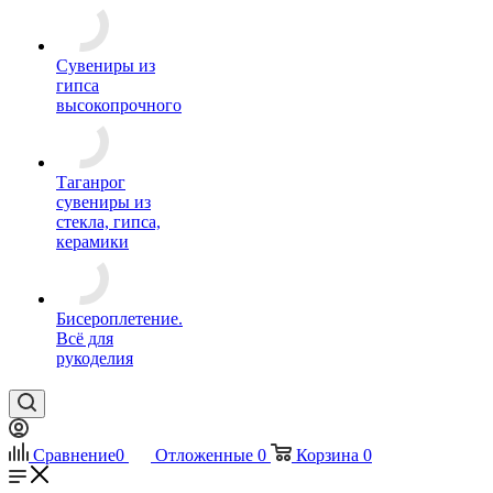
Сувениры из
гипса
высокопрочного
Таганрог
сувениры из
стекла, гипса,
керамики
Бисероплетение.
Всё для
рукоделия
Сравнение
0
Отложенные
0
Корзина
0