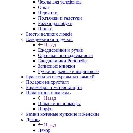
Чехлы для телефонов
Очки
Перчатки
Подтяжки и галстуки
Рожки для обуви
Шапки
Бюсты великих людей
Ежедневники и ручки
Назад
Ежедневники и ручки
Офисные принадлежности
Ежедневники Portobello
Записные книжки
Ручки перьевые и шариковые
Браслеты из натуральных камней
Подарки из хрусталя
Барометры и метеостанции
Палантины и шарфы
Назад
Палантины и шарфы
Шарфы
Ремни кожаные мужские и женские
Декор
Назад
Декор