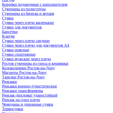
Коробки подарочные с наполнителем
Сувениры из полистоуна
Сувениры из бронзы и янтаря
Сумки
Сумки через плечо маленькие
Сумки для документов
Барсетки
Клатчи
Сумки через плечо средние
Сумки через плечо для документов А4
Сумки поясные
Сумки спортивные
Сумки мужские через плечо
Ростов сувениры из гипса и керамики
Колокольчики Ростов-на-Дону
Магниты Ростов-на-Дону
Тарелки Ростов-на-Дону
Рюкзаки
Рюкзаки военно-туристические
Рюкзаки трансформеры
Рюкзак-дипломат ударостойкий
Рюкзак на одно плечо
Чемоданы и дорожные сумки
Термосумки