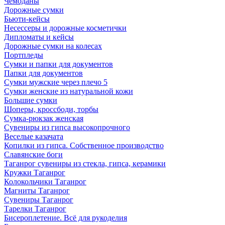
Чемоданы
Дорожные сумки
Бьюти-кейсы
Несессеры и дорожные косметички
Дипломаты и кейсы
Дорожные сумки на колесах
Портпледы
Сумки и папки для документов
Папки для документов
Сумки мужские через плечо 5
Сумки женские из натуральной кожи
Большие сумки
Шоперы, кроссбоди, торбы
Сумка-рюкзак женская
Сувениры из гипса высокопрочного
Веселые казачата
Копилки из гипса. Собственное производство
Славянские боги
Таганрог сувениры из стекла, гипса, керамики
Кружки Таганрог
Колокольчики Таганрог
Магниты Таганрог
Сувениры Таганрог
Тарелки Таганрог
Бисероплетение. Всё для рукоделия