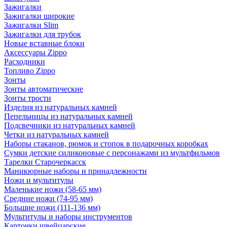
Зажигалки
Зажигалки широкие
Зажигалки Slim
Зажигалки для трубок
Новые вставные блоки
Аксессуары Zippo
Расходники
Топливо Zippo
Зонты
Зонты автоматические
Зонты трости
Изделия из натуральных камней
Пепельницы из натуральных камней
Подсвечники из натуральных камней
Четки из натуральных камней
Наборы стаканов, рюмок и стопок в подарочных коробках
Сумки детские силиконовые с персонажами из мультфильмов
Тарелки Старочеркасск
Маникюрные наборы и принадлежности
Ножи и мультитулы
Маленькие ножи (58-65 мм)
Средние ножи (74-95 мм)
Большие ножи (111-136 мм)
Мультитулы и наборы инструментов
Карточки швейцарские