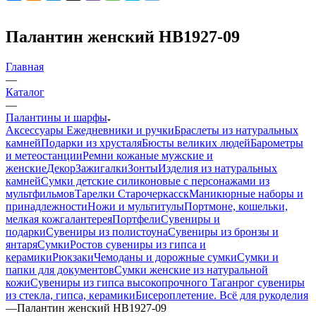
Палантин женский HB1927-09
Главная
—
Каталог
—
Палантины и шарфы
Аксессуары
Ежедневники и ручки
Браслеты из натуральных
камней
Подарки из хрусталя
Бюсты великих людей
Барометры
и метеостанции
Ремни кожаные мужские и
женские
Декор
Зажигалки
Зонты
Изделия из натуральных
камней
Сумки детские силиконовые с персонажами из
мультфильмов
Тарелки Старочеркасск
Маникюрные наборы и
принадлежности
Ножи и мультитулы
Портмоне, кошельки,
мелкая кожгалантерея
Портфели
Сувениры и
подарки
Сувениры из полистоуна
Сувениры из бронзы и
янтаря
Сумки
Ростов сувениры из гипса и
керамики
Рюкзаки
Чемоданы и дорожные сумки
Сумки и
папки для документов
Сумки женские из натуральной
кожи
Сувениры из гипса высокопрочного
Таганрог сувениры
из стекла, гипса, керамики
Бисероплетение. Всё для рукоделия
—
Палантин женский HB1927-09