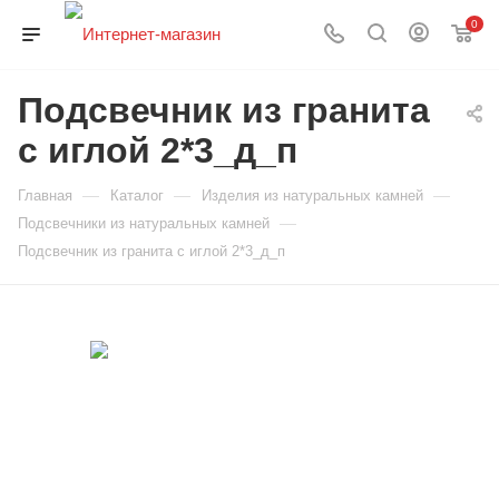
0
Подсвечник из гранита
с иглой 2*3_д_п
—
—
—
Главная
Каталог
Изделия из натуральных камней
—
Подсвечники из натуральных камней
Подсвечник из гранита с иглой 2*3_д_п