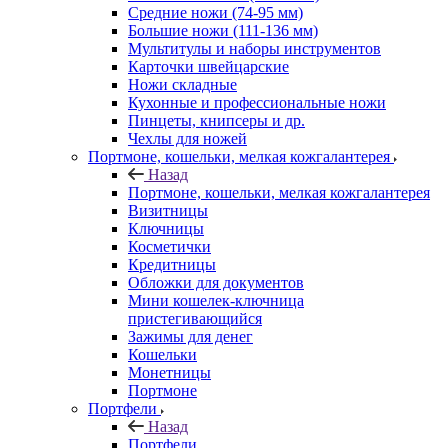
Средние ножи (74-95 мм)
Большие ножи (111-136 мм)
Мультитулы и наборы инструментов
Карточки швейцарские
Ножи складные
Кухонные и профессиональные ножи
Пинцеты, книпсеры и др.
Чехлы для ножей
Портмоне, кошельки, мелкая кожгалантерея
Назад
Портмоне, кошельки, мелкая кожгалантерея
Визитницы
Ключницы
Косметички
Кредитницы
Обложки для документов
Мини кошелек-ключница
пристегивающийся
Зажимы для денег
Кошельки
Монетницы
Портмоне
Портфели
Назад
Портфели