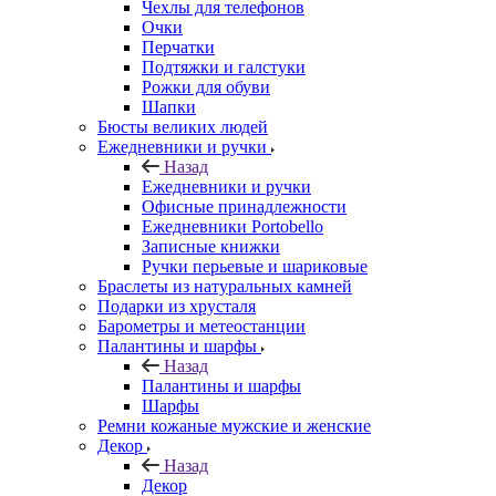
Чехлы для телефонов
Очки
Перчатки
Подтяжки и галстуки
Рожки для обуви
Шапки
Бюсты великих людей
Ежедневники и ручки
Назад
Ежедневники и ручки
Офисные принадлежности
Ежедневники Portobello
Записные книжки
Ручки перьевые и шариковые
Браслеты из натуральных камней
Подарки из хрусталя
Барометры и метеостанции
Палантины и шарфы
Назад
Палантины и шарфы
Шарфы
Ремни кожаные мужские и женские
Декор
Назад
Декор