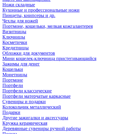
Ножи складные
Кухонные и профессиональные ножи
Пинцеты, книпсеры и др.
Чехлы для ножей
Портмоне, кошельки, мелкая кожгалантерея
Визитницы
Ключницы
Косметички
Кредитницы
Обложки для документов
Мини кошелек-ключница пристегивающийся
Зажимы для денег
Кошельки
Монетницы
Портмоне
Портфели
Портфели классические
Портфели матерчатые каркасные
Сувениры и подарки
Колокольчик металлический
Подарки
Другие зажигалки и аксессуары
Кружка керамическая
Деревянные сувениры ручной работы
Посуда