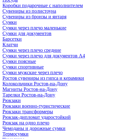
Коробки подарочные с наполнителем
Сувениры из полистоуна
Сувениры из бронзы и янтаря
Сумки
Сумки через плечо маленькие
Сумки для документов
Барсетки
Клатчи
Сумки через плечо средние
Сумки через плечо для документов А4
Сумки поясные
Сумки спортивные
Сумки мужские через плечо
Ростов сувениры из гипса и керамики
Колокольчики Ростов-на-Дону
Магниты Ростов-на-Дону
Тарелки Ростов-на-Дону
Рюкзаки
Рюкзаки военно-туристические
Рюкзаки трансформеры
Рюкзак-дипломат ударостойкий
Рюкзак на одно плечо
Чемоданы и дорожные сумки
Термосумки