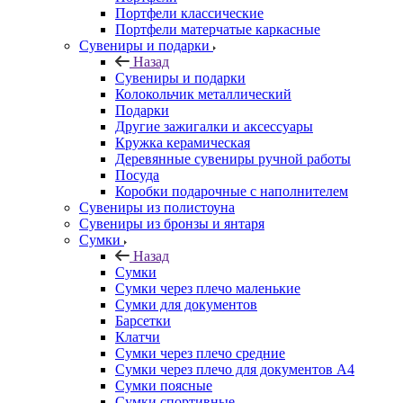
Портфели классические
Портфели матерчатые каркасные
Сувениры и подарки
Назад
Сувениры и подарки
Колокольчик металлический
Подарки
Другие зажигалки и аксессуары
Кружка керамическая
Деревянные сувениры ручной работы
Посуда
Коробки подарочные с наполнителем
Сувениры из полистоуна
Сувениры из бронзы и янтаря
Сумки
Назад
Сумки
Сумки через плечо маленькие
Сумки для документов
Барсетки
Клатчи
Сумки через плечо средние
Сумки через плечо для документов А4
Сумки поясные
Сумки спортивные