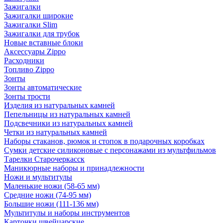
Зажигалки
Зажигалки широкие
Зажигалки Slim
Зажигалки для трубок
Новые вставные блоки
Аксессуары Zippo
Расходники
Топливо Zippo
Зонты
Зонты автоматические
Зонты трости
Изделия из натуральных камней
Пепельницы из натуральных камней
Подсвечники из натуральных камней
Четки из натуральных камней
Наборы стаканов, рюмок и стопок в подарочных коробках
Сумки детские силиконовые с персонажами из мультфильмов
Тарелки Старочеркасск
Маникюрные наборы и принадлежности
Ножи и мультитулы
Маленькие ножи (58-65 мм)
Средние ножи (74-95 мм)
Большие ножи (111-136 мм)
Мультитулы и наборы инструментов
Карточки швейцарские