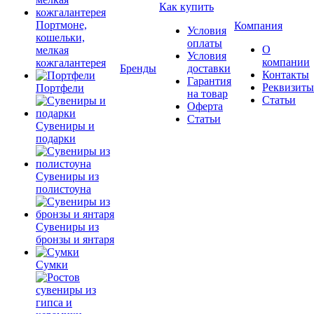
Как купить
Портмоне,
Компания
Условия
кошельки,
оплаты
О
мелкая
Условия
компании
кожгалантерея
Бренды
доставки
Контакты
Гарантия
Реквизиты
Портфели
на товар
Статьи
Оферта
Статьи
Сувениры и
подарки
Сувениры из
полистоуна
Сувениры из
бронзы и янтаря
Сумки