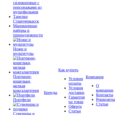
силиконовые с
персонажами из
мультфильмов
Тарелки
Старочеркасск
Маникюрные
наборы и
принадлежности
Ножи и
мультитулы
Как купить
Портмоне,
Компания
Условия
кошельки,
оплаты
О
мелкая
Условия
компании
кожгалантерея
Бренды
доставки
Контакты
Гарантия
Реквизиты
Портфели
на товар
Статьи
Оферта
Статьи
Сувениры и