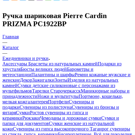
Ручка шариковая Pierre Cardin
PRIZMA PC1922BP
Главная
—
Каталог
—
Ежедневники и ручки
Аксессуары
Браслеты из натуральных камней
Подарки из
хрусталя
Бюсты великих людей
Барометры и
метеостанции
Палантины и шарфы
Ремни кожаные мужские и
женские
Декор
Зажигалки
Зонты
Изделия из натуральных
камней
Сумки детские силиконовые с персонажами из
мультфильмов
Тарелки Старочеркасск
Маникюрные наборы и
принадлежности
Ножи и мультитулы
Портмоне, кошельки,
мелкая кожгалантерея
Портфели
Сувениры и
подарки
Сувениры из полистоуна
Сувениры из бронзы и
янтаря
Сумки
Ростов сувениры из гипса и
керамики
Рюкзаки
Чемоданы и дорожные сумки
Сумки и
папки для документов
Сумки женские из натуральной
кожи
Сувениры из гипса высокопрочного
Таганрог сувениры
из стекла, гипса, керамики
Бисероплетение. Всё для рукоделия