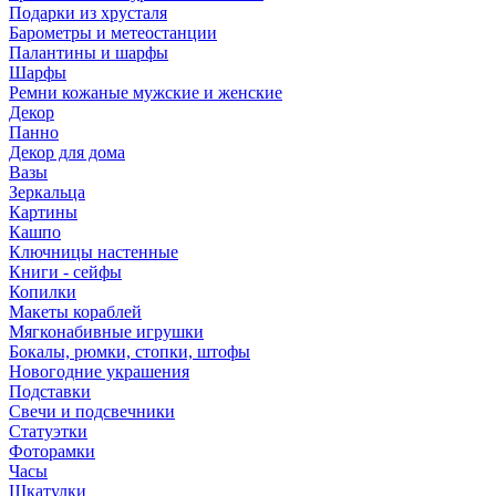
Подарки из хрусталя
Барометры и метеостанции
Палантины и шарфы
Шарфы
Ремни кожаные мужские и женские
Декор
Панно
Декор для дома
Вазы
Зеркальца
Картины
Кашпо
Ключницы настенные
Книги - сейфы
Копилки
Макеты кораблей
Мягконабивные игрушки
Бокалы, рюмки, стопки, штофы
Новогодние украшения
Подставки
Свечи и подсвечники
Статуэтки
Фоторамки
Часы
Шкатулки