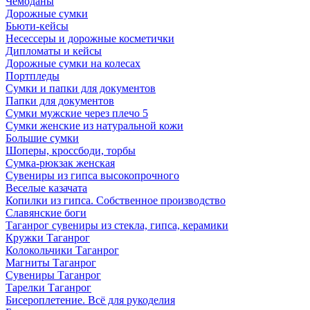
Чемоданы
Дорожные сумки
Бьюти-кейсы
Несессеры и дорожные косметички
Дипломаты и кейсы
Дорожные сумки на колесах
Портпледы
Сумки и папки для документов
Папки для документов
Сумки мужские через плечо 5
Сумки женские из натуральной кожи
Большие сумки
Шоперы, кроссбоди, торбы
Сумка-рюкзак женская
Сувениры из гипса высокопрочного
Веселые казачата
Копилки из гипса. Собственное производство
Славянские боги
Таганрог сувениры из стекла, гипса, керамики
Кружки Таганрог
Колокольчики Таганрог
Магниты Таганрог
Сувениры Таганрог
Тарелки Таганрог
Бисероплетение. Всё для рукоделия