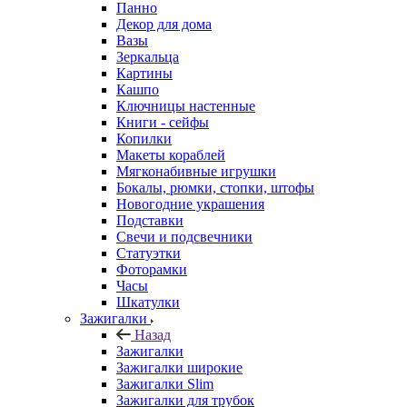
Панно
Декор для дома
Вазы
Зеркальца
Картины
Кашпо
Ключницы настенные
Книги - сейфы
Копилки
Макеты кораблей
Мягконабивные игрушки
Бокалы, рюмки, стопки, штофы
Новогодние украшения
Подставки
Свечи и подсвечники
Статуэтки
Фоторамки
Часы
Шкатулки
Зажигалки
Назад
Зажигалки
Зажигалки широкие
Зажигалки Slim
Зажигалки для трубок