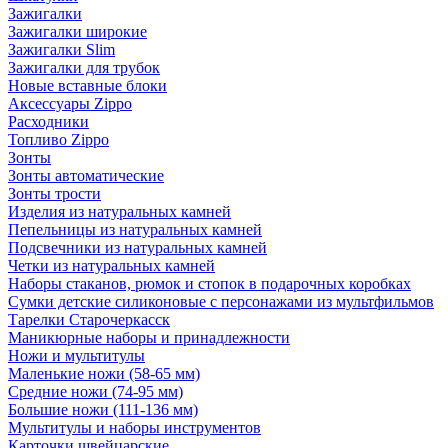
Зажигалки
Зажигалки широкие
Зажигалки Slim
Зажигалки для трубок
Новые вставные блоки
Аксессуары Zippo
Расходники
Топливо Zippo
Зонты
Зонты автоматические
Зонты трости
Изделия из натуральных камней
Пепельницы из натуральных камней
Подсвечники из натуральных камней
Четки из натуральных камней
Наборы стаканов, рюмок и стопок в подарочных коробках
Сумки детские силиконовые с персонажами из мультфильмов
Тарелки Старочеркасск
Маникюрные наборы и принадлежности
Ножи и мультитулы
Маленькие ножи (58-65 мм)
Средние ножи (74-95 мм)
Большие ножи (111-136 мм)
Мультитулы и наборы инструментов
Карточки швейцарские