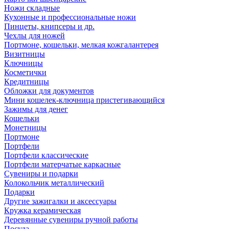
Ножи складные
Кухонные и профессиональные ножи
Пинцеты, книпсеры и др.
Чехлы для ножей
Портмоне, кошельки, мелкая кожгалантерея
Визитницы
Ключницы
Косметички
Кредитницы
Обложки для документов
Мини кошелек-ключница пристегивающийся
Зажимы для денег
Кошельки
Монетницы
Портмоне
Портфели
Портфели классические
Портфели матерчатые каркасные
Сувениры и подарки
Колокольчик металлический
Подарки
Другие зажигалки и аксессуары
Кружка керамическая
Деревянные сувениры ручной работы
Посуда