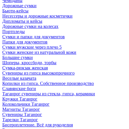
Чемоданы
Дорожные сумки
Бьюти-кейсы
Несессеры и дорожные косметички
Дипломаты и кейсы
Дорожные сумки на колесах
Портпледы
Сумки и папки для документов
Папки для документов
Сумки мужские через плечо 5
Сумки женские из натуральной кожи
Большие сумки
Шоперы, кроссбоди, торбы
Сумка-рюкзак женская
Сувениры из гипса высокопрочного
Веселые казачата
Копилки из гипса. Собственное производство
Славянские боги
Таганрог сувениры из стекла, гипса, керамики
Кружки Таганрог
Колокольчики Таганрог
Магниты Таганрог
Сувениры Таганрог
Тарелки Таганрог
Бисероплетение. Всё для рукоделия