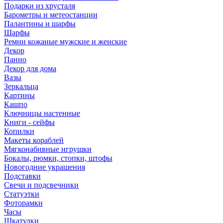
Подарки из хрусталя
Барометры и метеостанции
Палантины и шарфы
Шарфы
Ремни кожаные мужские и женские
Декор
Панно
Декор для дома
Вазы
Зеркальца
Картины
Кашпо
Ключницы настенные
Книги - сейфы
Копилки
Макеты кораблей
Мягконабивные игрушки
Бокалы, рюмки, стопки, штофы
Новогодние украшения
Подставки
Свечи и подсвечники
Статуэтки
Фоторамки
Часы
Шкатулки