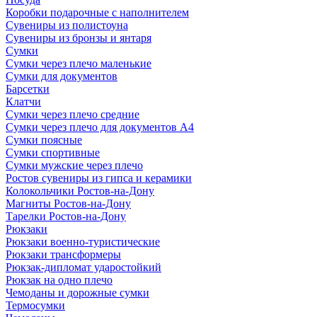
Коробки подарочные с наполнителем
Сувениры из полистоуна
Сувениры из бронзы и янтаря
Сумки
Сумки через плечо маленькие
Сумки для документов
Барсетки
Клатчи
Сумки через плечо средние
Сумки через плечо для документов А4
Сумки поясные
Сумки спортивные
Сумки мужские через плечо
Ростов сувениры из гипса и керамики
Колокольчики Ростов-на-Дону
Магниты Ростов-на-Дону
Тарелки Ростов-на-Дону
Рюкзаки
Рюкзаки военно-туристические
Рюкзаки трансформеры
Рюкзак-дипломат ударостойкий
Рюкзак на одно плечо
Чемоданы и дорожные сумки
Термосумки