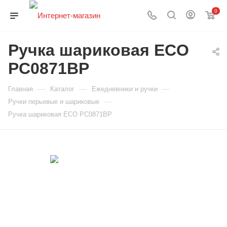
0
Ручка шариковая ECO
PC0871BP
—
—
—
Главная
Каталог
Ежедневники и ручки
—
Ручки перьевые и шариковые
Ручка шариковая ECO PC0871BP