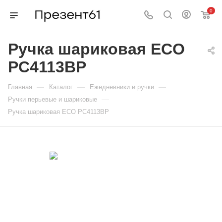
0
Ручка шариковая ECO
PC4113BP
—
—
—
Главная
Каталог
Ежедневники и ручки
—
Ручки перьевые и шариковые
Ручка шариковая ECO PC4113BP