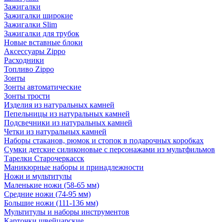
Зажигалки
Зажигалки широкие
Зажигалки Slim
Зажигалки для трубок
Новые вставные блоки
Аксессуары Zippo
Расходники
Топливо Zippo
Зонты
Зонты автоматические
Зонты трости
Изделия из натуральных камней
Пепельницы из натуральных камней
Подсвечники из натуральных камней
Четки из натуральных камней
Наборы стаканов, рюмок и стопок в подарочных коробках
Сумки детские силиконовые с персонажами из мультфильмов
Тарелки Старочеркасск
Маникюрные наборы и принадлежности
Ножи и мультитулы
Маленькие ножи (58-65 мм)
Средние ножи (74-95 мм)
Большие ножи (111-136 мм)
Мультитулы и наборы инструментов
Карточки швейцарские