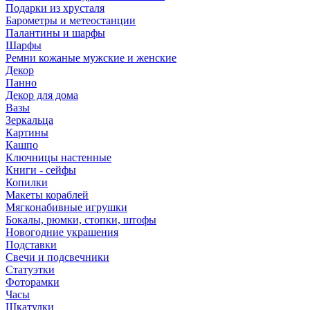
Подарки из хрусталя
Барометры и метеостанции
Палантины и шарфы
Шарфы
Ремни кожаные мужские и женские
Декор
Панно
Декор для дома
Вазы
Зеркальца
Картины
Кашпо
Ключницы настенные
Книги - сейфы
Копилки
Макеты кораблей
Мягконабивные игрушки
Бокалы, рюмки, стопки, штофы
Новогодние украшения
Подставки
Свечи и подсвечники
Статуэтки
Фоторамки
Часы
Шкатулки