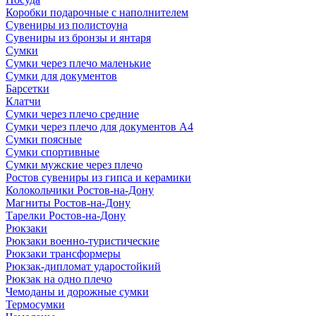
Коробки подарочные с наполнителем
Сувениры из полистоуна
Сувениры из бронзы и янтаря
Сумки
Сумки через плечо маленькие
Сумки для документов
Барсетки
Клатчи
Сумки через плечо средние
Сумки через плечо для документов А4
Сумки поясные
Сумки спортивные
Сумки мужские через плечо
Ростов сувениры из гипса и керамики
Колокольчики Ростов-на-Дону
Магниты Ростов-на-Дону
Тарелки Ростов-на-Дону
Рюкзаки
Рюкзаки военно-туристические
Рюкзаки трансформеры
Рюкзак-дипломат ударостойкий
Рюкзак на одно плечо
Чемоданы и дорожные сумки
Термосумки