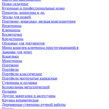
Ножи складные
Кухонные и профессиональные ножи
Пинцеты, книпсеры и др.
Чехлы для ножей
Портмоне, кошельки, мелкая кожгалантерея
Визитницы
Ключницы
Косметички
Кредитницы
Обложки для документов
Мини кошелек-ключница пристегивающийся
Зажимы для денег
Кошельки
Монетницы
Портмоне
Портфели
Портфели классические
Портфели матерчатые каркасные
Сувениры и подарки
Колокольчик металлический
Подарки
Другие зажигалки и аксессуары
Кружка керамическая
Деревянные сувениры ручной работы
Посуда