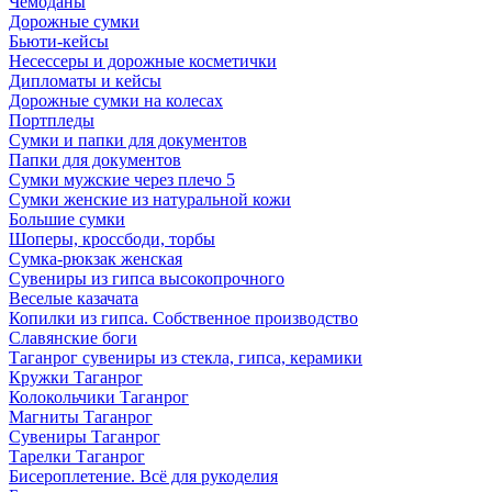
Чемоданы
Дорожные сумки
Бьюти-кейсы
Несессеры и дорожные косметички
Дипломаты и кейсы
Дорожные сумки на колесах
Портпледы
Сумки и папки для документов
Папки для документов
Сумки мужские через плечо 5
Сумки женские из натуральной кожи
Большие сумки
Шоперы, кроссбоди, торбы
Сумка-рюкзак женская
Сувениры из гипса высокопрочного
Веселые казачата
Копилки из гипса. Собственное производство
Славянские боги
Таганрог сувениры из стекла, гипса, керамики
Кружки Таганрог
Колокольчики Таганрог
Магниты Таганрог
Сувениры Таганрог
Тарелки Таганрог
Бисероплетение. Всё для рукоделия