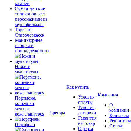
камней
Сумки детские
силиконовые с
персонажами из
мультфильмов
Тарелки
Старочеркасск
Маникюрные
наборы и
принадлежности
Ножи и
мультитулы
Как купить
Компания
Условия
Портмоне,
оплаты
кошельки,
О
Условия
мелкая
компании
Бренды
доставки
кожгалантерея
Контакты
Гарантия
Реквизиты
на товар
Портфели
Статьи
Оферта