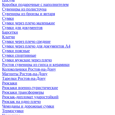
Коробки подарочные с наполнителем
Сувениры из полистоуна
Сувениры из бронзы и янтаря
Сумки
Сумки через плечо маленькие
Сумки для документов
Барсетки
Клатчи
Сумки через плечо средние
Сумки через плечо для документов А4
Сумки поясные
Сумки спортивные
Сумки мужские через плечо
Ростов сувениры из гипса и керамики
Колокольчики Ростов-на-Дону
Магниты Ростов-на-Дону
Тарелки Ростов-на-Дону
Рюкзаки
Рюкзаки военно-туристические
Рюкзаки трансформеры
Рюкзак-дипломат ударостойкий
Рюкзак на одно плечо
Чемоданы и дорожные сумки
Термосумки