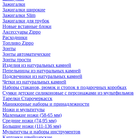
Зажигалки
Зажигалки широкие
Зажигалки Slim
Зажигалки для трубок
Новые вставные блоки
Аксессуары Zippo
Расходники
Топливо Zippo
Зонты
Зонты автоматические
Зонты трости
Изделия из натуральных камней
Пепельницы из натуральных камней
Подсвечники из натуральных камней
Четки из натуральных камней
Наборы стаканов, рюмок и стопок в подарочных коробках
Сумки детские силиконовые с персонажами из мультфильмов
Тарелки Старочеркасск
Маникюрные наборы и принадлежности
Ножи и мультитулы
Маленькие ножи (58-65 мм)
Средние ножи (74-95 мм)
Большие ножи (111-136 мм)
Мультитулы и наборы инструментов
Карточки швейцарские