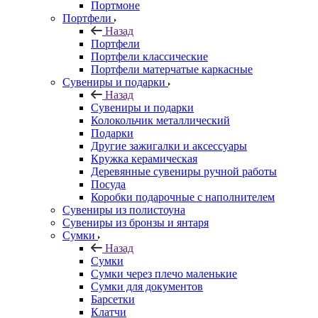
Портмоне
Портфели
Назад
Портфели
Портфели классические
Портфели матерчатые каркасные
Сувениры и подарки
Назад
Сувениры и подарки
Колокольчик металлический
Подарки
Другие зажигалки и аксессуары
Кружка керамическая
Деревянные сувениры ручной работы
Посуда
Коробки подарочные с наполнителем
Сувениры из полистоуна
Сувениры из бронзы и янтаря
Сумки
Назад
Сумки
Сумки через плечо маленькие
Сумки для документов
Барсетки
Клатчи