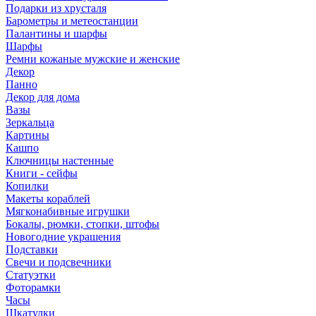
Подарки из хрусталя
Барометры и метеостанции
Палантины и шарфы
Шарфы
Ремни кожаные мужские и женские
Декор
Панно
Декор для дома
Вазы
Зеркальца
Картины
Кашпо
Ключницы настенные
Книги - сейфы
Копилки
Макеты кораблей
Мягконабивные игрушки
Бокалы, рюмки, стопки, штофы
Новогодние украшения
Подставки
Свечи и подсвечники
Статуэтки
Фоторамки
Часы
Шкатулки