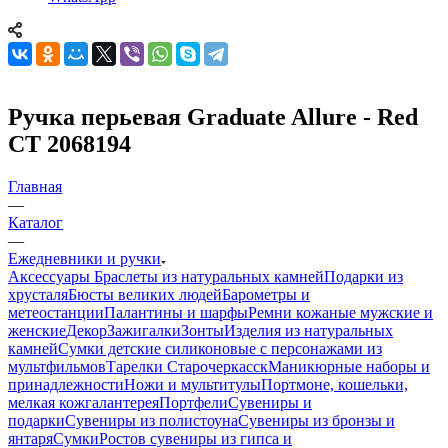
Ручка перьевая Graduate Allure - Red
CT 2068194
Главная
—
Каталог
—
Ежедневники и ручки
Аксессуары
Браслеты из натуральных камней
Подарки из
хрусталя
Бюсты великих людей
Барометры и
метеостанции
Палантины и шарфы
Ремни кожаные мужские и
женские
Декор
Зажигалки
Зонты
Изделия из натуральных
камней
Сумки детские силиконовые с персонажами из
мультфильмов
Тарелки Старочеркасск
Маникюрные наборы и
принадлежности
Ножи и мультитулы
Портмоне, кошельки,
мелкая кожгалантерея
Портфели
Сувениры и
подарки
Сувениры из полистоуна
Сувениры из бронзы и
янтаря
Сумки
Ростов сувениры из гипса и