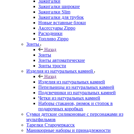
Зажигалки
Зажигалки широкие
Зажигалки Slim
Зажигалки для трубок
Новые вставные блоки
Аксессуары Zippo
Расходники
Топливо Zippo
Зонты
Назад
Зонты
Зонты автоматические
Зонты трости
Изделия из натуральных камней
Назад
Изделия из натуральных камней
Пепельницы из натуральных камней
Подсвечники из натуральных камней
Четки из натуральных камней
Наборы стаканов, рюмок и стопок в
подарочных коробках
Сумки детские силиконовые с персонажами из
мультфильмов
Тарелки Старочеркасск
Маникюрные наборы и принадлежности