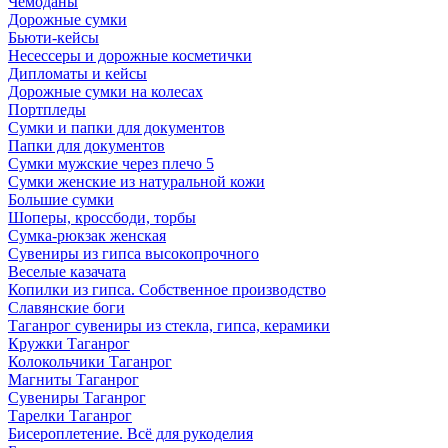
Чемоданы
Дорожные сумки
Бьюти-кейсы
Несессеры и дорожные косметички
Дипломаты и кейсы
Дорожные сумки на колесах
Портпледы
Сумки и папки для документов
Папки для документов
Сумки мужские через плечо 5
Сумки женские из натуральной кожи
Большие сумки
Шоперы, кроссбоди, торбы
Сумка-рюкзак женская
Сувениры из гипса высокопрочного
Веселые казачата
Копилки из гипса. Собственное производство
Славянские боги
Таганрог сувениры из стекла, гипса, керамики
Кружки Таганрог
Колокольчики Таганрог
Магниты Таганрог
Сувениры Таганрог
Тарелки Таганрог
Бисероплетение. Всё для рукоделия