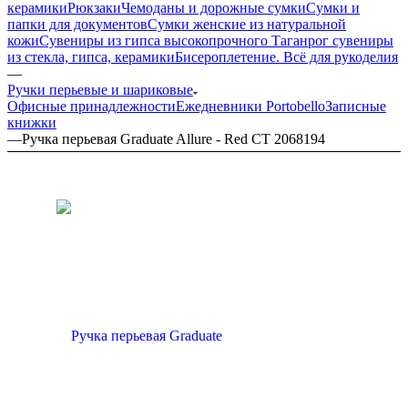
керамики
Рюкзаки
Чемоданы и дорожные сумки
Сумки и
папки для документов
Сумки женские из натуральной
кожи
Сувениры из гипса высокопрочного
Таганрог сувениры
из стекла, гипса, керамики
Бисероплетение. Всё для рукоделия
—
Ручки перьевые и шариковые
Офисные принадлежности
Ежедневники Portobello
Записные
книжки
—
Ручка перьевая Graduate Allure - Red CT 2068194