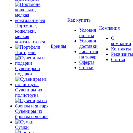
Как купить
Портмоне,
Компания
Условия
кошельки,
оплаты
мелкая
О
Условия
кожгалантерея
компании
Бренды
доставки
Контакты
Гарантия
Портфели
Реквизиты
на товар
Статьи
Оферта
Статьи
Сувениры и
подарки
Сувениры из
полистоуна
Сувениры из
бронзы и янтаря
Сумки