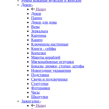
Ремни кожаные мужские и женские
Декор
Назад
Декор
Панно
Декор для дома
Вазы
Зеркальца
Картины
Кашпо
Ключницы настенные
Книги - сейфы
Копилки
Макеты кораблей
Мягконабивные игрушки
Бокалы, рюмки, стопки, штофы
Новогодние украшения
Подставки
Свечи и подсвечники
Статуэтки
Фоторамки
Часы
Шкатулки
Зажигалки
Назад