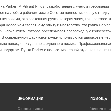
а Parker IM Vibrant Rings, разработанная с учетом требований
ься на любом рабочем месте.Сочетая полностью черную гладку
ставками, это роскошная ручка, которая знает, как произвести
ря более чем столетнему опыту и мастерству, эта ручка Parker
D-покрытием, которое обеспечивает превосходную износостой
д. В современной шариковой ручке используются шариковые чер
ально подходящих для повседневного письма. Профессиональна
м подарком. Ручка Parker с полностью черной отделкой и огненн
ИНФОРМАЦИЯ
ПОМОЩЬ
Способы оплаты
Условия опл