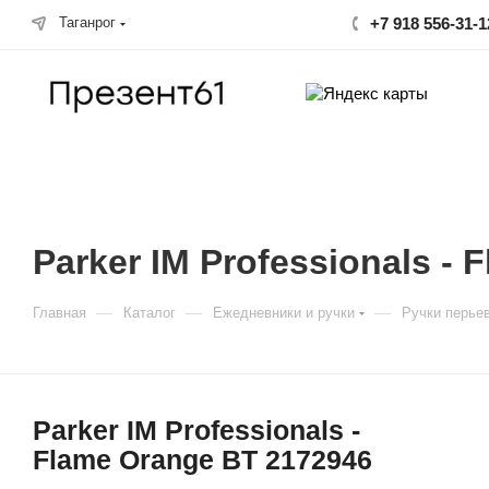
Таганрог
+7 918 556-31-1
Parker IM Professionals -
—
—
—
Главная
Каталог
Ежедневники и ручки
Ручки перье
Parker IM Professionals -
Flame Orange BT 2172946