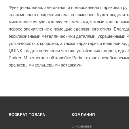
Функциональная, элегантная и полированная шариковая ручк
современного профессионала, несомненно, будет выделят
минималистичную отделку со смелыми, яркими кольцевыми в
первое впечатление с помощью сдержанного стиля. Благода
эксклюзивными металлическими деталями, украшенными PV
устойчивость к коррозии, а также характерный внешний ви
QUINK ink для получения четких, устойчивых следов, иде
Parker IM в элегантной коробке Parker станет незабываемы
оранжевыми кольцевыми вставками.
ВОЗВРАТ ТОВАРА
КОМПАНИЯ
О компании