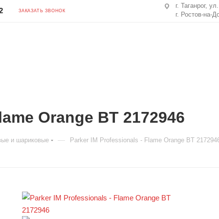
г. Таганрог, ул
2
ЗАКАЗАТЬ ЗВОНОК
г. Ростов-на-Д
 Flame Orange BT 2172946
—
вые и шариковые
Parker IM Professionals - Flame Orange BT 217294