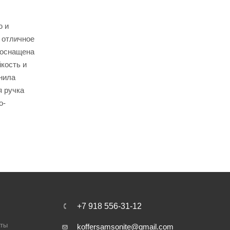
ю и
 отличное
 оснащена
кость и
нила
я ручка
о-
+7 918 556-31-12
аты
koffersamsonite@gmail.com