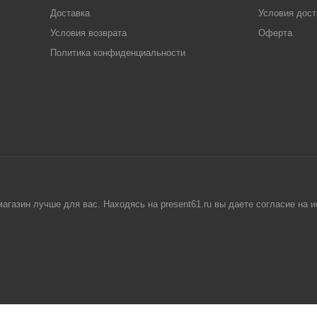
Доставка
Условия дост
Условия возврата
Оферта
Политика конфиденциальности
агазин лучше для вас. Находясь на present61.ru вы даете согласие на 